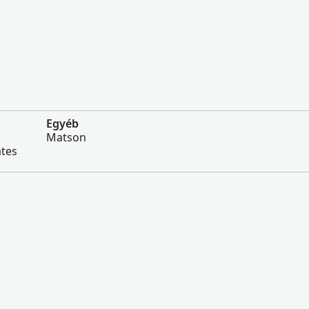
Egyéb
Matson
ates