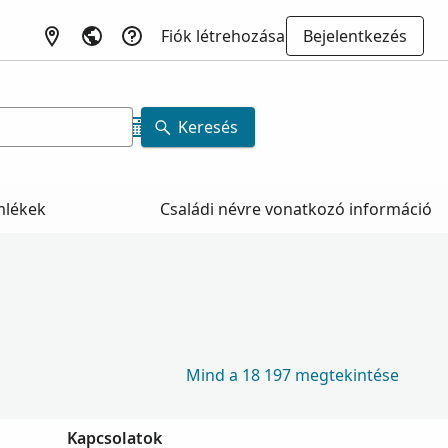
Fiók létrehozása
Bejelentkezés
Keresés
mlékek
Családi névre vonatkozó információ
Mind a 18 197 megtekintése
Kapcsolatok