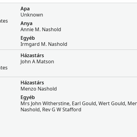
Apa
Unknown
ates
Anya
Annie M. Nashold
Egyéb
Irmgard M. Nashold
Házastárs
John A Matson
ates
Házastárs
Menzo Nashold
Egyéb
Mrs John Witherstine, Earl Gould, Wert Gould, Me
Nashold, Rev G W Stafford