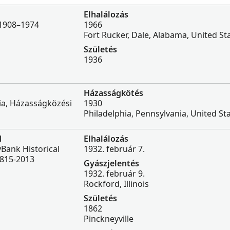
Elhalálozás
 1908–1974
1966
Fort Rucker, Dale, Alabama, United St
Születés
1936
Házasságkötés
ia, Házasságközési
1930
Philadelphia, Pennsylvania, United St
d
Elhalálozás
Bank Historical
1932. február 7.
1815-2013
Gyászjelentés
1932. február 9.
Rockford, Illinois
Születés
1862
Pinckneyville