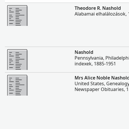
Több
Theodore R. Nashold
Alabamai elhalálozások,
Több
Nashold
Pennsylvania, Philadelph
indexek, 1885-1951
Több
Mrs Alice Noble Nashol
United States, Genealogy
Newspaper Obituaries, 