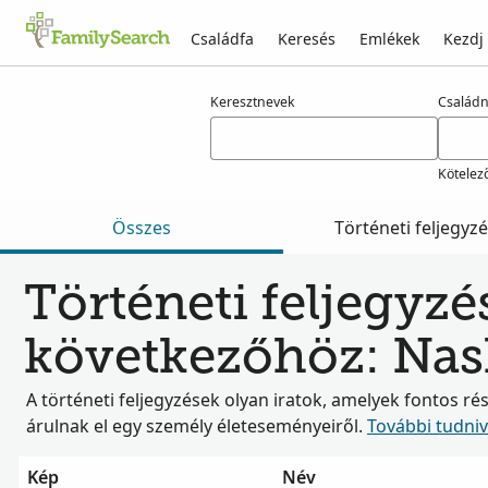
Családfa
Keresés
Emlékek
Kezdj
Találatok rá: nashold
Keresztnevek
Család
Kötelez
Összes
Történeti feljegyz
Történeti feljegyzé
következőhöz: Nas
A történeti feljegyzések olyan iratok, amelyek fontos ré
árulnak el egy személy életeseményeiről.
További tudni
Kép
Név