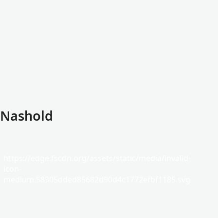
 Nashold
https://edge.fscdn.org/assets/static/media/invalid-
icon-
medium.58305dded85682d90d4c1772efbf1185.svg