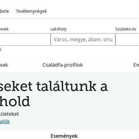
 bele
Tevékenységek
nevek
Lakóhely
Születési év
ő
ések
Családfa-profilok
E
seket találtunk a
hold
szleteket
valók
Események