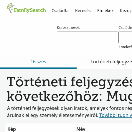
Családfa
Keresés
Emlékek
Kezdj
Találatok rá: muggins
Keresztnevek
Család
Kötelez
Összes
Történeti feljegyz
Történeti feljegyzé
következőhöz: Mu
A történeti feljegyzések olyan iratok, amelyek fontos ré
árulnak el egy személy életeseményeiről.
További tudni
Kép
Név