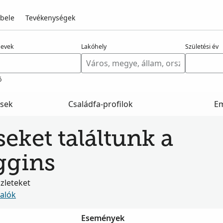
 bele
Tevékenységek
nevek
Lakóhely
Születési év
ő
ések
Családfa-profilok
E
seket találtunk a
ggins
szleteket
valók
Események