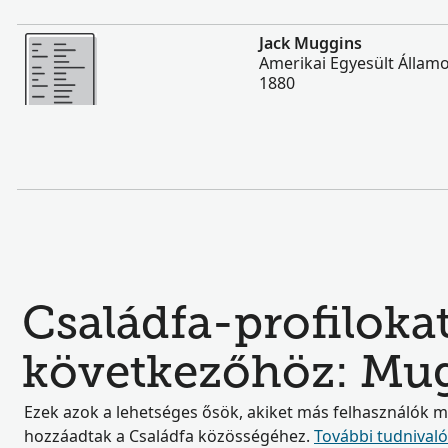
Több
Jack Muggins
Amerikai Egyesült Állam
1880
Családfa-profilokat
következőhöz: Mu
Ezek azok a lehetséges ősök, akiket más felhasználók 
hozzáadtak a Családfa közösségéhez.
További tudnival