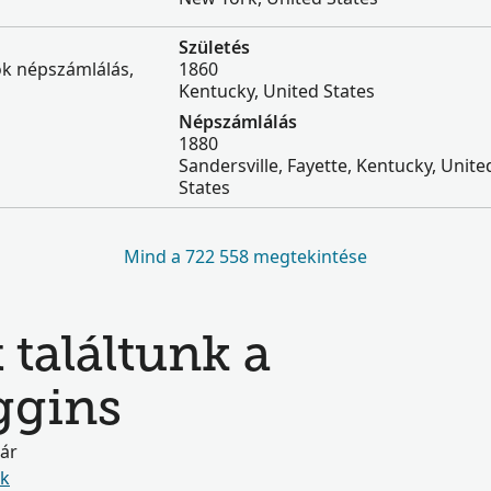
Születés
ok népszámlálás,
1860
Kentucky, United States
Népszámlálás
1880
Sandersville, Fayette, Kentucky, Unite
States
Mind a 722 558 megtekintése
 találtunk a
ggins
már
ók