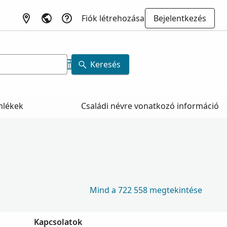
Fiók létrehozása
Bejelentkezés
Keresés
mlékek
Családi névre vonatkozó információ
Mind a 722 558 megtekintése
Kapcsolatok