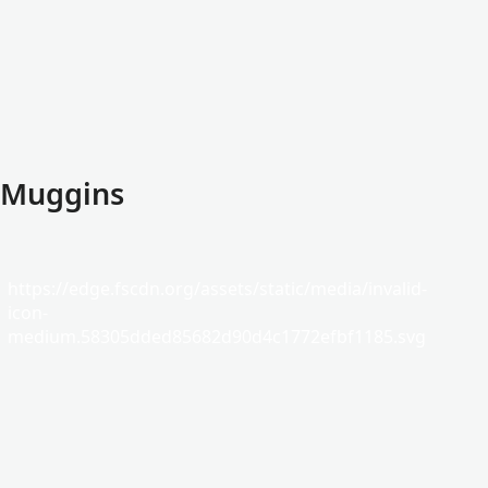
: Muggins
https://edge.fscdn.org/assets/static/media/invalid-
icon-
medium.58305dded85682d90d4c1772efbf1185.svg