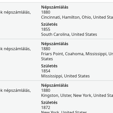
Népszámlálás
ok népszámlálás,
1880
Cincinnati, Hamilton, Ohio, United St
Születés
1855
South Carolina, United States
Népszámlálás
ok népszámlálás,
1880
Friars Point, Coahoma, Mississippi, U
States
Születés
1854
Mississippi, United States
Népszámlálás
ok népszámlálás,
1880
Kingston, Ulster, New York, United St
Születés
1872
New York, United States