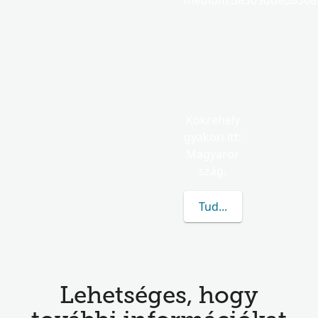
medium.58305dded85682
Kokrehely
gyakori itt:
Magyaror
szág.
Tudj meg többet a(z) 
Lehetséges, hogy