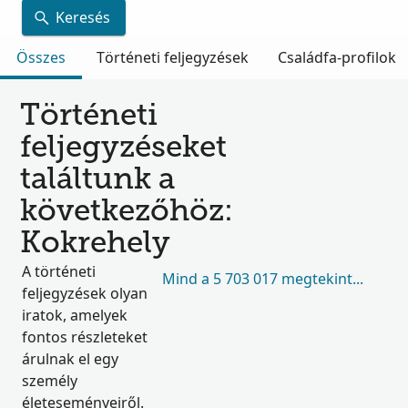
Keresés
Összes
Történeti feljegyzések
Családfa-profilok
Történeti
feljegyzéseket
találtunk a
következőhöz:
Kokrehely
A történeti
Mind a 5 703 017 megtekintése
feljegyzések olyan
iratok, amelyek
fontos részleteket
árulnak el egy
személy
életeseményeiről.