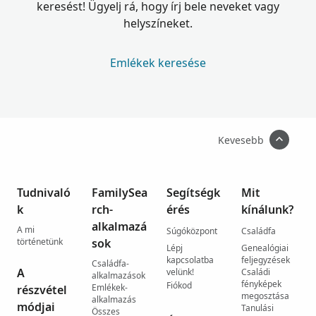
keresést! Ügyelj rá, hogy írj bele neveket vagy
helyszíneket.
Emlékek keresése
Kevesebb
Tudnivaló
FamilySea
Segítségk
Mit
k
rch-
érés
kínálunk?
alkalmazá
A mi
Súgóközpont
Családfa
történetünk
sok
Lépj
Genealógiai
kapcsolatba
feljegyzések
Családfa-
A
velünk!
Családi
alkalmazások
fényképek
Fiókod
Emlékek-
részvétel
megosztása
alkalmazás
módjai
Tanulási
Összes