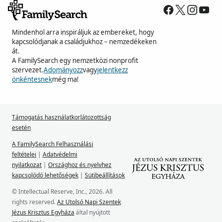
Mindenhol arra inspiráljuk az embereket, hogy
kapcsolódjanak a családjukhoz – nemzedékeken
át.
A FamilySearch egy nemzetközi nonprofit
szervezet.
Adományozz
vagy
jelentkezz
önkéntesnek
még ma!
Támogatás használatkorlátozottság
esetén
A FamilySearch Felhasználási
feltételei
|
Adatvédelmi
nyilatkozat
|
Országhoz és nyelvhez
kapcsolódó lehetőségek
|
Sütibeállítások
© Intellectual Reserve, Inc., 2026. All
rights reserved.
Az Utolsó Napi Szentek
Jézus Krisztus Egyháza
által nyújtott