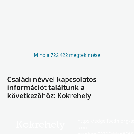
Mind a 722 422 megtekintése
Családi névvel kapcsolatos
információt találtunk a
következőhöz: Kokrehely
https://edge.fscdn.org/as
Kokrehely
icon-