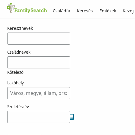
Családfa
Keresés
Emlékek
Kezdj
Találatok rá: kokrehely
Keresztnevek
Családnevek
Kötelező
Lakóhely
Születési év