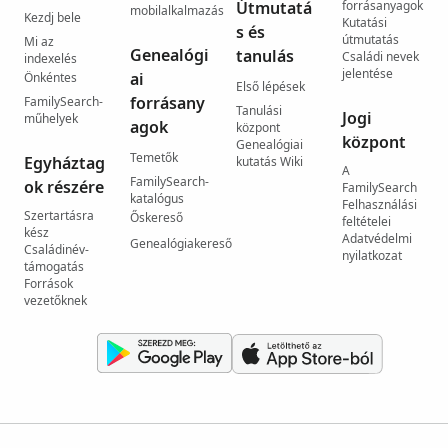
Útmutatá
forrásanyagok
mobilalkalmazás
Kezdj bele
Kutatási
s és
útmutatás
Mi az
Genealógi
tanulás
Családi nevek
indexelés
jelentése
ai
Önkéntes
Első lépések
forrásany
FamilySearch-
Tanulási
Jogi
műhelyek
agok
központ
központ
Genealógiai
Temetők
Egyháztag
kutatás Wiki
A
FamilySearch-
ok részére
FamilySearch
katalógus
Felhasználási
Szertartásra
Őskereső
feltételei
kész
Adatvédelmi
Genealógiakereső
Családinév-
nyilatkozat
támogatás
Források
vezetőknek