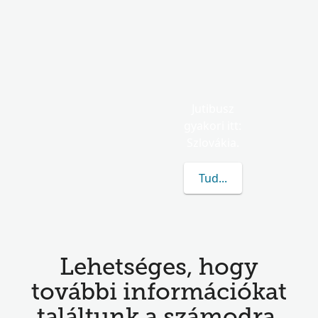
Jutibusz
gyakori itt:
Szlovákia.
Tudj meg többet a(z) J
Lehetséges, hogy
további információkat