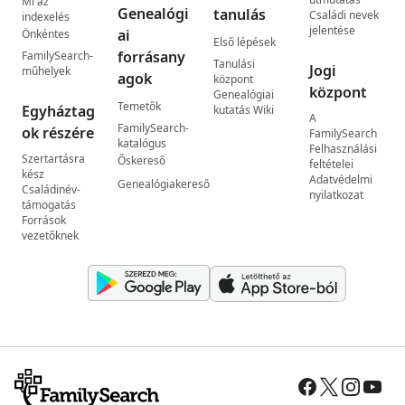
Mi az
Genealógi
tanulás
Családi nevek
indexelés
jelentése
ai
Önkéntes
Első lépések
forrásany
FamilySearch-
Tanulási
Jogi
műhelyek
agok
központ
központ
Genealógiai
Temetők
Egyháztag
kutatás Wiki
A
FamilySearch-
ok részére
FamilySearch
katalógus
Felhasználási
Szertartásra
Őskereső
feltételei
kész
Adatvédelmi
Genealógiakereső
Családinév-
nyilatkozat
támogatás
Források
vezetőknek