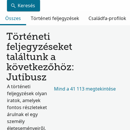
Keresés
Összes
Történeti feljegyzések
Családfa-profilok
Történeti
feljegyzéseket
találtunk a
következőhöz:
Jutibusz
A történeti
Mind a 41 113 megtekintése
feljegyzések olyan
iratok, amelyek
fontos részleteket
árulnak el egy
személy
életeseményeiről.