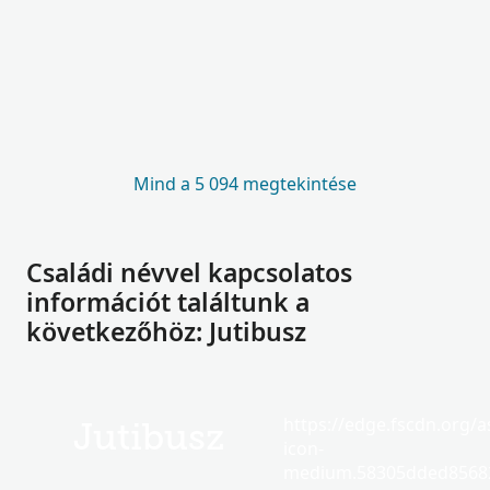
Mind a 5 094 megtekintése
Családi névvel kapcsolatos
információt találtunk a
következőhöz: Jutibusz
https://edge.fscdn.org/as
Jutibusz
icon-
medium.58305dded85682