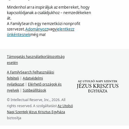
Mindenhol arra inspiráljuk az embereket, hogy
kapcsolódjanak a családjukhoz – nemzedékeken
át.
A FamilySearch egy nemzetközi nonprofit
szervezet.
Adományozz
vagy
jelentkezz
önkéntesnek
még ma!
Támogatás használatkorlátozottság
esetén
A FamilySearch Felhasználási
feltételi
|
Adatvédelmi
nyilatkozat
|
Elérhető országok és
nyelvek
|
Sütibeállítások
© Intellectual Reserve, Inc., 2026. All
rights reserved. A szolgáltatást
Az Utolsó
Napi Szentek Jézus Krisztus Egyháza
biztosítja