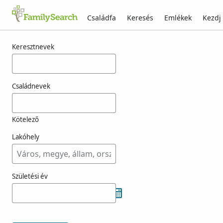
Családfa
Keresés
Emlékek
Kezdj
Találatok rá: jutibusz
Keresztnevek
Családnevek
Kötelező
Lakóhely
Születési év