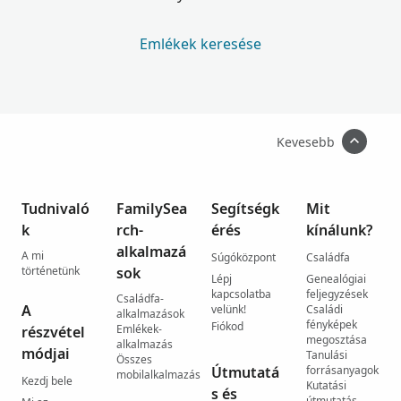
Emlékek keresése
Kevesebb
Tudnivaló
FamilySea
Segítségk
Mit
k
rch-
érés
kínálunk?
alkalmazá
A mi
Súgóközpont
Családfa
történetünk
sok
Lépj
Genealógiai
kapcsolatba
feljegyzések
Családfa-
A
velünk!
Családi
alkalmazások
fényképek
Fiókod
Emlékek-
részvétel
megosztása
alkalmazás
módjai
Tanulási
Összes
Útmutatá
forrásanyagok
mobilalkalmazás
Kezdj bele
Kutatási
s és
útmutatás