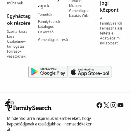
Tanulási
Jogi
műhelyek
agok
központ
központ
Genealógiai
Temetők
Egyháztag
kutatás Wiki
A
FamilySearch-
ok részére
FamilySearch
katalógus
Felhasználási
Szertartásra
Őskereső
feltételei
kész
Adatvédelmi
Genealógiakereső
Családinév-
nyilatkozat
támogatás
Források
vezetőknek
Mindenhol arra inspiráljuk az embereket, hogy
kapcsolódjanak a családjukhoz – nemzedékeken
át.