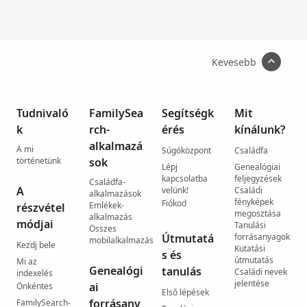
Kevesebb
Tudnivaló
FamilySea
Segítségk
Mit
k
rch-
érés
kínálunk?
alkalmazá
A mi
Súgóközpont
Családfa
történetünk
sok
Lépj
Genealógiai
kapcsolatba
feljegyzések
Családfa-
A
velünk!
Családi
alkalmazások
fényképek
Fiókod
Emlékek-
részvétel
megosztása
alkalmazás
módjai
Tanulási
Összes
Útmutatá
forrásanyagok
mobilalkalmazás
Kezdj bele
Kutatási
s és
útmutatás
Mi az
Genealógi
tanulás
Családi nevek
indexelés
jelentése
ai
Önkéntes
Első lépések
forrásany
FamilySearch-