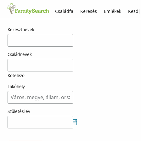
Családfa
Keresés
Emlékek
Kezdj
Találatok rá: josters
Keresztnevek
Családnevek
Kötelező
Lakóhely
Születési év