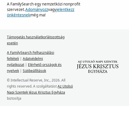
A FamilySearch egy nemzetközi nonprofit
szervezet.
Adományozz
vagy
jelentkezz
önkéntesnek
még ma!
Támogatás használatkorlátozottság
esetén
A FamilySearch Felhasználási
feltételi
|
Adatvédelmi
nyilatkozat
|
Elérhető országok és
nyelvek
|
Sütibeállítások
© Intellectual Reserve, Inc., 2026. All
rights reserved. A szolgáltatást
Az Utolsó
Napi Szentek Jézus Krisztus Egyháza
biztosítja