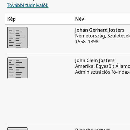
További tudnivalók
Kép
Név
Több
Johan Gerhard Josters
Németország, Születések
1558–1898
Több
John Clem Josters
Amerikai Egyesült Állam
Adminisztrációs fő-index
Több