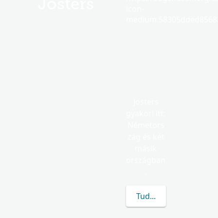
Josters
icon-
medium.58305dded85682
Josters
gyakori itt:
Németors
zág és két
másik
országban
.
Tudj meg többet a(z) J