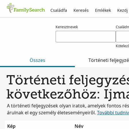
Családfa
Keresés
Emlékek
Kezdj
Találatok rá: ijmans
Keresztnevek
Család
Kötelez
Összes
Történeti feljegyz
Történeti feljegyzé
következőhöz: Ijm
A történeti feljegyzések olyan iratok, amelyek fontos ré
árulnak el egy személy életeseményeiről.
További tudni
Kép
Név