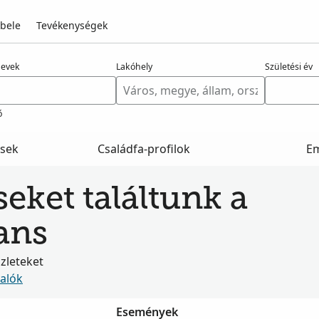
 bele
Tevékenységek
nevek
Lakóhely
Születési év
ő
ések
Családfa-profilok
E
seket találtunk a
ans
szleteket
valók
Események