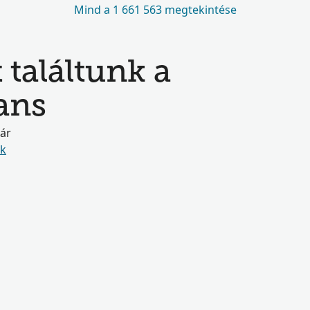
Mind a 1 661 563 megtekintése
 találtunk a
ans
már
ók