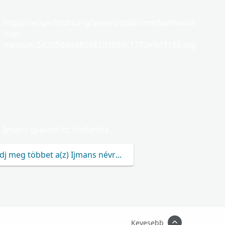
https://edge.fscdn.org/assets/static/media/invalid-
icon-
medium.58305dded85682d90d4c1772efbf1185.svg
Ijmans gyakori itt: Hollandia.
dj meg többet a(z) Ijmans névről.
Kevesebb