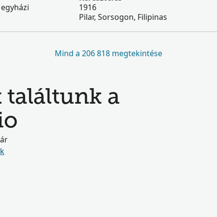
 egyházi
1916
Pilar, Sorsogon, Filipinas
Mind a 206 818 megtekintése
 találtunk a
io
már
ók