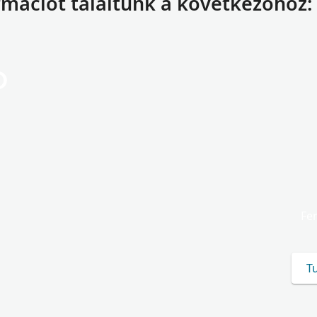
rmációt találtunk a következőhöz:
o
Fen
Tu