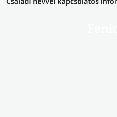
Családi névvel kapcsolatos info
Feni