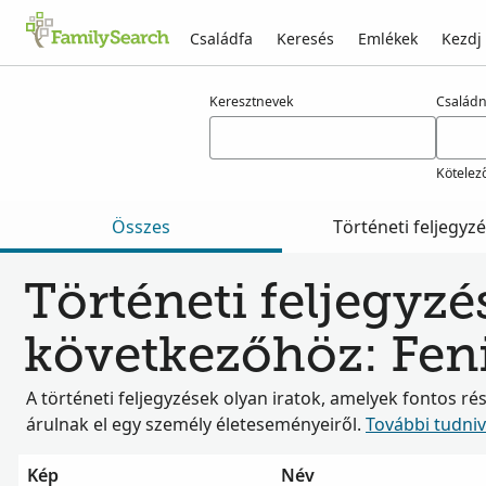
Családfa
Keresés
Emlékek
Kezdj
Találatok rá: fenio
Keresztnevek
Család
Kötelez
Összes
Történeti feljegyz
Történeti feljegyzé
következőhöz: Fen
A történeti feljegyzések olyan iratok, amelyek fontos ré
árulnak el egy személy életeseményeiről.
További tudni
Kép
Név