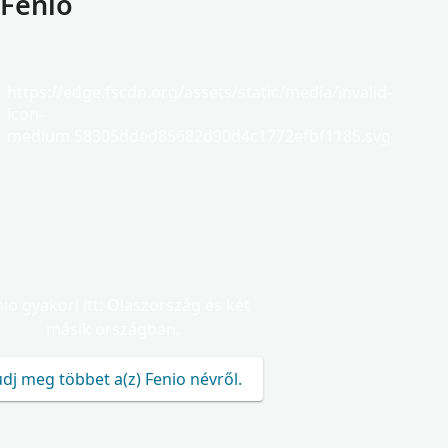
 Fenio
https://edge.fscdn.org/assets/static/media/invalid-
icon-
medium.58305dded85682d90d4c1772efbf1185.svg
io gyakori itt: Olaszország és két
másik országban.
dj meg többet a(z) Fenio névről.