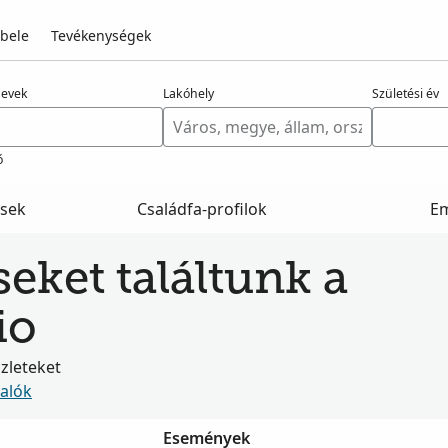
 bele
Tevékenységek
nevek
Lakóhely
Születési év
ő
ések
Családfa-profilok
E
seket találtunk a
io
szleteket
valók
Események