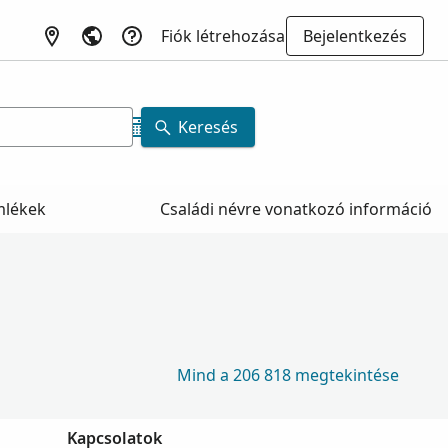
Fiók létrehozása
Bejelentkezés
Keresés
mlékek
Családi névre vonatkozó információ
Mind a 206 818 megtekintése
Kapcsolatok