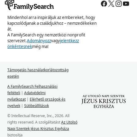
Mindenhol arra inspiráljuk az embereket, hogy
kapcsolódjanak a családjukhoz – nemzedékeken
át.
A FamilySearch egy nemzetközi nonprofit
szervezet.
Adományozz
vagy
jelentkezz
önkéntesnek
még ma!
Támogatás használatkorlátozottság
esetén
A FamilySearch Felhasználási
feltételi
|
Adatvédelmi
nyilatkozat
|
Elérhető országok és
nyelvek
|
Sütibeállítások
© Intellectual Reserve, Inc., 2026. All
rights reserved. A szolgáltatást
Az Utolsó
Napi Szentek Jézus Krisztus Egyháza
biztosítja