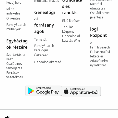
Útmutatá
mobilalkalmazás
Kezdj bele
Kutatási
s és
útmutatás
Mi az
Genealógi
tanulás
Családi nevek
indexelés
jelentése
ai
Önkéntes
Első lépések
forrásany
FamilySearch-
Tanulási
Jogi
műhelyek
agok
központ
központ
Genealógiai
Temetők
Egyháztag
kutatás Wiki
A
FamilySearch-
ok részére
FamilySearch
katalógus
Felhasználási
Szertartásra
Őskereső
feltételei
kész
Adatvédelmi
Genealógiakereső
Családinév-
nyilatkozat
támogatás
Források
vezetőknek