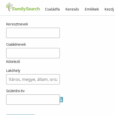
Családfa
Keresés
Emlékek
Kezdj
Találatok rá: fencik
Keresztnevek
Családnevek
Kötelező
Lakóhely
Születési év