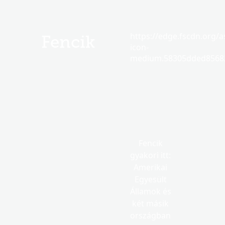
https://edge.fscdn.org/as
Fencik
icon-
medium.58305dded85682
Fencik
gyakori itt:
Amerikai
Egyesült
Államok és
két másik
országban