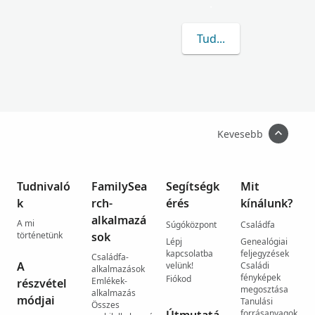
.
Tudj meg többet a(z) F
Kevesebb
Tudnivaló
FamilySea
Segítségk
Mit
k
rch-
érés
kínálunk?
alkalmazá
A mi
Súgóközpont
Családfa
történetünk
sok
Lépj
Genealógiai
kapcsolatba
feljegyzések
Családfa-
A
velünk!
Családi
alkalmazások
fényképek
Fiókod
Emlékek-
részvétel
megosztása
alkalmazás
módjai
Tanulási
Összes
forrásanyagok