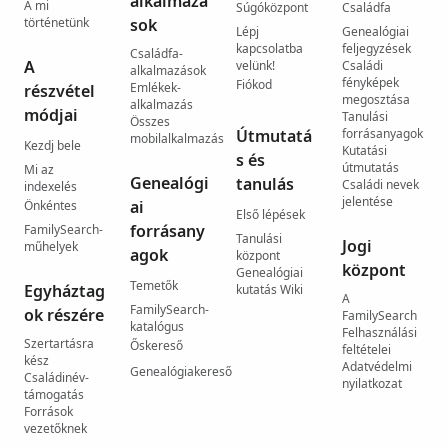
alkalmazá
A mi
Súgóközpont
Családfa
történetünk
sok
Lépj
Genealógiai
kapcsolatba
feljegyzések
Családfa-
A
velünk!
Családi
alkalmazások
fényképek
Fiókod
Emlékek-
részvétel
megosztása
alkalmazás
módjai
Tanulási
Összes
Útmutatá
forrásanyagok
mobilalkalmazás
Kezdj bele
Kutatási
s és
útmutatás
Mi az
Genealógi
tanulás
Családi nevek
indexelés
jelentése
ai
Önkéntes
Első lépések
forrásany
FamilySearch-
Tanulási
Jogi
műhelyek
agok
központ
központ
Genealógiai
Temetők
Egyháztag
kutatás Wiki
A
FamilySearch-
ok részére
FamilySearch
katalógus
Felhasználási
Szertartásra
Őskereső
feltételei
kész
Adatvédelmi
Genealógiakereső
Családinév-
nyilatkozat
támogatás
Források
vezetőknek