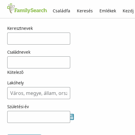
Családfa
Keresés
Emlékek
Kezdj
Találatok rá: chooh
Keresztnevek
Családnevek
Kötelező
Lakóhely
Születési év