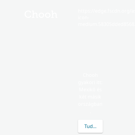
https://edge.fscdn.org/as
Chooh
icon-
medium.58305dded85682
Chooh
gyakori itt:
Mexikó és
két másik
országban
.
Tudj meg többet a(z) 