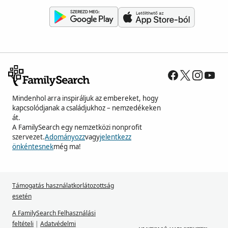
Mindenhol arra inspiráljuk az embereket, hogy
kapcsolódjanak a családjukhoz – nemzedékeken
át.
A FamilySearch egy nemzetközi nonprofit
szervezet.
Adományozz
vagy
jelentkezz
önkéntesnek
még ma!
Támogatás használatkorlátozottság
esetén
A FamilySearch Felhasználási
feltételi
|
Adatvédelmi