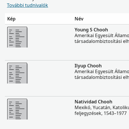
További tudnivalók
Kép
Név
Több
Young S Chooh
Amerikai Egyesült Állam
társadalombiztosítási elh
Több
Ilyup Chooh
Amerikai Egyesült Állam
társadalombiztosítási elh
Több
Natividad Chooh
Mexikó, Yucatán, Katolik
feljegyzések, 1543–1977