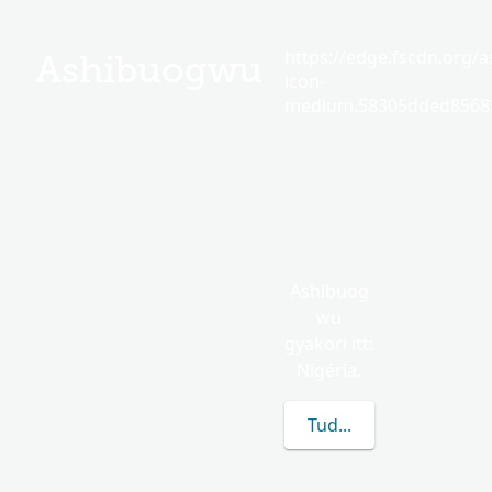
https://edge.fscdn.org/as
Ashibuogwu
icon-
medium.58305dded85682
Ashibuog
wu
gyakori itt:
Nigéria.
Tudj meg többet a(z) 