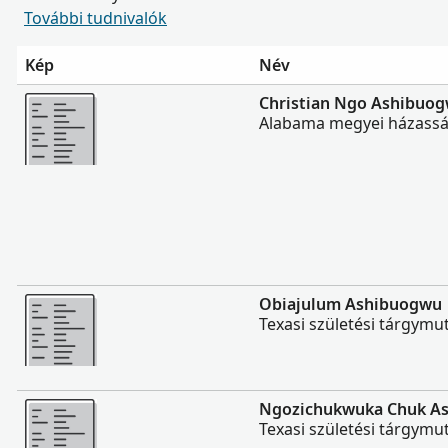
További tudnivalók
Kép
Név
Több
Christian Ngo Ashibuo
Alabama megyei házassá
Több
Obiajulum Ashibuogwu
Texasi születési tárgymu
Több
Ngozichukwuka Chuk A
Texasi születési tárgymu