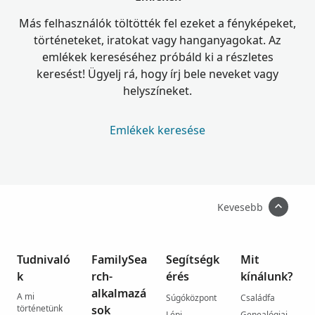
Más felhasználók töltötték fel ezeket a fényképeket,
történeteket, iratokat vagy hanganyagokat. Az
emlékek kereséséhez próbáld ki a részletes
keresést! Ügyelj rá, hogy írj bele neveket vagy
helyszíneket.
Emlékek keresése
Kevesebb
Tudnivaló
FamilySea
Segítségk
Mit
k
rch-
érés
kínálunk?
alkalmazá
A mi
Súgóközpont
Családfa
történetünk
sok
Lépj
Genealógiai