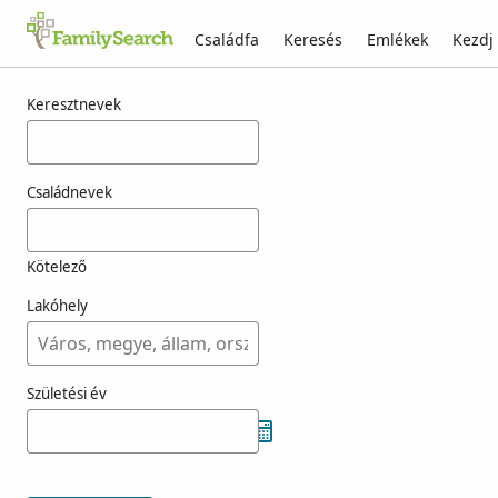
Családfa
Keresés
Emlékek
Kezdj
Találatok rá: ashibuogwu
Keresztnevek
Családnevek
Kötelező
Lakóhely
Születési év