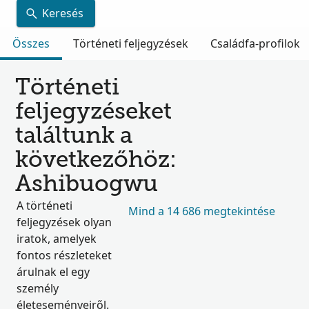
Keresés
Összes
Történeti feljegyzések
Családfa-profilok
Történeti
feljegyzéseket
találtunk a
következőhöz:
Ashibuogwu
A történeti
Mind a 14 686 megtekintése
feljegyzések olyan
iratok, amelyek
fontos részleteket
árulnak el egy
személy
életeseményeiről.