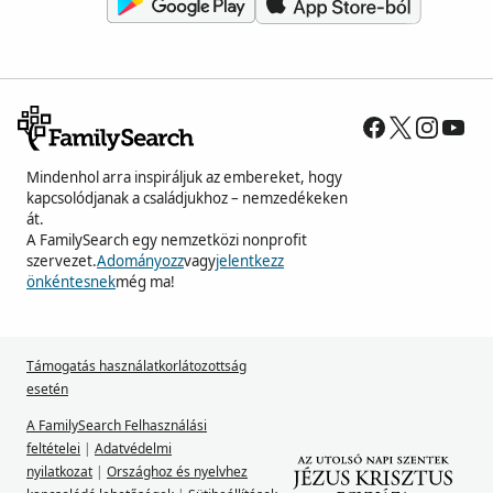
Mindenhol arra inspiráljuk az embereket, hogy
kapcsolódjanak a családjukhoz – nemzedékeken
át.
A FamilySearch egy nemzetközi nonprofit
szervezet.
Adományozz
vagy
jelentkezz
önkéntesnek
még ma!
Támogatás használatkorlátozottság
esetén
A FamilySearch Felhasználási
feltételei
|
Adatvédelmi
nyilatkozat
|
Országhoz és nyelvhez