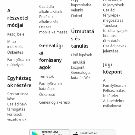
kapcsolatba
feljegyzések
Családfa-
A
velünk!
Családi
alkalmazások
fényképek
Fiókod
Emlékek-
részvétel
megosztása
alkalmazás
módjai
Tanulási
Összes
Útmutatá
forrásanyagok
mobilalkalmazás
Kezdj bele
Kutatási
s és
útmutatás
Mi az
Genealógi
tanulás
Családi nevek
indexelés
jelentése
ai
Önkéntes
Első lépések
forrásany
FamilySearch-
Tanulási
Jogi
műhelyek
agok
központ
központ
Genealógiai
Temetők
Egyháztag
kutatás Wiki
A
FamilySearch-
ok részére
FamilySearch
katalógus
Felhasználási
Szertartásra
Őskereső
feltételei
kész
Adatvédelmi
Genealógiakereső
Családinév-
nyilatkozat
támogatás
Források
vezetőknek