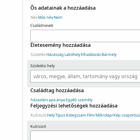
Ős adatainak a hozzáadása
Név
Más név
Nem
Családnevek
Életesemény hozzáadása
Születés
Házasság
Lakóhely
Elhalálozás
Bármely
Születési hely
Családtag hozzáadása
házastárs
apa
anya
Egyéb személy
Feljegyzési lehetőségek hozzáadása
Kulcsszó
Hely
Típus
Kötegszám
Film/Mikrolap/Kép csoports
Kulcsszó