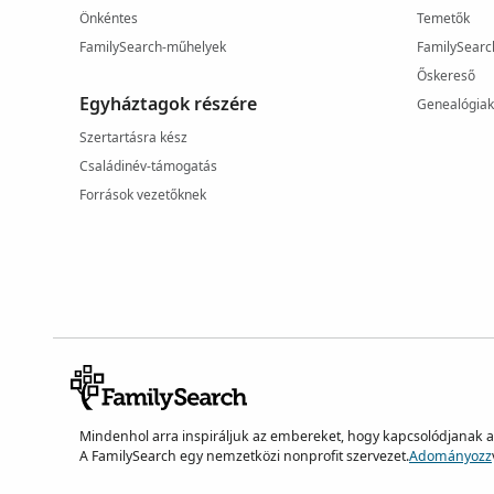
Önkéntes
Temetők
FamilySearch-műhelyek
FamilySearc
Őskereső
Egyháztagok részére
Genealógia
Szertartásra kész
Családinév-támogatás
Források vezetőknek
Mindenhol arra inspiráljuk az embereket, hogy kapcsolódjanak 
A FamilySearch egy nemzetközi nonprofit szervezet.
Adományozz