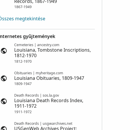
Records, 1867-1949
1867-1949
Összes megtekintése
Internetes gyűjtemények
Cemeteries | ancestry.com
Louisiana, Tombstone Inscriptions,
1812-1970
1812-1970
Obituaries | myheritage.com
Louisiana Obituaries, 1809-1947
1809-1947
Death Records | sos.la.gov
Louisiana Death Records Index,
1911-1972
1911-1972
Death Records | usgwarchives.net
USGenWeb Archives Project: