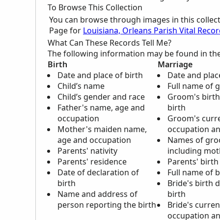
To Browse This Collection
You can browse through images in this collec
Page for
Louisiana, Orleans Parish Vital Reco
What Can These Records Tell Me?
The following information may be found in th
Birth
Marriage
Date and place of birth
Date and plac
Child’s name
Full name of
Child’s gender and race
Groom's birth
Father's name, age and
birth
occupation
Groom's curre
Mother's maiden name,
occupation an
age and occupation
Names of gro
Parents' nativity
including mo
Parents' residence
Parents' birth
Date of declaration of
Full name of b
birth
Bride's birth 
Name and address of
birth
person reporting the birth
Bride's curren
occupation an