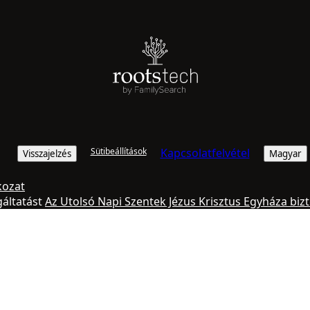
Sütibeállítások
Kapcsolatfelvétel
Visszajelzés
Magyar
kozat
lgáltatást
Az Utolsó Napi Szentek Jézus Krisztus Egyháza bizt