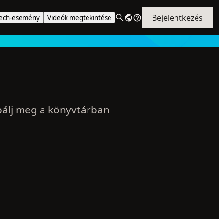
Bejelentkezés
Tech-esemény
Videók megtekintése
bálj meg a könyvtárban