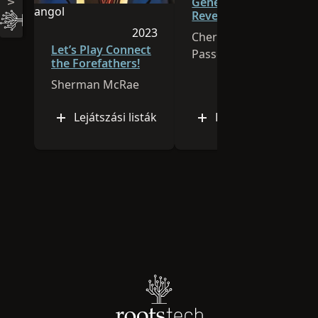
Genealogy in
angol
Reverse
Ez az óra angol nyelven zajlik
2023
Cheri Hudson
Az óra közzétételének éve: 2023
Let’s Play Connect
Passey
the Forefathers!
Sherman McRae
Lejátszási listák
Lejátszási listák