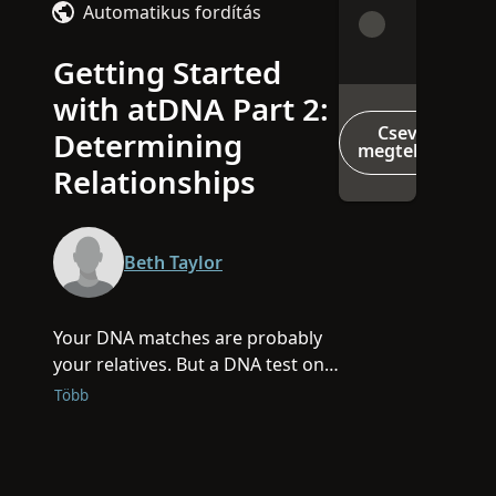
Automatikus fordítás
Getting Started
with atDNA Part 2:
Csevegés
Determining
megtekintése
Relationships
Beth Taylor
Your DNA matches are probably
your relatives. But a DNA test only
suggests a relationship exists.
Több
This class will walk you through
the process of determining the
common ancestor between you