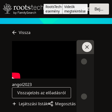
RootsTech-
Videók
Bejelentkezés
esemény
megtekintése
Vissza
Csatlakozás a 
angol
2023
Ez az óra angol nyelven zajlik
Az óra közzétételének éve: 2023
Visszajelzés az előadásról
Lejátszási listák
Megosztás