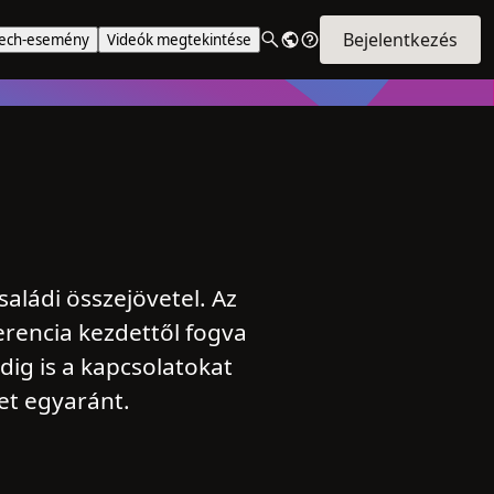
Bejelentkezés
Tech-esemény
Videók megtekintése
ládi összejövetel. Az
erencia kezdettől fogva
dig is a kapcsolatokat
ket egyaránt.