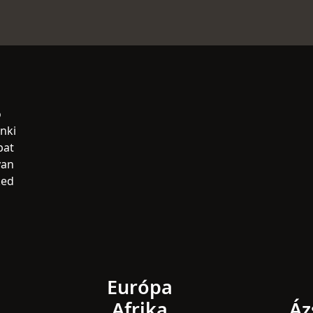
ő
nki
pat
van
ked
Európa
Afrika
Áz