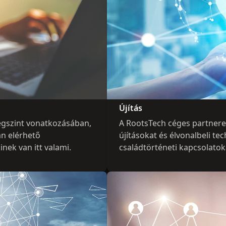
Újítás
égszint vonatkozásában,
A RootsTech céges partnere
an elérhető
újításokat és élvonalbeli t
nek van itt valami.
családtörténeti kapcsolatoka