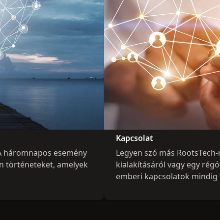
Kapcsolat
k. A háromnapos esemény
Legyen szó más RootsTech-r
an történeteket, amelyek
kialakításáról vagy egy régó
emberi kapcsolatok mindig i