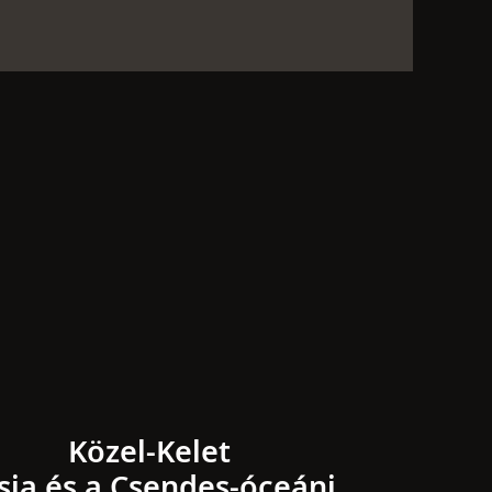
Közel-Kelet
sia és a Csendes-óceáni