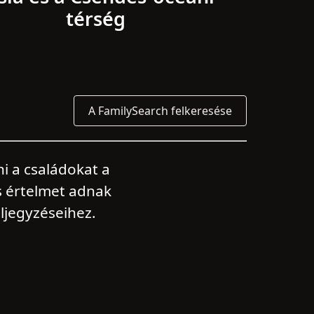
térség
A FamilySearch felkeresése
i a családokat a
s értelmet adnak
eljegyzéseihez.