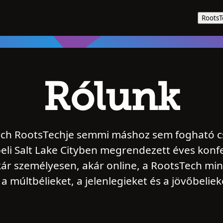
Roots
Rólunk
rch RootsTechje semmi máshoz sem fogható csa
eli Salt Lake Cityben megrendezett éves konf
 Akár személyesen, akár online, a RootsTech min
a múltbélieket, a jelenlegieket és a jövőbelie