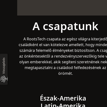
A csapatunk
A RootsTech csapata az egész világra kiterjed
családként el van kötelezve amellett, hogy minde
számára felemelő élményeket biztosítson. A csa
az önkéntesektől a rendezvényszervezőkig tele 
Visszajelzés
olyan emberekkel, akik segíteni szeretnének ne
megtapasztalni a családod felfedezésének az
örömét.
Észak-Amerika
Latin-Amerika