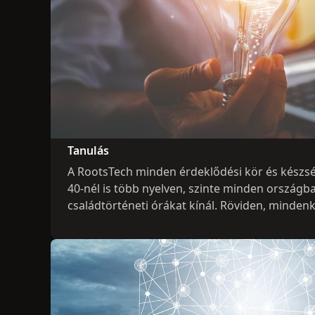
Tanulás
A RootsTech minden érdeklődési kör és készs
40-nél is több nyelven, szinte minden országb
családtörténeti órákat kínál. Röviden, mindenki