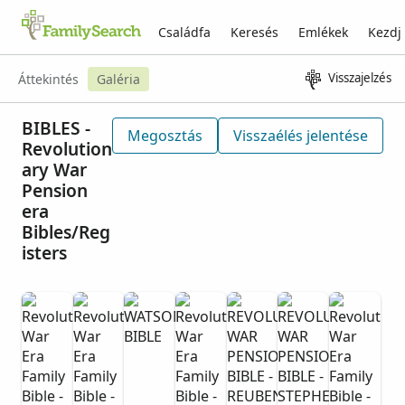
Családfa
Keresés
Emlékek
Kezdj
Visszajelzés
Áttekintés
Galéria
BIBLES -
Megosztás
Visszaélés jelentése
Revolution
ary War
Pension
era
Bibles/Reg
isters