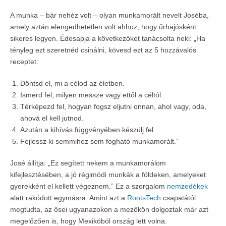
A munka – bár nehéz volt – olyan munkamorált nevelt Joséba,
amely aztán elengedhetetlen volt ahhoz, hogy űrhajósként
sikeres legyen. Édesapja a következőket tanácsolta neki: „Ha
tényleg ezt szeretnéd csinálni, kövesd ezt az 5 hozzávalós
receptet:
Döntsd el, mi a célod az életben.
Ismerd fel, milyen messze vagy ettől a céltól.
Térképezd fel, hogyan fogsz eljutni onnan, ahol vagy, oda,
ahová el kell jutnod.
Azután a kihívás függvényében készülj fel.
Fejlessz ki semmihez sem fogható munkamorált.”
José állítja: „Ez segített nekem a munkamorálom
kifejlesztésében, a jó régimódi munkák a földeken, amelyeket
gyerekként el kellett végeznem.” Ez a szorgalom
nemzedékek
alatt rakódott egymásra. Amint azt a
RootsTech
csapatától
megtudta, az ősei ugyanazokon a mezőkön dolgoztak már azt
megelőzően is, hogy Mexikóból ország lett volna.