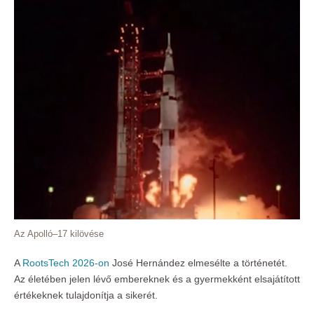
Az Apolló–17 kilövése
A
RootsTech 2026-on
José Hernández elmesélte a történetét.
Az életében jelen lévő embereknek és a gyermekként elsajátított
értékeknek tulajdonítja a sikerét.