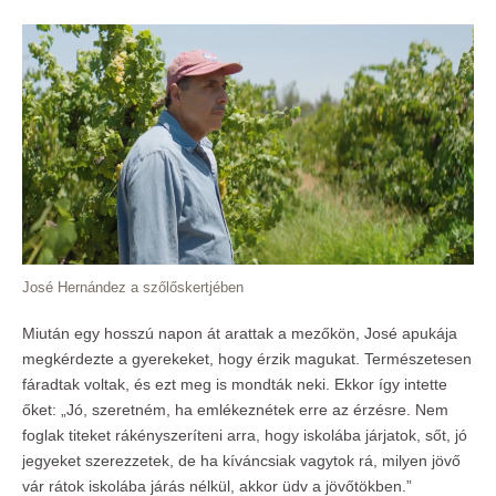
José Hernández a szőlőskertjében
Miután egy hosszú napon át arattak a mezőkön, José apukája
megkérdezte a gyerekeket, hogy érzik magukat. Természetesen
fáradtak voltak, és ezt meg is mondták neki. Ekkor így intette
őket: „Jó, szeretném, ha emlékeznétek erre az érzésre. Nem
foglak titeket rákényszeríteni arra, hogy iskolába járjatok, sőt, jó
jegyeket szerezzetek, de ha kíváncsiak vagytok rá, milyen jövő
vár rátok iskolába járás nélkül, akkor üdv a jövőtökben.”