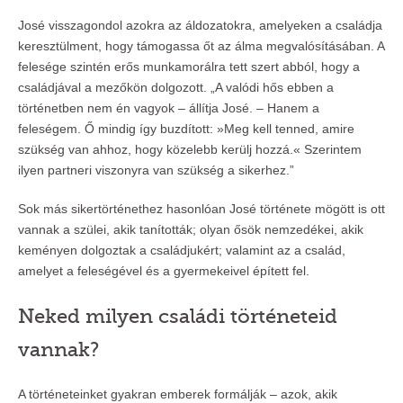
José visszagondol azokra az áldozatokra, amelyeken a családja
keresztülment, hogy támogassa őt az álma megvalósításában. A
felesége szintén erős munkamorálra tett szert abból, hogy a
családjával a mezőkön dolgozott. „A valódi hős ebben a
történetben nem én vagyok – állítja José. – Hanem a
feleségem. Ő mindig így buzdított: »Meg kell tenned, amire
szükség van ahhoz, hogy közelebb kerülj hozzá.« Szerintem
ilyen partneri viszonyra van szükség a sikerhez.”
Sok más sikertörténethez hasonlóan José története mögött is ott
vannak a szülei, akik tanították; olyan ősök nemzedékei, akik
keményen dolgoztak a családjukért; valamint az a család,
amelyet a feleségével és a gyermekeivel épített fel.
Neked milyen családi történeteid
vannak?
A történeteinket gyakran emberek formálják – azok, akik