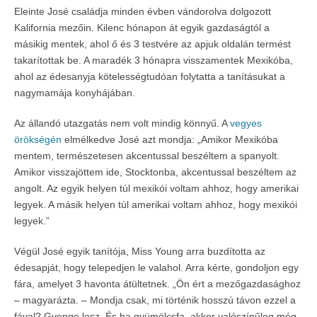
Eleinte José családja minden évben vándorolva dolgozott
Kalifornia mezőin. Kilenc hónapon át egyik gazdaságtól a
másikig mentek, ahol ő és 3 testvére az apjuk oldalán termést
takarítottak be. A maradék 3 hónapra visszamentek Mexikóba,
ahol az édesanyja kötelességtudóan folytatta a tanításukat a
nagymamája konyhájában.
Az állandó utazgatás nem volt mindig könnyű. A
vegyes
örökségén
elmélkedve José azt mondja: „Amikor Mexikóba
mentem, természetesen akcentussal beszéltem a spanyolt.
Amikor visszajöttem ide, Stocktonba, akcentussal beszéltem az
angolt. Az egyik helyen túl mexikói voltam ahhoz, hogy amerikai
legyek. A másik helyen túl amerikai voltam ahhoz, hogy mexikói
legyek.”
Végül José egyik tanítója, Miss Young arra buzdította az
édesapját, hogy telepedjen le valahol. Arra kérte, gondoljon egy
fára, amelyet 3 havonta átültetnek. „Ön ért a mezőgazdasághoz
– magyarázta. – Mondja csak, mi történik hosszú távon ezzel a
fával? Gyenge lesz. És ha gyümölcsfa, akkor valószínűleg még