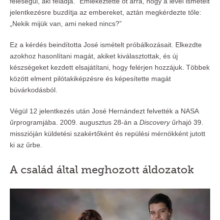
feleségül, aki feladja.” Emlékeztette őt arra, hogy a levél ismételt
jelentkezésre buzdítja az embereket, aztán megkérdezte tőle:
„Nekik mijük van, ami neked nincs?”
Ez a kérdés beindította José ismételt próbálkozásait. Elkezdte
azokhoz hasonlítani magát, akiket kiválasztottak, és új
készségeket kezdett elsajátítani, hogy felérjen hozzájuk. Többek
között elment pilótakiképzésre és képesítette magát
búvárkodásból.
Végül 12 jelentkezés után José Hernándezt felvették a NASA
űrprogramjába. 2009. augusztus 28-án a
Discovery
űrhajó 39.
misszióján küldetési szakértőként és repülési mérnökként jutott
ki az űrbe.
A család által meghozott áldozatok