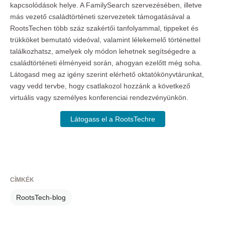
kapcsolódások helye. A FamilySearch szervezésében, illetve
más vezető családtörténeti szervezetek támogatásával a
RootsTechen több száz szakértői tanfolyammal, tippeket és
trükköket bemutató videóval, valamint lélekemelő történettel
találkozhatsz, amelyek oly módon lehetnek segítségedre a
családtörténeti élményeid során, ahogyan ezelőtt még soha.
Látogasd meg az igény szerint elérhető oktatókönyvtárunkat,
vagy vedd tervbe, hogy csatlakozol hozzánk a következő
virtuális vagy személyes konferenciai rendezvényünkön.
Látogass el a RootsTechre
CÍMKÉK
RootsTech-blog