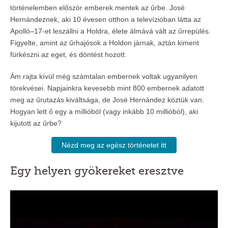
történelemben először emberek mentek az űrbe. José
Hernándeznek, aki 10 évesen otthon a televízióban látta az
Apolló–17-et leszállni a Holdra, élete álmává vált az űrrepülés.
Figyelte, amint az űrhajósok a Holdon járnak, aztán kiment
fürkészni az eget, és döntést hozott.
Ám rajta kívül még számtalan embernek voltak ugyanilyen
törekvései. Napjainkra kevesebb mint 800 embernek adatott
meg az űrutazás kiváltsága, de José Hernández köztük van.
Hogyan lett ő egy a millióból (vagy inkább 10 millióból), aki
kijutott az űrbe?
Nézd meg az egész történetet itt
Egy helyen gyökereket eresztve