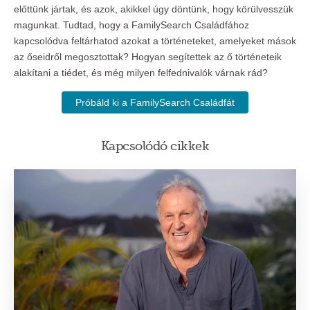
előttünk jártak, és azok, akikkel úgy döntünk, hogy körülvesszük
magunkat. Tudtad, hogy a FamilySearch Családfához
kapcsolódva feltárhatod azokat a történeteket, amelyeket mások
az őseidről megosztottak? Hogyan segítettek az ő történeteik
alakítani a tiédet, és még milyen felfednivalók várnak rád?
Próbáld ki a FamilySearch Családfát
Kapcsolódó cikkek