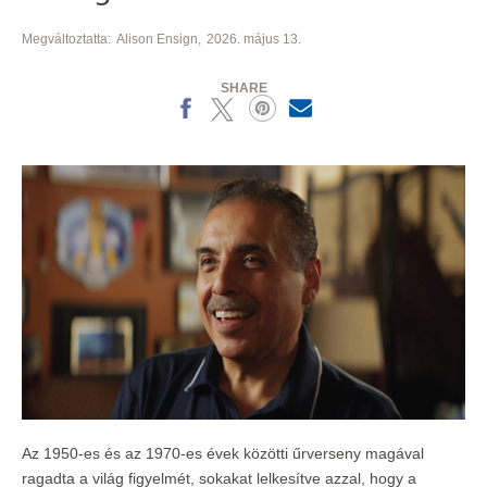
Megváltoztatta:
Alison Ensign
2026. május 13.
SHARE
Facebook
X
Pinterest
MailText
Az 1950-es és az 1970-es évek közötti űrverseny magával
ragadta a világ figyelmét, sokakat lelkesítve azzal, hogy a