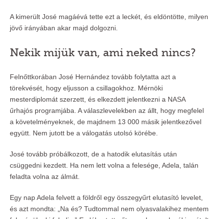
A kimerült José magáévá tette ezt a leckét, és eldöntötte, milyen
jövő irányában akar majd dolgozni.
Nekik mijük van, ami neked nincs?
Felnőttkorában José Hernández tovább folytatta azt a
törekvését, hogy eljusson a csillagokhoz. Mérnöki
mesterdiplomát szerzett, és elkezdett jelentkezni a NASA
űrhajós programjába. A válaszlevelekben az állt, hogy megfelel
a követelményeknek, de majdnem 13 000 másik jelentkezővel
együtt. Nem jutott be a válogatás utolsó körébe.
José tovább próbálkozott, de a hatodik elutasítás után
csüggedni kezdett. Ha nem lett volna a felesége, Adela, talán
feladta volna az álmát.
Egy nap Adela felvett a földről egy összegyűrt elutasító levelet,
és azt mondta: „Na és? Tudtommal nem olyasvalakihez mentem