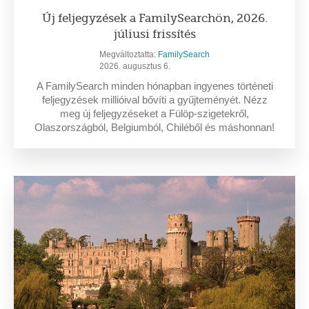
Új feljegyzések a FamilySearchön, 2026.
júliusi frissítés
Megváltoztatta:
FamilySearch
2026. augusztus 6.
A FamilySearch minden hónapban ingyenes történeti
feljegyzések millióival bővíti a gyűjteményét. Nézz
meg új feljegyzéseket a Fülöp-szigetekről,
Olaszországból, Belgiumból, Chiléből és máshonnan!