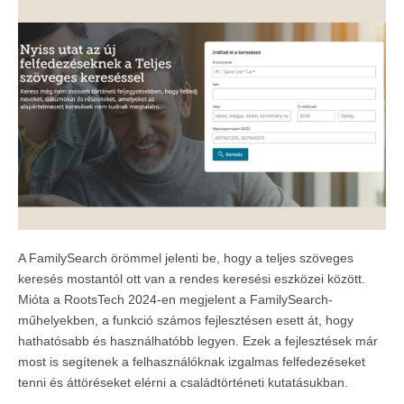
A FamilySearch örömmel jelenti be, hogy a teljes szöveges
keresés mostantól ott van a rendes keresési eszközei között.
Mióta a RootsTech 2024-en megjelent a FamilySearch-
műhelyekben, a funkció számos fejlesztésen esett át, hogy
hathatósabb és használhatóbb legyen. Ezek a fejlesztések már
most is segítenek a felhasználóknak izgalmas felfedezéseket
tenni és áttöréseket elérni a családtörténeti kutatásukban.