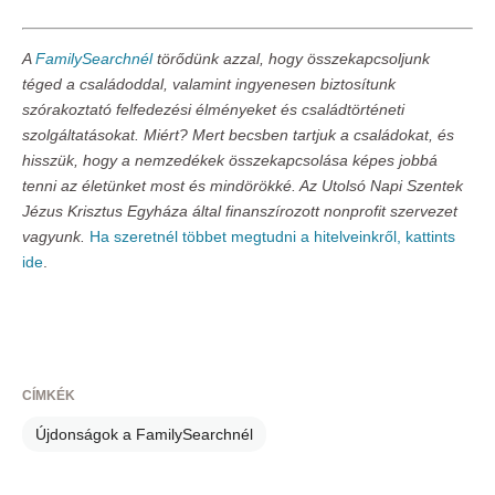
A
FamilySearchnél
törődünk azzal, hogy összekapcsoljunk
téged a családoddal, valamint ingyenesen biztosítunk
szórakoztató felfedezési élményeket és családtörténeti
szolgáltatásokat. Miért? Mert becsben tartjuk a családokat, és
hisszük, hogy a nemzedékek összekapcsolása képes jobbá
tenni az életünket most és mindörökké. Az Utolsó Napi Szentek
Jézus Krisztus Egyháza által finanszírozott nonprofit szervezet
vagyunk.
Ha szeretnél többet megtudni a hitelveinkről, kattints
ide
.
CÍMKÉK
Újdonságok a FamilySearchnél