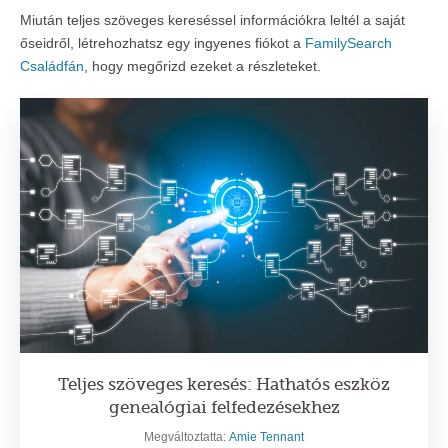
Miután teljes szöveges kereséssel információkra leltél a saját
őseidről, létrehozhatsz egy ingyenes fiókot a
FamilySearch
Családfán
, hogy megőrizd ezeket a részleteket.
Teljes szöveges keresés: Hathatós eszköz
genealógiai felfedezésekhez
Megváltoztatta:
Amie Tennant