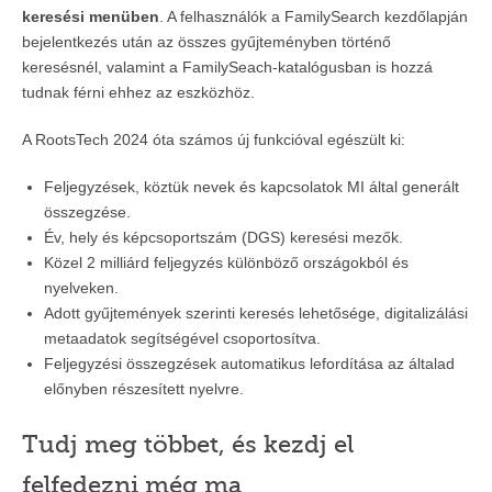
keresési menüben
. A felhasználók a FamilySearch kezdőlapján
bejelentkezés után az összes gyűjteményben történő
keresésnél, valamint a FamilySeach-katalógusban is hozzá
tudnak férni ehhez az eszközhöz.
A RootsTech 2024 óta számos új funkcióval egészült ki:
Feljegyzések, köztük nevek és kapcsolatok MI által generált
összegzése.
Év, hely és képcsoportszám (DGS) keresési mezők.
Közel 2 milliárd feljegyzés különböző országokból és
nyelveken.
Adott gyűjtemények szerinti keresés lehetősége, digitalizálási
metaadatok segítségével csoportosítva.
Feljegyzési összegzések automatikus lefordítása az általad
előnyben részesített nyelvre.
Tudj meg többet, és kezdj el
felfedezni még ma