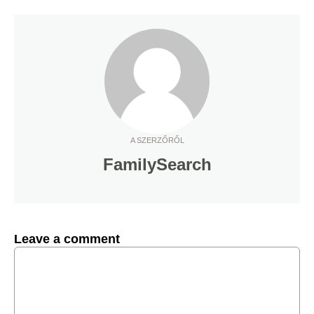
A SZERZŐRŐL
FamilySearch