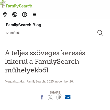
FamilySearch Blog
Kategóriák
A teljes szöveges keresés
kikerül a FamilySearch-
műhelyekből
Megváltoztatta:
FamilySearch
2025. november 26.
SHARE
Facebook
X
Pinterest
MailText