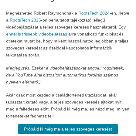
Megnézheted Robert Raymondnak a
RootsTech 2024-
en, illetve
a
RootsTech 2025
-ön bemutatott tájékoztató jellegű
videóbejátszását a teljes szöveges keresés használatáról. Egy
ennél is frissebb videóbejátszás
arra vonatkozó funkciókat és
ötleteket mutat be, hogy miként használhatod legjobban a teljes
szöveges keresést az őseiddel kapcsolatos információk
felkutatása során.
Megjegyzés: Ezeket a videóbejátszásokat angolul rögzítették,
de a YouTube által biztosított automatikus fordítás számos
nyelven elérhető.)
Akár csak most kezded a családtörténeti utazásodat, akár
tapasztalt kutató vagy, a teljes szöveges keresés ajtókat nyit
meg a felfedezés előtt. Próbáld ki még ma, és nézd meg, milyen
történeteket fedhetsz fel!
Próbáld ki még ma a teljes szöveges keresést