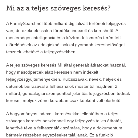
Mi az a teljes szöveges keresés?
A FamilySearchnél több milliárd digitalizált történeti feljegyzés
van, de ezeknek csak a töredéke indexelt és kereshető. A
mesterséges intelligencia és a kézírás-felismerés terén tett
előrelépések az eddigieknél sokkal gyorsabb kereshetőséget
tesznek lehetővé a feljegyzésekben.
A teljes szöveges keresés MI által generált átiratokat használ,
hogy másodpercek alatt keressen nem indexelt
feljegyzésgyűjteményekben. Kulcsszavak, nevek, helyek és
dátumok beírásával a felhasználók mostantól majdnem 2
milliárd, genealógiai szempontból jelentős feljegyzésben tudnak
keresni, melyek zöme korábban csak képként volt elérhető.
A hagyományos indexelt keresésekkel ellentétben a teljes
szöveges keresés beszkenneli egy feljegyzés teljes átiratát,
lehetővé téve a felhasználók számára, hogy a dokumentum
bármely részében egyezéseket találjanak. Ez a funkció