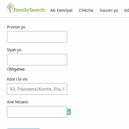
Ab Familyal
Chèche
Souvni yo
Kò
Rezilta pou tammuzzo
Prenon yo
Siyati yo
Obligatwa
Kote l te Viv
Ane Nesans