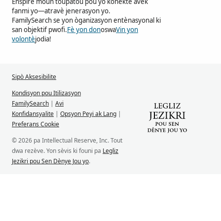
Enspire moun toupatou pou yo konekte avèk
fanmi yo—atravè jenerasyon yo.
FamilySearch se yon òganizasyon entènasyonal ki
san objektif pwofi.
Fè yon don
oswa
Vin yon
volontè
jodia!
Sipò Aksesibilite
Kondisyon pou Itilizasyon
FamilySearch
|
Avi
Konfidansyalite
|
Opsyon Peyi ak Lang
|
Preferans Cookie
© 2026 pa Intellectual Reserve, Inc. Tout
dwa rezève. Yon sèvis ki founi pa
Legliz
Jezikri pou Sen Dènye Jou yo
.