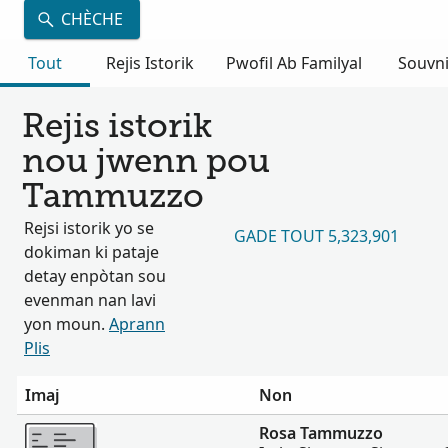
CHÈCHE
Tout
Rejis Istorik
Pwofil Ab Familyal
Souvn
Rejis istorik
nou jwenn pou
Tammuzzo
Rejsi istorik yo se
GADE TOUT 5,323,901
dokiman ki pataje
detay enpòtan sou
evenman nan lavi
yon moun.
Aprann
Plis
Imaj
Non
Plis
Rosa Tammuzzo