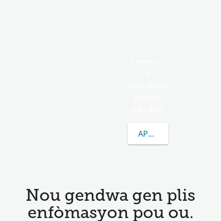
Tammuzz
o
kouraman
prezan
nan Itali.
APRANN
Nou gendwa gen plis
enfòmasyon pou ou.