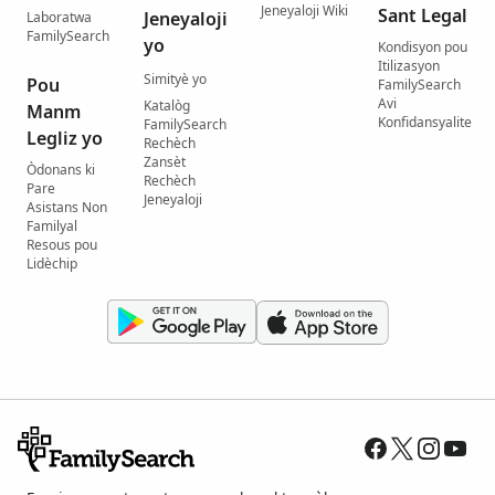
Jeneyaloji Wiki
Sant Legal
Jeneyaloji
Laboratwa
FamilySearch
yo
Kondisyon pou
Itilizasyon
Simityè yo
Pou
FamilySearch
Avi
Katalòg
Manm
Konfidansyalite
FamilySearch
Legliz yo
Rechèch
Zansèt
Òdonans ki
Rechèch
Pare
Jeneyaloji
Asistans Non
Familyal
Resous pou
Lidèchip