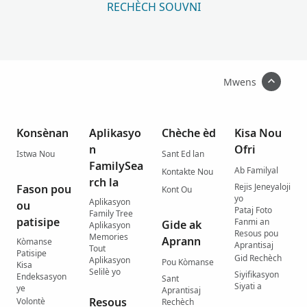
RECHÈCH SOUVNI
Mwens
Konsènan
Aplikasyo
Chèche èd
Kisa Nou
n
Ofri
Istwa Nou
Sant Ed lan
FamilySea
Ab Familyal
Kontakte Nou
rch la
Rejis Jeneyaloji
Fason pou
Kont Ou
yo
Aplikasyon
ou
Pataj Foto
Family Tree
patisipe
Fanmi an
Gide ak
Aplikasyon
Resous pou
Memories
Aprann
Kòmanse
Aprantisaj
Tout
Patisipe
Gid Rechèch
Aplikasyon
Pou Kòmanse
Kisa
Selilè yo
Siyifikasyon
Endeksasyon
Sant
Siyati a
ye
Aprantisaj
Resous
Volontè
Rechèch