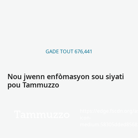
GADE TOUT 676,441
Nou jwenn enfòmasyon sou siyati
pou Tammuzzo
https://edge.fscdn.org/as
Tammuzzo
icon-
medium.58305dded85682