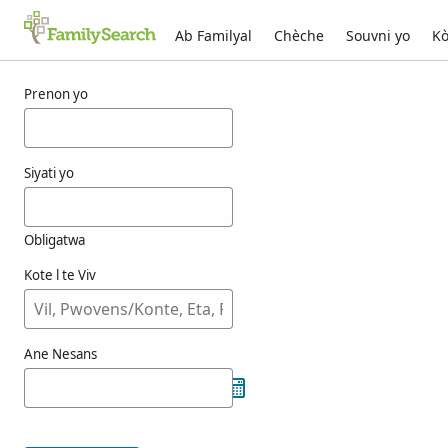
Ab Familyal
Chèche
Souvni yo
Kò
Rezilta pou tamietti
Prenon yo
Siyati yo
Obligatwa
Kote l te Viv
Ane Nesans