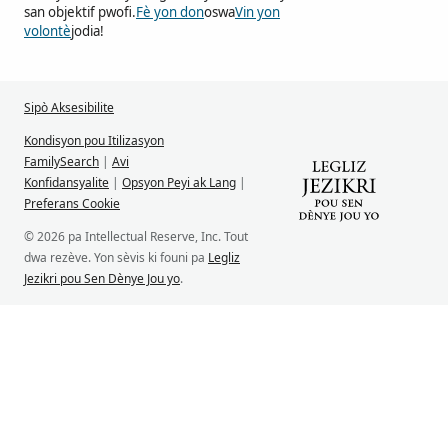
san objektif pwofi.
Fè yon don
oswa
Vin yon
volontè
jodia!
Sipò Aksesibilite
Kondisyon pou Itilizasyon
FamilySearch
|
Avi
Konfidansyalite
|
Opsyon Peyi ak Lang
|
Preferans Cookie
© 2026 pa Intellectual Reserve, Inc. Tout
dwa rezève. Yon sèvis ki founi pa
Legliz
Jezikri pou Sen Dènye Jou yo
.