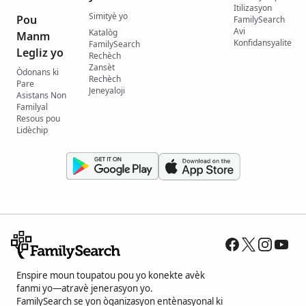
Itilizasyon
Simityè yo
Pou
FamilySearch
Avi
Katalòg
Manm
Konfidansyalite
FamilySearch
Legliz yo
Rechèch
Zansèt
Òdonans ki
Rechèch
Pare
Jeneyaloji
Asistans Non
Familyal
Resous pou
Lidèchip
Enspire moun toupatou pou yo konekte avèk
fanmi yo—atravè jenerasyon yo.
FamilySearch se yon òganizasyon entènasyonal ki