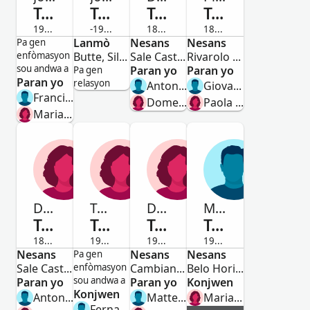
Tamietti
Tamietti
Tamietti
Tamietti
1946-1966
-1932
1886-Desede
1888-Desede
Gason
Lanmò
Gason
Nesans
Fi
Nesans
Gason
Pa gen
enfòmasyon
Butte, Silver Bow, Montana, United States
Sale Castelnuovo, Torino, Piedmont, Italy
Rivarolo Canavese, Turin, Piedmont, Italy
sou andwa a
Paran yo
Paran yo
Pa gen
Paran yo
relasyon
Antonio Pietro Tamietto
Giovanni Antonio Tamietti
Francisco Tamietti
Domenica Pagliero
Paola Vota
Maria da Conceição Ayres
Domenica Maria
Terezinha
Domenica Maria
Mario
Tamietti
Tamietti
Tamietti
Tamietti
1841-1844
1930-2011
1912-Desede
1914-1986
Nesans
Fi
Fi
Nesans
Fi
Nesans
Gason
Pa gen
Sale Castelnuovo, Torino, Piemonte, Italy
enfòmasyon
Cambiano, Torino, Piemonte, Italia
Belo Horizonte, Minas Gerais, Brasil
sou andwa a
Paran yo
Paran yo
Konjwen
Konjwen
Antonio Tamietti
Matteo Tamietti
Maria Das Mercês Tamietti
Fernando Tamietti