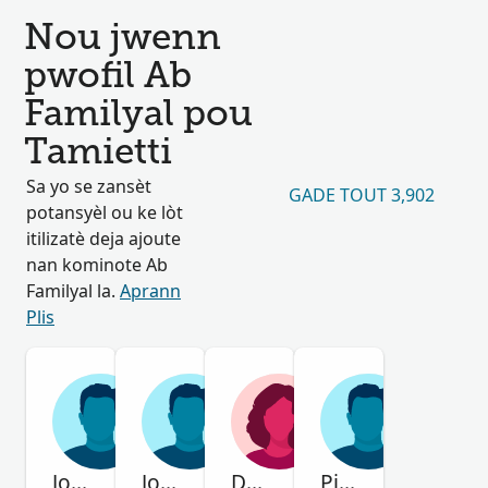
Nou jwenn
pwofil Ab
Familyal pou
Tamietti
Sa yo se zansèt
GADE TOUT 3,902
potansyèl ou ke lòt
itilizatè deja ajoute
nan kominote Ab
Familyal la.
Aprann
Plis
João
John Baptiste
Domenica
Pietro Giuseppe Giacomo