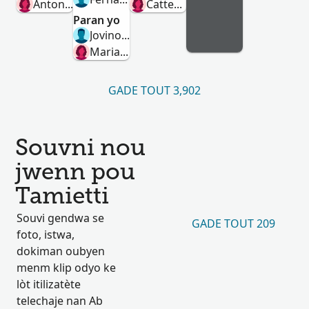
Antonia Maria Croce
Catterina Cavaglià
Paran yo
Jovino Ricardo Dos Santos
Maria Da Conceição Fonseca
GADE TOUT 3,902
Souvni nou
jwenn pou
Tamietti
Souvi gendwa se
GADE TOUT 209
foto, istwa,
dokiman oubyen
menm klip odyo ke
lòt itilizatète
telechaje nan Ab