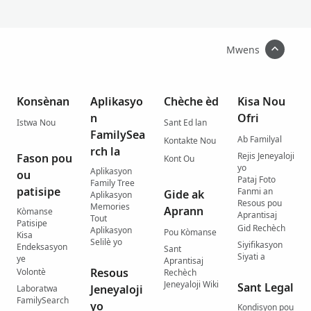
Mwens
Konsènan
Aplikasyo
Chèche èd
Kisa Nou
n
Ofri
Istwa Nou
Sant Ed lan
FamilySea
Ab Familyal
Kontakte Nou
rch la
Rejis Jeneyaloji
Fason pou
Kont Ou
yo
Aplikasyon
ou
Pataj Foto
Family Tree
patisipe
Fanmi an
Gide ak
Aplikasyon
Resous pou
Memories
Aprann
Kòmanse
Aprantisaj
Tout
Patisipe
Gid Rechèch
Aplikasyon
Pou Kòmanse
Kisa
Selilè yo
Siyifikasyon
Endeksasyon
Sant
Siyati a
ye
Aprantisaj
Resous
Volontè
Rechèch
Jeneyaloji Wiki
Sant Legal
Jeneyaloji
Laboratwa
FamilySearch
yo
Kondisyon pou