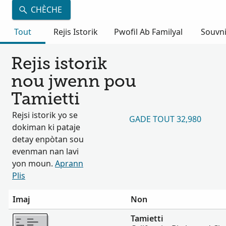
CHÈCHE
Tout
Rejis Istorik
Pwofil Ab Familyal
Souvn
Rejis istorik
nou jwenn pou
Tamietti
Rejsi istorik yo se
GADE TOUT 32,980
dokiman ki pataje
detay enpòtan sou
evenman nan lavi
yon moun.
Aprann
Plis
Imaj
Non
Plis
Tamietti