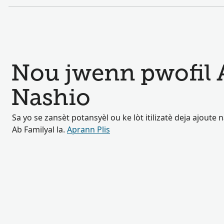
Nou jwenn pwofil 
Nashio
Sa yo se zansèt potansyèl ou ke lòt itilizatè deja ajoute
Ab Familyal la.
Aprann Plis