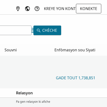
KREYE YON KONT
KONEKTE
CHÈCHE
Souvni
Enfòmasyon sou Siyati
GADE TOUT 1,738,851
Relasyon
Pa gen relasyon ki afiche