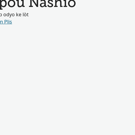
 pou Nashio
 odyo ke lòt
n Plis