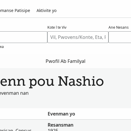
manse Patisipe
Aktivite yo
Kote l te Viv
Ane Nesans
wa
Pwofil Ab Familyal
jwenn pou Nashio
u evenman nan
Evenman yo
Resansman
erican, Census
1925