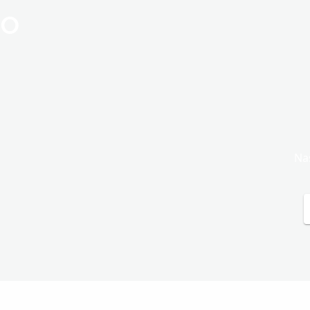
io
Na