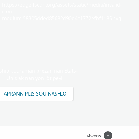
https://edge.fscdn.org/assets/static/media/invalid-
icon-
medium.58305dded85682d90d4c1772efbf1185.svg
shio kouraman prezan nan Etats-
Unis ak nan yon lòt peyi.
APRANN PLIS SOU NASHIO
Mwens