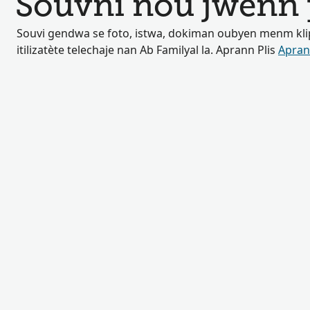
Souvni nou jwenn
Souvi gendwa se foto, istwa, dokiman oubyen menm klip
itilizatète telechaje nan Ab Familyal la. Aprann Plis
Apran