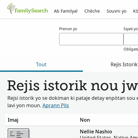
Ab Familyal
Chèche
Souvni yo
Kò
Rezilta pou nashio
Prenon yo
Siyati yo
Obligat
Tout
Rejis Istorik
Rejis istorik nou 
Rejsi istorik yo se dokiman ki pataje detay enpòtan so
lavi yon moun.
Aprann Plis
Imaj
Non
Plis
Nellie Nashio
United States, Native Am