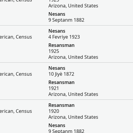
Arizona, United States
Nesans
9 Septanm 1882
Nesans
erican, Census
4 Fevriye 1923
Resansman
1925
Arizona, United States
Nesans
erican, Census
10 Jiyè 1872
Resansman
1921
Arizona, United States
Resansman
erican, Census
1920
Arizona, United States
Nesans
9 Septanm 1882