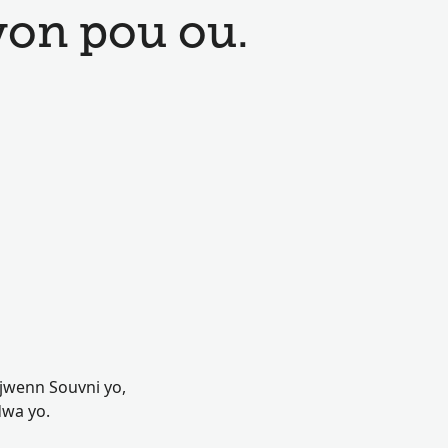
yon pou ou.
u jwenn Souvni yo,
dwa yo.