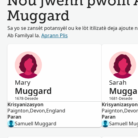
Nou jwenn pwofil 
Muggard
Sa yo se zansèt potansyèl ou ke lòt itilizatè deja ajoute
Ab Familyal la.
Aprann Plis
Mary
Sarah
Muggard
Mugga
1678-Desede
1681-Desede
Krisyanizasyon
Fi
Krisyanizasyon
Fi
Paignton,Devon,England
Paignton,Devo
Paran
Paran
Samuell Muggard
Samuell Mu