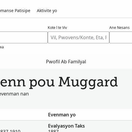
manse Patisipe
Aktivite yo
Kote l te Viv
Ane Nesans
wa
Pwofil Ab Familyal
jwenn pou Muggard
u evenman nan
Evenman yo
Evalyasyon Taks
 1837-1910
1887