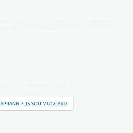
https://edge.fscdn.org/assets/static/media/invalid-
icon-
medium.58305dded85682d90d4c1772efbf1185.svg
Muggard kouraman prezan nan
Angletè.
APRANN PLIS SOU MUGGARD