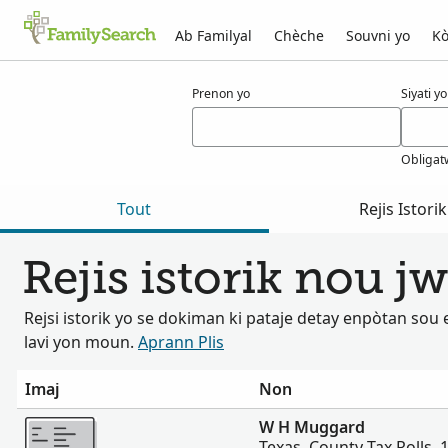
Ab Familyal
Chèche
Souvni yo
Kò
Rezilta pou muggard
Prenon yo
Siyati yo
Obligat
Tout
Rejis Istorik
Rejis istorik nou 
Rejsi istorik yo se dokiman ki pataje detay enpòtan so
lavi yon moun.
Aprann Plis
Imaj
Non
Plis
W H Muggard
Texas, County Tax Rolls,