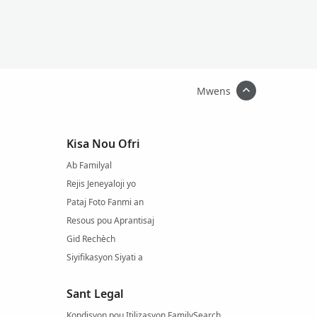
Mwens
Kisa Nou Ofri
Ab Familyal
Rejis Jeneyaloji yo
Pataj Foto Fanmi an
Resous pou Aprantisaj
Gid Rechèch
Siyifikasyon Siyati a
Sant Legal
Kondisyon pou Itilizasyon FamilySearch