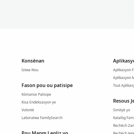
Konsènan
Aplikasy
Istwa Nou
Aplikasyon F
Aplikasyon 
Fason pou ou patisipe
Tout Aplikas
Kòmanse Patisipe
Resous J
Kisa Endeksasyon ye
Volontè
Simityè yo
Laboratwa FamilySearch
Katalòg Fam
Rechèch Zan
Pou Manm Legliz yo
Rechèch Jene