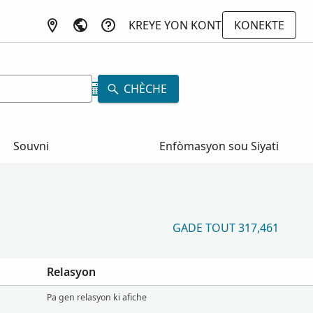
KREYE YON KONT
KONEKTE
CHÈCHE
Souvni
Enfòmasyon sou Siyati
GADE TOUT 317,461
Relasyon
Pa gen relasyon ki afiche