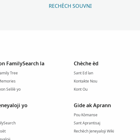
RECHÈCH SOUVNI
on FamilySearch la
Chèche èd
amily Tree
Sant Ed lan
Memories
Kontakte Nou
yon Selilè yo
Kont Ou
eneyaloji yo
Gide ak Aprann
Pou Kòmanse
ilySearch
Sant Aprantisaj
sèt
Rechèch Jeneyaloji Wiki
yaloji