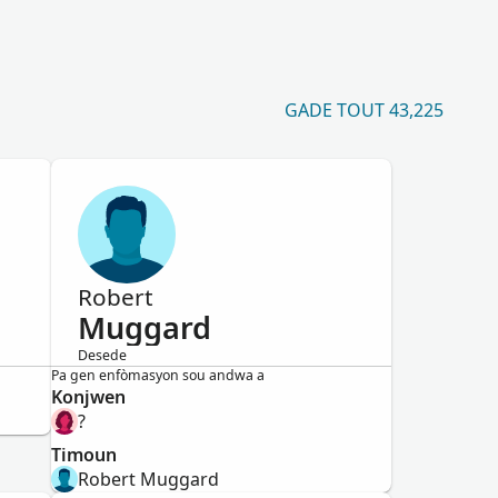
GADE TOUT 43,225
Robert
Muggard
Desede
Gason
Pa gen enfòmasyon sou andwa a
Konjwen
?
Timoun
Robert Muggard