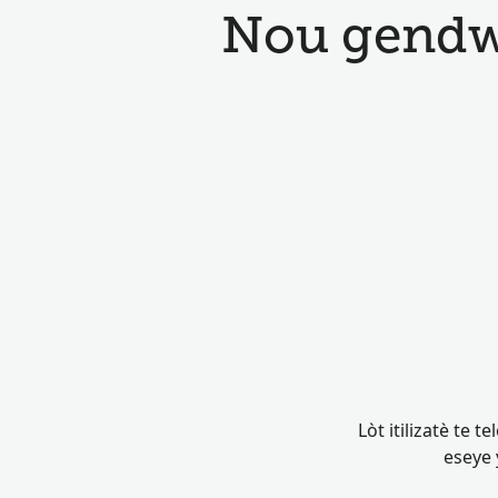
Nou gendwa
Lòt itilizatè te 
eseye 