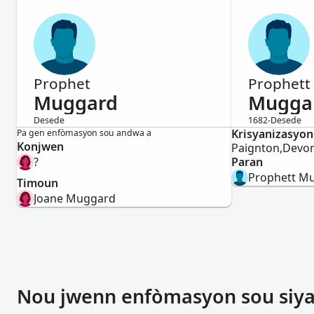
Prophet
Prophett
Muggard
Mugga
Desede
1682-Desede
Gason
Krisyanizasyon
Gason
Pa gen enfòmasyon sou andwa a
Konjwen
Paignton,Devo
?
Paran
Prophett M
Timoun
Joane Muggard
Nou jwenn enfòmasyon sou siy