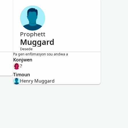
Prophett
Muggard
Desede
Gason
Pa gen enfòmasyon sou andwa a
Konjwen
?
Timoun
Henry Muggard