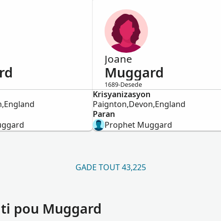
Joane
rd
Muggard
1689-Desede
Krisyanizasyon
Fi
n,England
Paignton,Devon,England
Paran
uggard
Prophet Muggard
GADE TOUT 43,225
ati pou Muggard