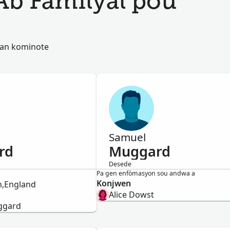
Ab Familyal pou
 nan kominote
Samuel
rd
Muggard
Desede
Gason
Pa gen enfòmasyon sou andwa a
Konjwen
n,England
Alice Dowst
ggard