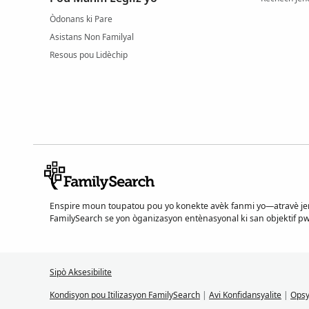
Òdonans ki Pare
Asistans Non Familyal
Resous pou Lidèchip
Enspire moun toupatou pou yo konekte avèk fanmi yo—atravè je
FamilySearch se yon òganizasyon entènasyonal ki san objektif pw
Sipò Aksesibilite
Kondisyon pou Itilizasyon FamilySearch
|
Avi Konfidansyalite
|
Opsy