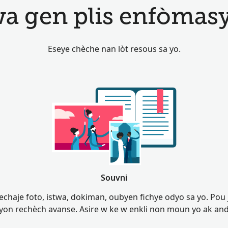
 gen plis enfòmas
Eseye chèche nan lòt resous sa yo.
Souvni
telechaje foto, istwa, dokiman, oubyen fichye odyo sa yo. Po
yon rechèch avanse. Asire w ke w enkli non moun yo ak an