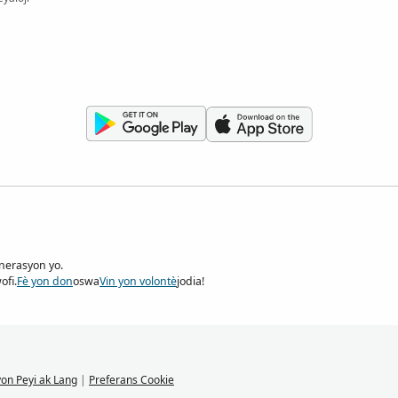
nerasyon yo.
ofi.
Fè yon don
oswa
Vin yon volontè
jodia!
on Peyi ak Lang
|
Preferans Cookie