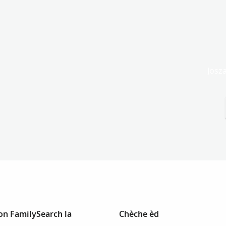
Josz
on FamilySearch la
Chèche èd