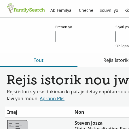
Ab Familyal
Chèche
Souvni yo
Kò
Rezilta pou josza
Prenon yo
Siyati yo
Obligat
Tout
Rejis Istorik
Rejis istorik nou 
Rejsi istorik yo se dokiman ki pataje detay enpòtan so
lavi yon moun.
Aprann Plis
Imaj
Non
Plis
Steven Josza
Ohio, Naturalization Rec