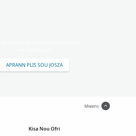
a kouraman prezan nan Hongrie ak
nan de lòt peyi.
APRANN PLIS SOU JOSZA
Mwens
Kisa Nou Ofri