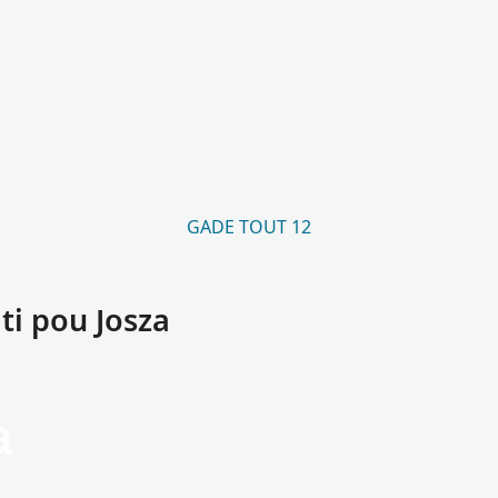
GADE TOUT 12
i pou Josza
a