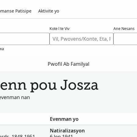
manse Patisipe
Aktivite yo
Kote l te Viv
Ane Nesans
wa
Pwofil Ab Familyal
jwenn pou Josza
u evenman nan
Evenman yo
Natiralizasyon
ords, 1848-1951
6 Jen 1941