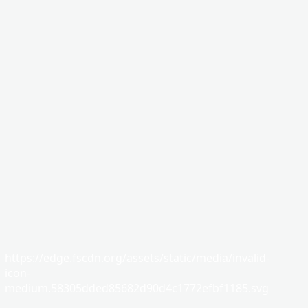
https://edge.fscdn.org/assets/static/media/invalid-
icon-
medium.58305dded85682d90d4c1772efbf1185.svg