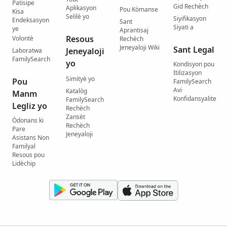
Patisipe
Gid Rechèch
Aplikasyon
Pou Kòmanse
Kisa
Selilè yo
Siyifikasyon
Endeksasyon
Sant
Siyati a
ye
Aprantisaj
Resous
Volontè
Rechèch
Jeneyaloji Wiki
Sant Legal
Jeneyaloji
Laboratwa
FamilySearch
yo
Kondisyon pou
Itilizasyon
Simityè yo
Pou
FamilySearch
Avi
Katalòg
Manm
Konfidansyalite
FamilySearch
Legliz yo
Rechèch
Zansèt
Òdonans ki
Rechèch
Pare
Jeneyaloji
Asistans Non
Familyal
Resous pou
Lidèchip