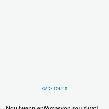
GADE TOUT 8
Nou jwenn enfòmasyon sou siyati