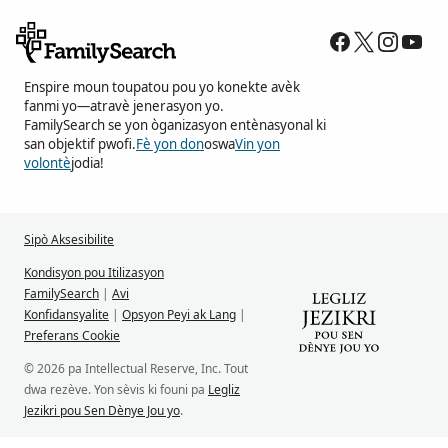
Enspire moun toupatou pou yo konekte avèk
fanmi yo—atravè jenerasyon yo.
FamilySearch se yon òganizasyon entènasyonal ki
san objektif pwofi.
Fè yon don
oswa
Vin yon
volontè
jodia!
Sipò Aksesibilite
Kondisyon pou Itilizasyon
FamilySearch
|
Avi
Konfidansyalite
|
Opsyon Peyi ak Lang
|
Preferans Cookie
© 2026 pa Intellectual Reserve, Inc. Tout
dwa rezève. Yon sèvis ki founi pa
Legliz
Jezikri pou Sen Dènye Jou yo
.