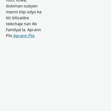
foto, istwa,
dokiman oubyen
menm klip odyo ke
lòt itilizatète
telechaje nan Ab
Familyal la. Aprann
Plis
Aprann Plis