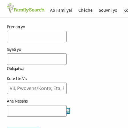
Ab Familyal
Chèche
Souvni yo
Kò
Rezilta pou hrehor
Prenon yo
Siyati yo
Obligatwa
Kote l te Viv
Ane Nesans