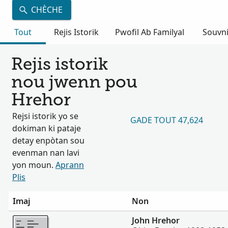
CHÈCHE
Tout
Rejis Istorik
Pwofil Ab Familyal
Souvn
Rejis istorik
nou jwenn pou
Hrehor
Rejsi istorik yo se
GADE TOUT 47,624
dokiman ki pataje
detay enpòtan sou
evenman nan lavi
yon moun.
Aprann
Plis
Imaj
Non
Plis
John Hrehor