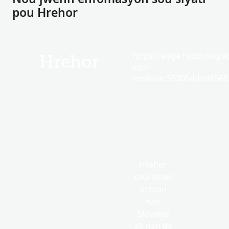
pou Hrehor
https://edge.fscdn.org/as
Hrehor
icon-
medium.58305dded85682
Hrehor
kouraman
prezan
nan
Slovakie
ak nan de