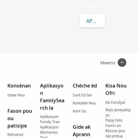
lòt peyi.
APRANN P
Mwens
Konsènan
Aplikasyo
Chèche èd
Kisa Nou
n
Ofri
Istwa Nou
Sant Ed lan
FamilySea
Ab Familyal
Kontakte Nou
rch la
Rejis Jeneyaloji
Fason pou
Kont Ou
yo
Aplikasyon
ou
Pataj Foto
Family Tree
patisipe
Fanmi an
Gide ak
Aplikasyon
Resous pou
Memories
Aprann
Kòmanse
Aprantisaj
Tout