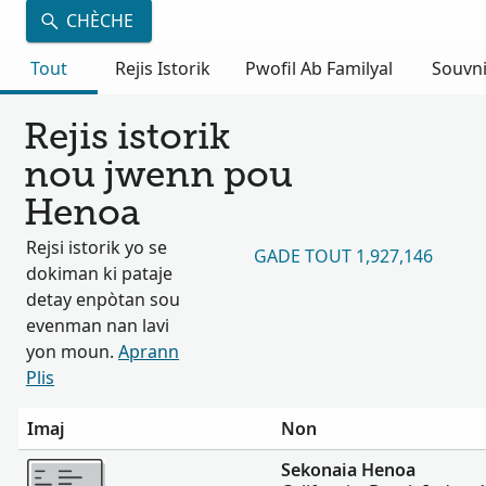
CHÈCHE
Tout
Rejis Istorik
Pwofil Ab Familyal
Souvn
Rejis istorik
nou jwenn pou
Henoa
Rejsi istorik yo se
GADE TOUT 1,927,146
dokiman ki pataje
detay enpòtan sou
evenman nan lavi
yon moun.
Aprann
Plis
Imaj
Non
Plis
Sekonaia Henoa