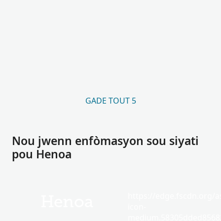
GADE TOUT 5
Nou jwenn enfòmasyon sou siyati
pou Henoa
https://edge.fscdn.org/as
Henoa
icon-
medium.58305dded85682