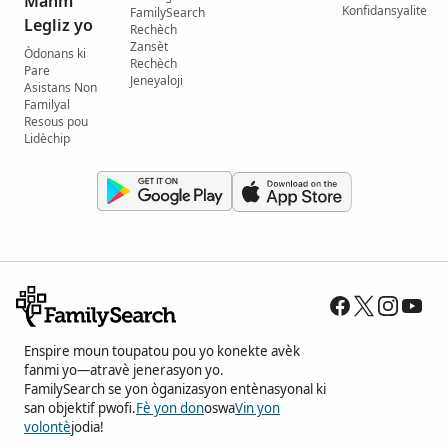
Manm
Konfidansyalite
FamilySearch
Legliz yo
Rechèch
Zansèt
Òdonans ki
Rechèch
Pare
Jeneyaloji
Asistans Non
Familyal
Resous pou
Lidèchip
Enspire moun toupatou pou yo konekte avèk
fanmi yo—atravè jenerasyon yo.
FamilySearch se yon òganizasyon entènasyonal ki
san objektif pwofi.
Fè yon don
oswa
Vin yon
volontè
jodia!