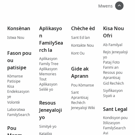
Mwens
Konsènan
Aplikasyo
Chèche èd
Kisa Nou
n
Ofri
Istwa Nou
Sant Ed lan
FamilySea
Ab Familyal
Kontakte Nou
rch la
Rejis Jeneyaloji
Fason pou
Kont Ou
yo
Aplikasyon
ou
Pataj Foto
Family Tree
patisipe
Fanmi an
Gide ak
Aplikasyon
Resous pou
Memories
Aprann
Kòmanse
Aprantisaj
Tout
Patisipe
Gid Rechèch
Aplikasyon
Pou Kòmanse
Kisa
Selilè yo
Siyifikasyon
Endeksasyon
Sant
Siyati a
ye
Aprantisaj
Resous
Volontè
Rechèch
Jeneyaloji Wiki
Sant Legal
Jeneyaloji
Laboratwa
FamilySearch
yo
Kondisyon pou
Itilizasyon
Simityè yo
Pou
FamilySearch
Avi
Katalòg