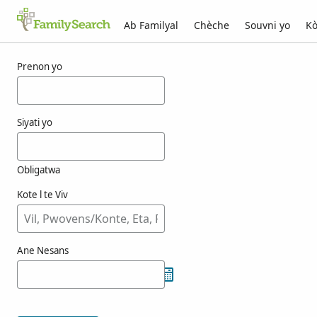
Ab Familyal
Chèche
Souvni yo
Kò
Rezilta pou henoa
Prenon yo
Siyati yo
Obligatwa
Kote l te Viv
Ane Nesans