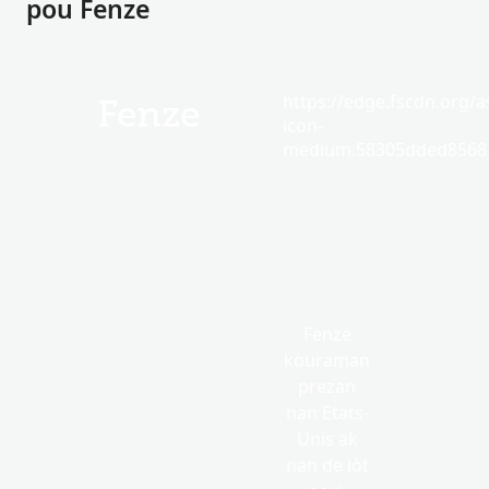
pou Fenze
https://edge.fscdn.org/as
Fenze
icon-
medium.58305dded85682
Fenze
kouraman
prezan
nan Etats-
Unis ak
nan de lòt