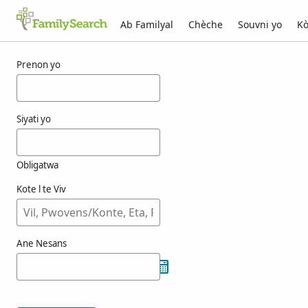
Ab Familyal
Chèche
Souvni yo
Kò
Rezilta pou fenze
Prenon yo
Siyati yo
Obligatwa
Kote l te Viv
Ane Nesans