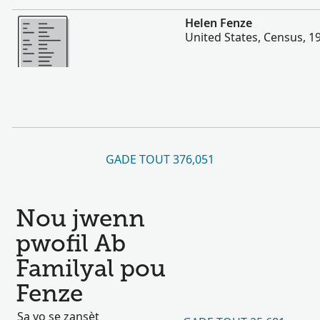
Plis
Helen Fenze
United States, Census, 1
GADE TOUT 376,051
Nou jwenn
pwofil Ab
Familyal pou
Fenze
Sa yo se zansèt