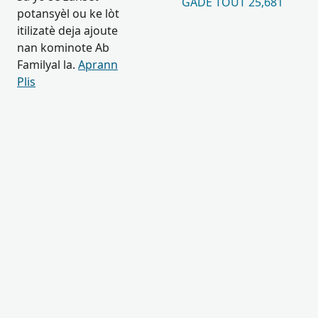
GADE TOUT 25,681
potansyèl ou ke lòt
itilizatè deja ajoute
nan kominote Ab
Familyal la.
Aprann
Plis