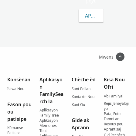
peyi.
APRANN PLIS
Mwens
Konsènan
Aplikasyo
Chèche èd
Kisa Nou
n
Ofri
Istwa Nou
Sant Ed lan
FamilySea
Ab Familyal
Kontakte Nou
rch la
Rejis Jeneyaloji
Fason pou
Kont Ou
yo
Aplikasyon
ou
Pataj Foto
Family Tree
patisipe
Fanmi an
Gide ak
Aplikasyon
Resous pou
Memories
Aprann
Kòmanse
Aprantisaj
Tout
Patisipe
Gid Rechèch
Aplikasyon