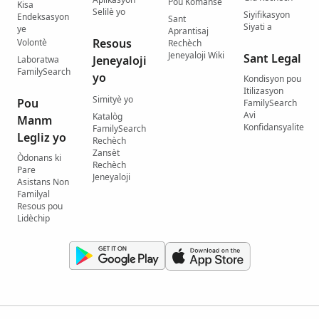
Pou Kòmanse
Kisa
Selilè yo
Siyifikasyon
Endeksasyon
Sant
Siyati a
ye
Aprantisaj
Resous
Volontè
Rechèch
Jeneyaloji Wiki
Sant Legal
Jeneyaloji
Laboratwa
FamilySearch
yo
Kondisyon pou
Itilizasyon
Simityè yo
Pou
FamilySearch
Avi
Katalòg
Manm
Konfidansyalite
FamilySearch
Legliz yo
Rechèch
Zansèt
Òdonans ki
Rechèch
Pare
Jeneyaloji
Asistans Non
Familyal
Resous pou
Lidèchip