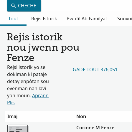
CHÈCHE
Tout
Rejis Istorik
Pwofil Ab Familyal
Souvn
Rejis istorik
nou jwenn pou
Fenze
Rejsi istorik yo se
GADE TOUT 376,051
dokiman ki pataje
detay enpòtan sou
evenman nan lavi
yon moun.
Aprann
Plis
Imaj
Non
Plis
Corinne M Fenze