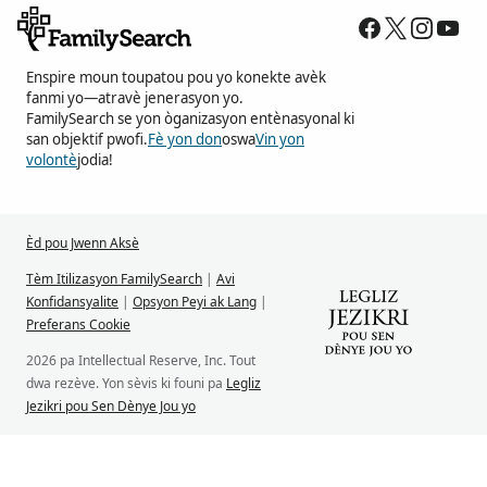
Enspire moun toupatou pou yo konekte avèk
fanmi yo—atravè jenerasyon yo.
FamilySearch se yon òganizasyon entènasyonal ki
san objektif pwofi.
Fè yon don
oswa
Vin yon
volontè
jodia!
Èd pou Jwenn Aksè
Tèm Itilizasyon FamilySearch
|
Avi
Konfidansyalite
|
Opsyon Peyi ak Lang
|
Preferans Cookie
2026 pa Intellectual Reserve, Inc. Tout
dwa rezève. Yon sèvis ki founi pa
Legliz
Jezikri pou Sen Dènye Jou yo