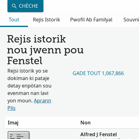
CHÈCHE
Tout
Rejis Istorik
Pwofil Ab Familyal
Souvn
Rejis istorik
nou jwenn pou
Fenstel
Rejsi istorik yo se
GADE TOUT 1,067,866
dokiman ki pataje
detay enpòtan sou
evenman nan lavi
yon moun.
Aprann
Plis
Imaj
Non
Plis
Alfred J Fenstel