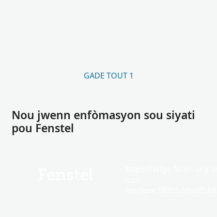
GADE TOUT 1
Nou jwenn enfòmasyon sou siyati
pou Fenstel
https://edge.fscdn.org/as
Fenstel
icon-
medium.58305dded85682