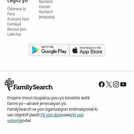
Legliz yo
Rechèch
Zansèt
Òdonans ki
Rechèch
Pare
Jeneyaloji
Asistans Non
Familyal
Resous pou
Lidèchip
Enspire moun toupatou pou yo konekte avèk
fanmi yo—atravè jenerasyon yo.
FamilySearch se yon òganizasyon entènasyonal ki
san objektif pwofi.
Fè yon don
oswa
Vin yon
volontè
jodia!