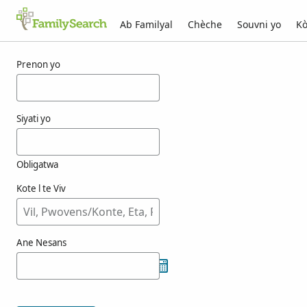
Ab Familyal
Chèche
Souvni yo
Kò
Rezilta pou fenstel
Prenon yo
Siyati yo
Obligatwa
Kote l te Viv
Ane Nesans