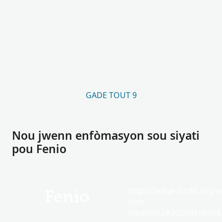
GADE TOUT 9
Nou jwenn enfòmasyon sou siyati
pou Fenio
https://edge.fscdn.org/as
Fenio
icon-
medium.58305dded85682