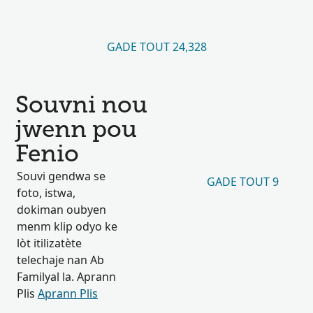
GADE TOUT 24,328
Souvni nou
jwenn pou
Fenio
Souvi gendwa se
GADE TOUT 9
foto, istwa,
dokiman oubyen
menm klip odyo ke
lòt itilizatète
telechaje nan Ab
Familyal la. Aprann
Plis
Aprann Plis