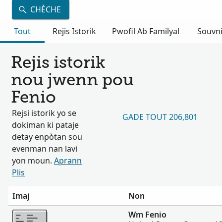
CHÈCHE
Tout
Rejis Istorik
Pwofil Ab Familyal
Souvn
Rejis istorik
nou jwenn pou
Fenio
Rejsi istorik yo se
GADE TOUT 206,801
dokiman ki pataje
detay enpòtan sou
evenman nan lavi
yon moun.
Aprann
Plis
Imaj
Non
Plis
Wm Fenio