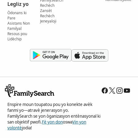
FamilySearch
Legliz yo
Rechèch
Zansèt
Òdonans ki
Rechèch
Pare
Jeneyaloji
Asistans Non
Familyal
Resous pou
Lidèchip
Enspire moun toupatou pou yo konekte avèk
fanmi yo—atravè jenerasyon yo.
FamilySearch se yon òganizasyon entènasyonal ki
san objektif pwofi.
Fè yon don
oswa
Vin yon
volontè
jodia!