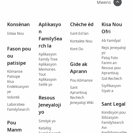
Mwens
Konsènan
Aplikasyo
Chèche èd
Kisa Nou
n
Ofri
Istwa Nou
Sant Ed lan
FamilySea
Ab Familyal
Kontakte Nou
rch la
Rejis Jeneyaloji
Fason pou
Kont Ou
yo
Aplikasyon
ou
Pataj Foto
Family Tree
patisipe
Fanmi an
Gide ak
Aplikasyon
Resous pou
Memories
Aprann
Kòmanse
Aprantisaj
Tout
Patisipe
Gid Rechèch
Aplikasyon
Pou Kòmanse
Kisa
Selilè yo
Siyifikasyon
Endeksasyon
Sant
Siyati a
ye
Aprantisaj
Resous
Volontè
Rechèch
Jeneyaloji Wiki
Sant Legal
Jeneyaloji
Laboratwa
FamilySearch
yo
Kondisyon pou
Itilizasyon
Simityè yo
Pou
FamilySearch
Avi
Katalòg
Manm
Konfidansyalite