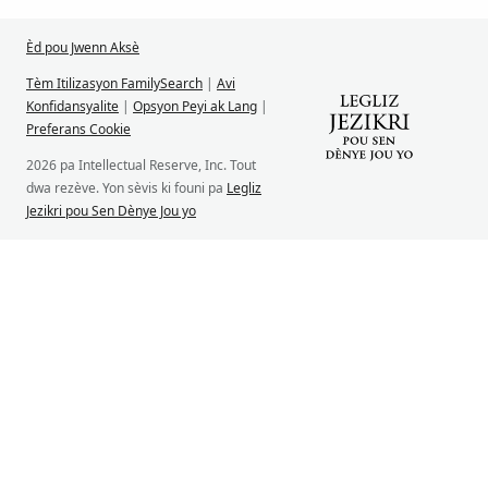
Èd pou Jwenn Aksè
Tèm Itilizasyon FamilySearch
|
Avi
Konfidansyalite
|
Opsyon Peyi ak Lang
|
Preferans Cookie
2026 pa Intellectual Reserve, Inc. Tout
dwa rezève. Yon sèvis ki founi pa
Legliz
Jezikri pou Sen Dènye Jou yo