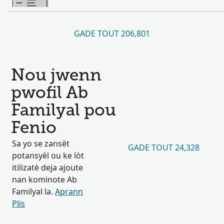
GADE TOUT 206,801
Nou jwenn
pwofil Ab
Familyal pou
Fenio
Sa yo se zansèt
GADE TOUT 24,328
potansyèl ou ke lòt
itilizatè deja ajoute
nan kominote Ab
Familyal la.
Aprann
Plis