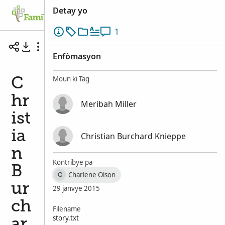
Detay yo
Ab Familyal
Chèche
Souvni yo
Kò
1
Christian Burchard Kniep - A Life Sketch
Enfòmasyon
Moun ki Tag
C
hr
Meribah Miller
ist
ia
Christian Burchard Knieppe
n
Kontribye pa
B
Charlene Olson
C
ur
29 janvye 2015
ch
Filename
story.txt
ar