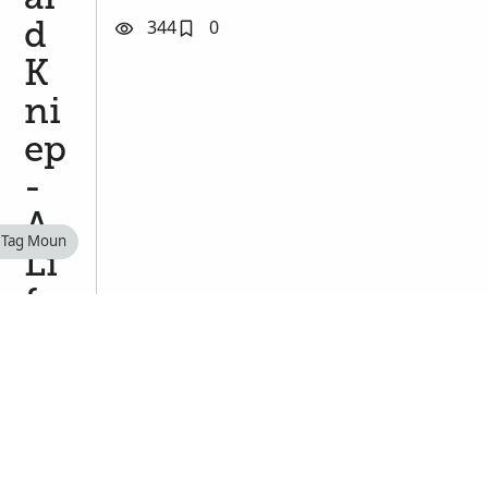
344
0
d
K
ni
ep
-
A
Tag Moun
Li
fe
Sk
et
ch
K