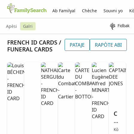
Ab Familyal
Chèche
Souvni yo
Kò
Fidbak
Apèsi
Galri
FRENCH ID CARDS /
PATAJE
RAPÒTE ABI
FUNERAL CARDS
C
A
PT
Kò