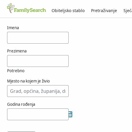
Obiteljsko stablo
Pretraživanje
Sjeć
Rezultati za osobu vreeksz
Imena
Prezimena
Potrebno
Mjesto na kojem je živio
Godina rođenja