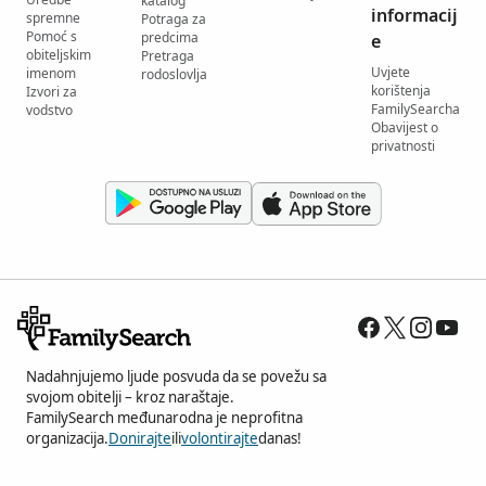
katalog
informacij
spremne
Potraga za
Pomoć s
predcima
e
obiteljskim
Pretraga
Uvjete
imenom
rodoslovlja
korištenja
Izvori za
FamilySearcha
vodstvo
Obavijest o
privatnosti
Nadahnjujemo ljude posvuda da se povežu sa
svojom obitelji – kroz naraštaje.
FamilySearch međunarodna je neprofitna
organizacija.
Donirajte
ili
volontirajte
danas!