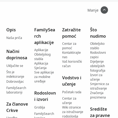
Manje
Opis
FamilySea
Zatražite
Što
rch
pomoć
nudimo
Naša priča
aplikacije
Centar za
Obiteljsko
pomoć
stablo
Aplikacije
Načini
Kontaktirajte
Rodoslovni
Obiteljskog
doprinosa
nas
zapisi
stabla
Vaš korisnički
Dijeljenje
Aplikacija
Uključite se
račun
obiteljskih
Sjećanja
fotografija
Što je
Sve aplikacije
Izvori za
indeksiranje
za mobilne
Vodstvo i
učenje
uređaje
Dobrovoljac
učenje
Smjernice za
FamilySearch
istraživanje
Početak rada
laboratoriji
Rodoslovn
Značenja
prezimena
Centar za
i izvori
učenje
Za članove
Groblja
Wiki stranice
Središte
Crkve
za istraživanje
FamilySearch
za pravne
rodoslovlja
Uredbe