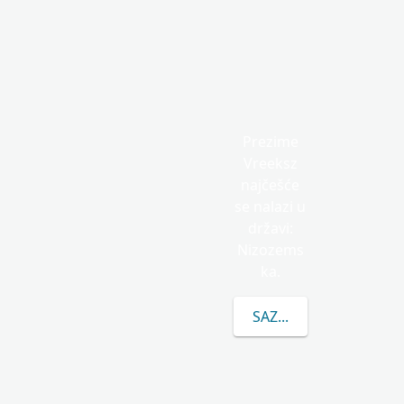
Prezime
Vreeksz
najčešće
se nalazi u
državi:
Nizozems
ka.
SAZNAJTE VIŠE O PRE