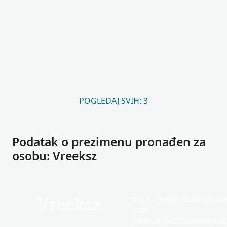
POGLEDAJ SVIH: 3
Podatak o prezimenu pronađen za
osobu: Vreeksz
https://edge.fscdn.org/as
Vreeksz
icon-
medium.58305dded85682