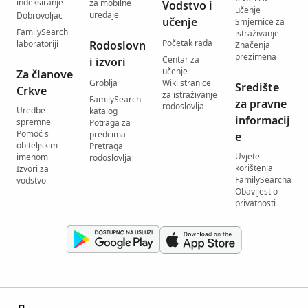
indeksiranje
za mobilne
Vodstvo i
učenje
uređaje
Dobrovoljac
učenje
Smjernice za
FamilySearch
istraživanje
Početak rada
laboratoriji
Rodoslovn
Značenja
prezimena
Centar za
i izvori
učenje
Za članove
Groblja
Wiki stranice
Središte
Crkve
za istraživanje
FamilySearch
za pravne
rodoslovlja
Uredbe
katalog
informacij
spremne
Potraga za
Pomoć s
predcima
e
obiteljskim
Pretraga
Uvjete
imenom
rodoslovlja
korištenja
Izvori za
FamilySearcha
vodstvo
Obavijest o
privatnosti