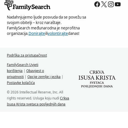
Nadahnjujemo ljude posvuda da se povežu sa
svojom obitelji – kroz naraštaje.
FamilySearch međunarodna je neprofitna
organizacija.
Donirajte
ili
volontirajte
danas!
Podrška za pristupačnost
FamilySearch Uvjeti
korištenja
|
Obavijest o
privatnosti
|
Opcije zemlje i jezika
|
Postavke kolačića
© 2026 Intellectual Reserve, Inc. All
rights reserved. Usluga koju nudi
Crkva
Isusa Krista svetaca posljednjih dana