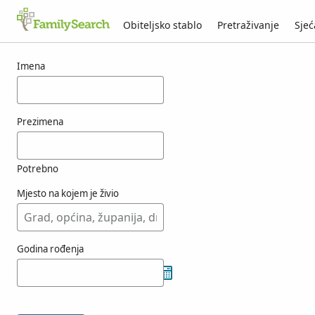
Obiteljsko stablo
Pretraživanje
Sjeć
Rezultati za osobu tamisier
Imena
Prezimena
Potrebno
Mjesto na kojem je živio
Godina rođenja