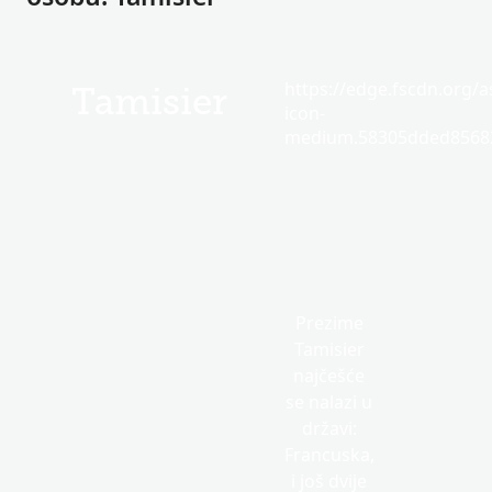
https://edge.fscdn.org/as
Tamisier
icon-
medium.58305dded85682
Prezime
Tamisier
najčešće
se nalazi u
državi:
Francuska,
i još dvije