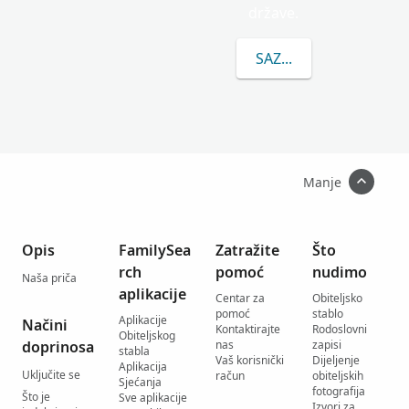
države.
SAZNAJTE VIŠE O PRE
Manje
Opis
FamilySea
Zatražite
Što
rch
pomoć
nudimo
Naša priča
aplikacije
Centar za
Obiteljsko
pomoć
stablo
Aplikacije
Načini
Kontaktirajte
Rodoslovni
Obiteljskog
doprinosa
nas
zapisi
stabla
Vaš korisnički
Dijeljenje
Aplikacija
Uključite se
račun
obiteljskih
Sjećanja
fotografija
Što je
Sve aplikacije
Izvori za