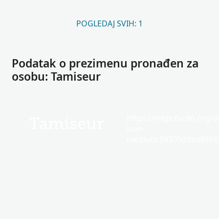
POGLEDAJ SVIH: 1
Podatak o prezimenu pronađen za
osobu: Tamiseur
https://edge.fscdn.org/as
Tamiseur
icon-
medium.58305dded85682