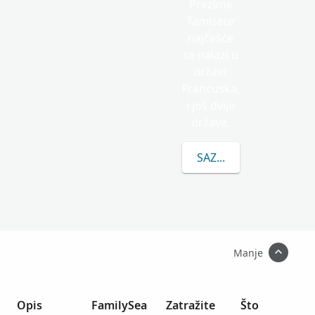
Prezime
Tamiseur
najčešće
se nalazi u
državi:
Francuska,
i još dvije
države.
SAZNAJTE VIŠE O PRE
Manje
Opis
FamilySea
Zatražite
Što