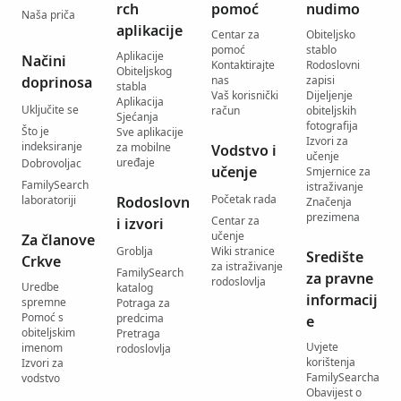
rch
pomoć
nudimo
Naša priča
aplikacije
Centar za
Obiteljsko
pomoć
stablo
Aplikacije
Načini
Kontaktirajte
Rodoslovni
Obiteljskog
doprinosa
nas
zapisi
stabla
Vaš korisnički
Dijeljenje
Aplikacija
Uključite se
račun
obiteljskih
Sjećanja
fotografija
Što je
Sve aplikacije
Izvori za
indeksiranje
za mobilne
Vodstvo i
učenje
uređaje
Dobrovoljac
učenje
Smjernice za
FamilySearch
istraživanje
Početak rada
laboratoriji
Rodoslovn
Značenja
prezimena
Centar za
i izvori
učenje
Za članove
Groblja
Wiki stranice
Središte
Crkve
za istraživanje
FamilySearch
za pravne
rodoslovlja
Uredbe
katalog
informacij
spremne
Potraga za
Pomoć s
predcima
e
obiteljskim
Pretraga
Uvjete
imenom
rodoslovlja
korištenja
Izvori za
FamilySearcha
vodstvo
Obavijest o