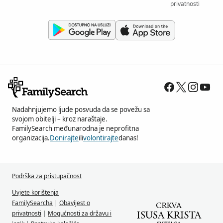
privatnosti
Nadahnjujemo ljude posvuda da se povežu sa
svojom obitelji – kroz naraštaje.
FamilySearch međunarodna je neprofitna
organizacija.
Donirajte
ili
volontirajte
danas!
Podrška za pristupačnost
Uvjete korištenja
FamilySearcha
|
Obavijest o
privatnosti
|
Mogućnosti za državu i