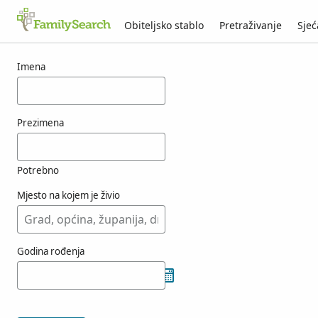
Obiteljsko stablo
Pretraživanje
Sjeć
Rezultati za osobu tamiseur
Imena
Prezimena
Potrebno
Mjesto na kojem je živio
Godina rođenja