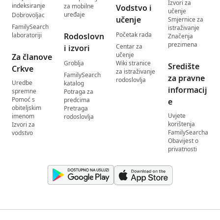
Izvori za
indeksiranje
za mobilne
Vodstvo i
učenje
uređaje
Dobrovoljac
učenje
Smjernice za
FamilySearch
istraživanje
Početak rada
laboratoriji
Rodoslovn
Značenja
prezimena
Centar za
i izvori
učenje
Za članove
Groblja
Wiki stranice
Središte
Crkve
za istraživanje
FamilySearch
za pravne
rodoslovlja
Uredbe
katalog
informacij
spremne
Potraga za
Pomoć s
predcima
e
obiteljskim
Pretraga
Uvjete
imenom
rodoslovlja
korištenja
Izvori za
FamilySearcha
vodstvo
Obavijest o
privatnosti