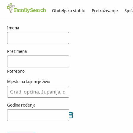
Obiteljsko stablo
Pretraživanje
Sjeć
Rezultati za osobu taminelli
Imena
Prezimena
Potrebno
Mjesto na kojem je živio
Godina rođenja