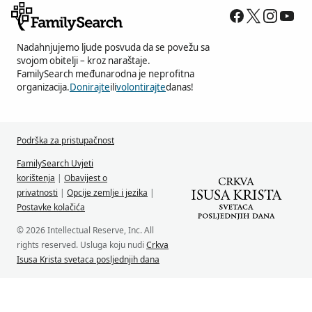
Nadahnjujemo ljude posvuda da se povežu sa
svojom obitelji – kroz naraštaje.
FamilySearch međunarodna je neprofitna
organizacija.
Donirajte
ili
volontirajte
danas!
Podrška za pristupačnost
FamilySearch Uvjeti
korištenja
|
Obavijest o
privatnosti
|
Opcije zemlje i jezika
|
Postavke kolačića
© 2026 Intellectual Reserve, Inc. All
rights reserved. Usluga koju nudi
Crkva
Isusa Krista svetaca posljednjih dana