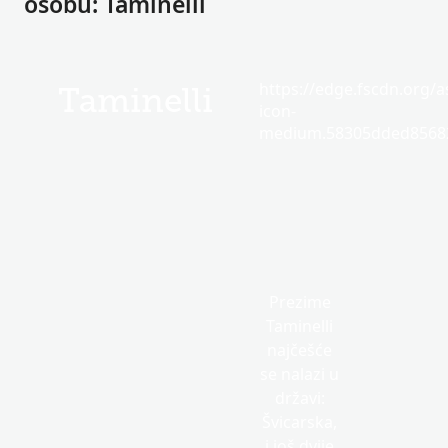
osobu: Taminelli
https://edge.fscdn.org/as
Taminelli
icon-
medium.58305dded85682
Prezime
Taminelli
najčešće
se nalazi u
državi:
Švicarska,
i još dvije