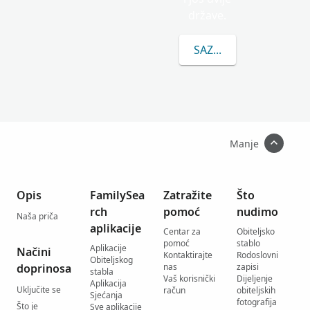
države.
SAZNAJTE VIŠE O PRE
Manje
Opis
FamilySea
Zatražite
Što
rch
pomoć
nudimo
Naša priča
aplikacije
Centar za
Obiteljsko
pomoć
stablo
Aplikacije
Načini
Kontaktirajte
Rodoslovni
Obiteljskog
doprinosa
nas
zapisi
stabla
Vaš korisnički
Dijeljenje
Aplikacija
Uključite se
račun
obiteljskih
Sjećanja
fotografija
Što je
Sve aplikacije