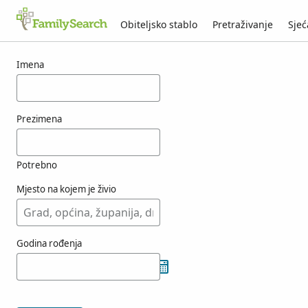
Obiteljsko stablo
Pretraživanje
Sjeć
Rezultati za osobu tamicza
Imena
Prezimena
Potrebno
Mjesto na kojem je živio
Godina rođenja