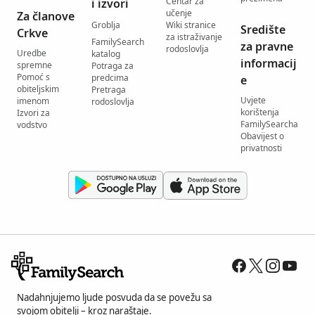
Centar za
i izvori
učenje
Za članove
Groblja
Wiki stranice
Središte
Crkve
za istraživanje
FamilySearch
za pravne
rodoslovlja
Uredbe
katalog
informacij
spremne
Potraga za
Pomoć s
predcima
e
obiteljskim
Pretraga
Uvjete
imenom
rodoslovlja
korištenja
Izvori za
FamilySearcha
vodstvo
Obavijest o
privatnosti
Nadahnjujemo ljude posvuda da se povežu sa
svojom obitelji – kroz naraštaje.