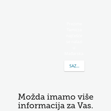
Prezime
Tamicza
najčešće
se nalazi
u:
Mađarska.
SAZNAJTE VIŠE O PRE
Možda imamo više
informacija za Vas.