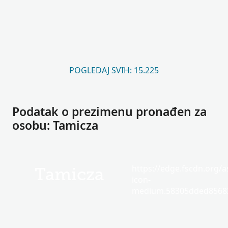
POGLEDAJ SVIH: 15.225
Podatak o prezimenu pronađen za
osobu: Tamicza
https://edge.fscdn.org/as
Tamicza
icon-
medium.58305dded85682