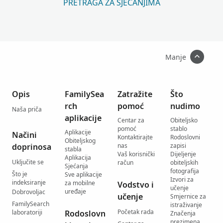
PRETRAGA ZA SJEĆANJIMA
Manje
Opis
FamilySea
Zatražite
Što
rch
pomoć
nudimo
Naša priča
aplikacije
Centar za
Obiteljsko
pomoć
stablo
Aplikacije
Načini
Kontaktirajte
Rodoslovni
Obiteljskog
doprinosa
nas
zapisi
stabla
Vaš korisnički
Dijeljenje
Aplikacija
Uključite se
račun
obiteljskih
Sjećanja
fotografija
Što je
Sve aplikacije
Izvori za
indeksiranje
za mobilne
Vodstvo i
učenje
uređaje
Dobrovoljac
učenje
Smjernice za
FamilySearch
istraživanje
Početak rada
laboratoriji
Rodoslovn
Značenja
prezimena