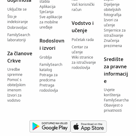
doprinosa
stabla
Vaš korisnički
Dijeljenje
Aplikacija
Uključite se
račun
obiteljskih
Sjećanja
fotografija
Što je
Sve aplikacije
Izvori za
indeksiranje
za mobilne
Vodstvo i
učenje
uređaje
Dobrovoljac
učenje
Smjernice za
FamilySearch
istraživanje
Početak rada
laboratoriji
Rodoslovn
Značenja
prezimena
Centar za
i izvori
učenje
Za članove
Groblja
Wiki stranice
Središte
Crkve
za istraživanje
FamilySearch
za pravne
rodoslovlja
Uredbe
katalog
informacij
spremne
Potraga za
Pomoć s
predcima
e
obiteljskim
Pretraga
Uvjete
imenom
rodoslovlja
korištenja
Izvori za
FamilySearcha
vodstvo
Obavijest o
privatnosti