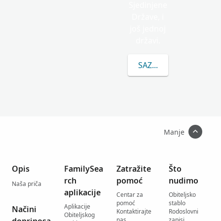
Sjedinjene
Države, i
još jednoj
državi.
SAZNAJTE VIŠE O PR
Manje
Opis
FamilySea
Zatražite
Što
rch
pomoć
nudimo
Naša priča
aplikacije
Centar za
Obiteljsko
pomoć
stablo
Aplikacije
Načini
Kontaktirajte
Rodoslovni
Obiteljskog
nas
zapisi