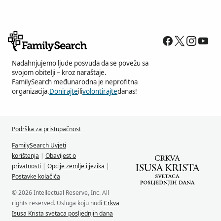
Nadahnjujemo ljude posvuda da se povežu sa
svojom obitelji – kroz naraštaje.
FamilySearch međunarodna je neprofitna
organizacija.
Donirajte
ili
volontirajte
danas!
Podrška za pristupačnost
FamilySearch Uvjeti
korištenja
|
Obavijest o
privatnosti
|
Opcije zemlje i jezika
|
Postavke kolačića
© 2026 Intellectual Reserve, Inc. All
rights reserved. Usluga koju nudi
Crkva
Isusa Krista svetaca posljednjih dana