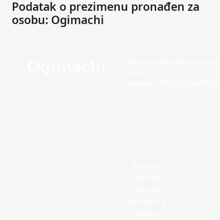
Podatak o prezimenu pronađen za
osobu: Ogimachi
https://edge.fscdn.org/as
Ogimachi
icon-
medium.58305dded85682
Prezime
Ogimachi
najčešće
se nalazi u
državi: