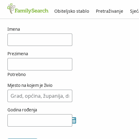
Obiteljsko stablo
Pretraživanje
Sjeć
Rezultati za osobu ogimachi
Imena
Prezimena
Potrebno
Mjesto na kojem je živio
Godina rođenja