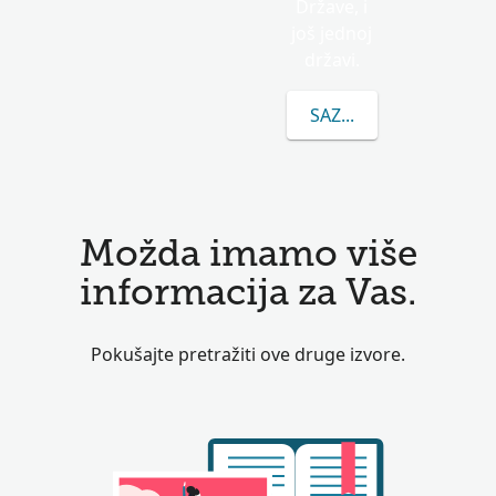
Države, i
još jednoj
državi.
SAZNAJTE VIŠE O PR
Možda imamo više
informacija za Vas.
Pokušajte pretražiti ove druge izvore.