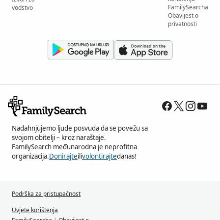
FamilySearcha
vodstvo
Obavijest o
privatnosti
Nadahnjujemo ljude posvuda da se povežu sa
svojom obitelji – kroz naraštaje.
FamilySearch međunarodna je neprofitna
organizacija.
Donirajte
ili
volontirajte
danas!
Podrška za pristupačnost
Uvjete korištenja