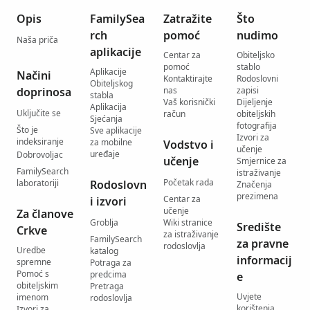
Opis
FamilySea
Zatražite
Što
rch
pomoć
nudimo
Naša priča
aplikacije
Centar za
Obiteljsko
pomoć
stablo
Aplikacije
Načini
Kontaktirajte
Rodoslovni
Obiteljskog
doprinosa
nas
zapisi
stabla
Vaš korisnički
Dijeljenje
Aplikacija
Uključite se
račun
obiteljskih
Sjećanja
fotografija
Što je
Sve aplikacije
Izvori za
indeksiranje
za mobilne
Vodstvo i
učenje
uređaje
Dobrovoljac
učenje
Smjernice za
FamilySearch
istraživanje
Početak rada
laboratoriji
Rodoslovn
Značenja
prezimena
Centar za
i izvori
učenje
Za članove
Groblja
Wiki stranice
Središte
Crkve
za istraživanje
FamilySearch
za pravne
rodoslovlja
Uredbe
katalog
informacij
spremne
Potraga za
Pomoć s
predcima
e
obiteljskim
Pretraga
Uvjete
imenom
rodoslovlja
korištenja
Izvori za