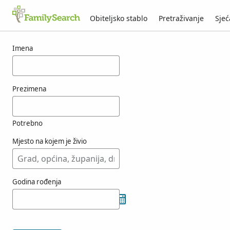
Obiteljsko stablo
Pretraživanje
Sjeć
Rezultati za osobu nashford
Imena
Prezimena
Potrebno
Mjesto na kojem je živio
Godina rođenja