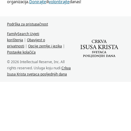
organizacija.
Donirajte
ili
volontirajte
danas!
Podrška za pristupačnost
FamilySearch Uvjeti
korištenja
|
Obavijest o
privatnosti
|
Opcije zemlje i jezika
|
Postavke kolačića
© 2026 Intellectual Reserve, Inc. All
rights reserved. Usluga koju nudi
Crkva
Isusa Krista svetaca posljednjih dana