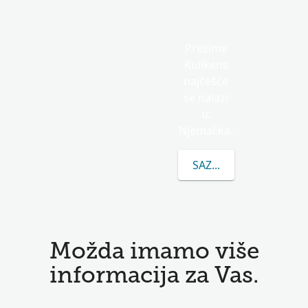
Prezime
Kuilkens
najčešće
se nalazi
u:
Njemačka.
SAZNAJTE VIŠE O PRE
Možda imamo više
informacija za Vas.