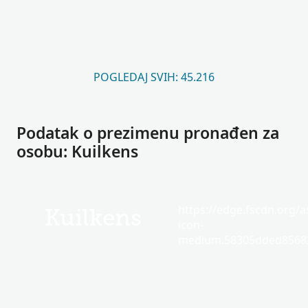
POGLEDAJ SVIH: 45.216
Podatak o prezimenu pronađen za
osobu: Kuilkens
https://edge.fscdn.org/as
Kuilkens
icon-
medium.58305dded85682