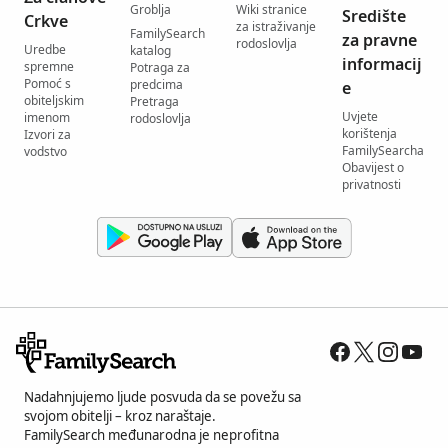
Groblja
Wiki stranice
Središte
Crkve
za istraživanje
FamilySearch
za pravne
rodoslovlja
Uredbe
katalog
informacij
spremne
Potraga za
Pomoć s
predcima
e
obiteljskim
Pretraga
Uvjete
imenom
rodoslovlja
korištenja
Izvori za
FamilySearcha
vodstvo
Obavijest o
privatnosti
Nadahnjujemo ljude posvuda da se povežu sa
svojom obitelji – kroz naraštaje.
FamilySearch međunarodna je neprofitna