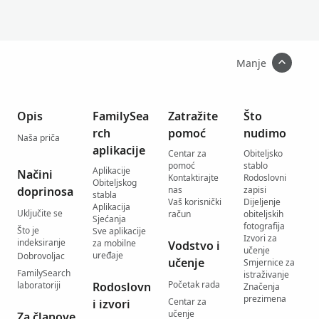
Manje
Opis
FamilySea
Zatražite
Što
rch
pomoć
nudimo
Naša priča
aplikacije
Centar za
Obiteljsko
pomoć
stablo
Aplikacije
Načini
Kontaktirajte
Rodoslovni
Obiteljskog
doprinosa
nas
zapisi
stabla
Vaš korisnički
Dijeljenje
Aplikacija
Uključite se
račun
obiteljskih
Sjećanja
fotografija
Što je
Sve aplikacije
Izvori za
indeksiranje
za mobilne
Vodstvo i
učenje
uređaje
Dobrovoljac
učenje
Smjernice za
FamilySearch
istraživanje
Početak rada
laboratoriji
Rodoslovn
Značenja
prezimena
Centar za
i izvori
učenje
Za članove