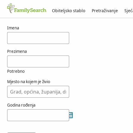
Obiteljsko stablo
Pretraživanje
Sjeć
Rezultati za osobu kuilkens
Imena
Prezimena
Potrebno
Mjesto na kojem je živio
Godina rođenja