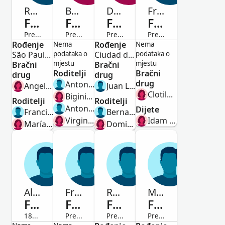
Ramon
Bernardino
Dominga Catalina
Francisco
Filpo
Filpo
Filpo
Filpo
Preminuo/la
Preminuo/la
Preminuo/la
Preminuo/la
Rođenje
Muško
Žensko
Rođenje
Žensko
Muško
Nema
Nema
São Paulo, São Paulo, Brasil
podataka o
Ciudad de Buenos Aires, Argentina
podataka o
mjestu
mjestu
Bračni
Bračni
Roditelji
Bračni
drug
drug
drug
Antonio Ferpo
Angela Conte
Juan Lapirat
Clotilde Costa
Biginia Beltran
Roditelji
Roditelji
Antonio Firppo
Dijete
Francisco Filpo Moyano
Bernardo Filpo
Virginia Beltrami
Idam Margheritam Filpo
María del Pilar Beltrán Altea
Dominga Palmero
Alvaro Tomás
Francisco
Ramon
Manuel De Ovín
Filpo
Filpo
Filpo
Filpo
1871-Preminuo/la
Preminuo/la
Preminuo/la
Preminuo/la