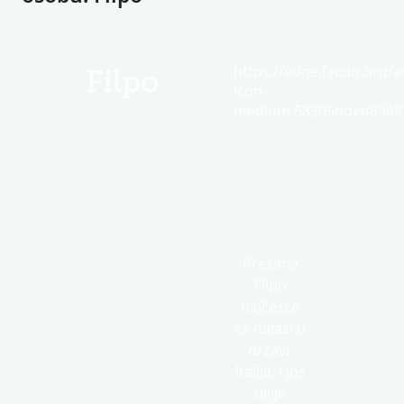
https://edge.fscdn.org/as
Filpo
icon-
medium.58305dded85682
Prezime
Filpo
najčešće
se nalazi u
državi:
Italija, i još
dvije