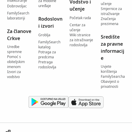
indeksiranje
za mobilne
Vodstvo i
učenje
uređaje
Dobrovoljac
učenje
Smjernice za
FamilySearch
istraživanje
Početak rada
laboratoriji
Rodoslovn
Značenja
prezimena
Centar za
i izvori
učenje
Za članove
Groblja
Wiki stranice
Središte
Crkve
za istraživanje
FamilySearch
za pravne
rodoslovlja
Uredbe
katalog
informacij
spremne
Potraga za
Pomoć s
predcima
e
obiteljskim
Pretraga
Uvjete
imenom
rodoslovlja
korištenja
Izvori za
FamilySearcha
vodstvo
Obavijest o
privatnosti