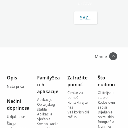
države.
SAZNAJTE VIŠE O PRE
Manje
Opis
FamilySea
Zatražite
Što
rch
pomoć
nudimo
Naša priča
aplikacije
Centar za
Obiteljsko
pomoć
stablo
Aplikacije
Načini
Kontaktirajte
Rodoslovni
Obiteljskog
doprinosa
nas
zapisi
stabla
Vaš korisnički
Dijeljenje
Aplikacija
Uključite se
račun
obiteljskih
Sjećanja
fotografija
Što je
Sve aplikacije
Izvori za