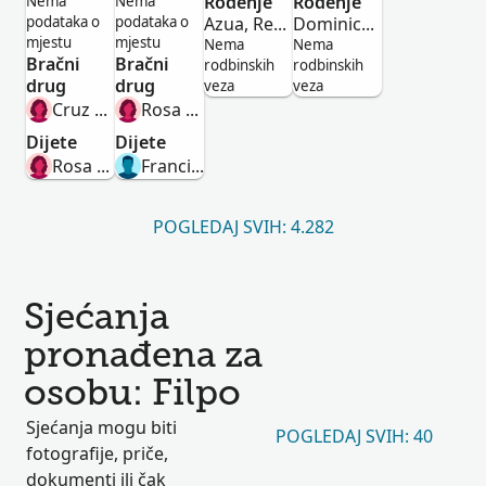
Muško
Muško
Rođenje
Muško
Rođenje
Muško
Nema
Nema
podataka o
podataka o
Azua, República Dominicana
Dominican Republic
mjestu
mjestu
Nema
Nema
Bračni
Bračni
rodbinskih
rodbinskih
drug
drug
veza
veza
Cruz Altagracia Mendoza Agesta
Rosa Escala
Dijete
Dijete
Rosa Silvera
Francisco Filpo
POGLEDAJ SVIH: 4.282
Sjećanja
pronađena za
osobu: Filpo
Sjećanja mogu biti
POGLEDAJ SVIH: 40
fotografije, priče,
dokumenti ili čak