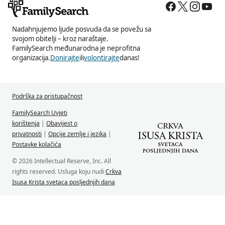
Nadahnjujemo ljude posvuda da se povežu sa
svojom obitelji – kroz naraštaje.
FamilySearch međunarodna je neprofitna
organizacija.
Donirajte
ili
volontirajte
danas!
Podrška za pristupačnost
FamilySearch Uvjeti
korištenja
|
Obavijest o
privatnosti
|
Opcije zemlje i jezika
|
Postavke kolačića
© 2026 Intellectual Reserve, Inc. All
rights reserved. Usluga koju nudi
Crkva
Isusa Krista svetaca posljednjih dana