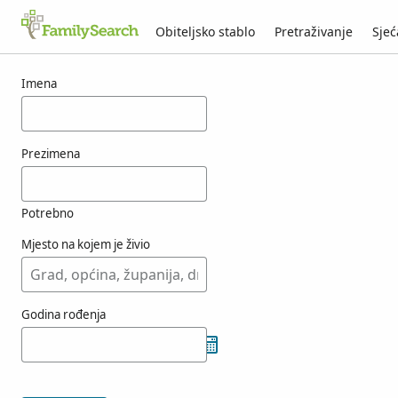
Obiteljsko stablo
Pretraživanje
Sjeć
Rezultati za osobu filpo
Imena
Prezimena
Potrebno
Mjesto na kojem je živio
Godina rođenja