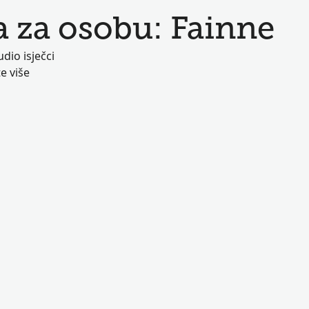
 za osobu: Fainne
dio isječci
te više