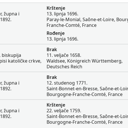
Krštenje
, župna i
13. lipnja 1696.
-1892.
Paray-le-Monial, Saône-et-Loire, Bou
Franche-Comté, France
Rođenje
13. lipnja 1696.
Brak
 biskupija
11. veljače 1658.
isi katoličke crkve,
Waldsee, Königreich Württemberg,
Deutsches Reich
Brak
, župna i
12. studenog 1771.
-1892.
Saint-Bonnet-en-Bresse, Saône-et-Loir
Bourgogne-Franche-Comté, France
Krštenje
, župna i
22. veljače 1759.
-1892.
Saint-Bonnet-en-Bresse, Saône-et-Loir
Bourgogne-Franche-Comté, France