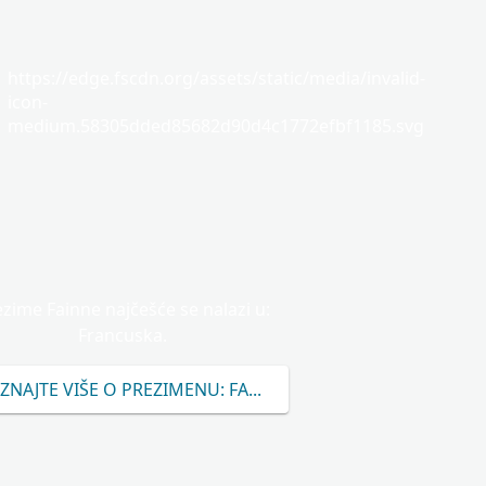
https://edge.fscdn.org/assets/static/media/invalid-
icon-
medium.58305dded85682d90d4c1772efbf1185.svg
zime Fainne najčešće se nalazi u:
Francuska.
ZNAJTE VIŠE O PREZIMENU: FAINNE