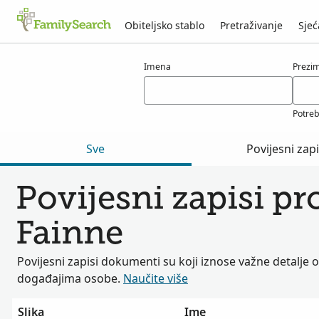
Obiteljsko stablo
Pretraživanje
Sjeć
Rezultati za osobu fainne
Imena
Prezi
Potre
Sve
Povijesni zapi
Povijesni zapisi p
Fainne
Povijesni zapisi dokumenti su koji iznose važne detalje 
događajima osobe.
Naučite više
Slika
Ime