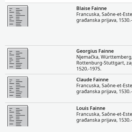
Više
Blaise Fainne
Francuska, Saône-et-Ester
građanska prijava, 1530.
Više
Georgius Fainne
Njemačka, Württemberg,
Rottenburg-Stuttgart, zap
1520.-1975.
Više
Claude Fainne
Francuska, Saône-et-Ester
građanska prijava, 1530.
Više
Louis Fainne
Francuska, Saône-et-Ester
građanska prijava, 1530.