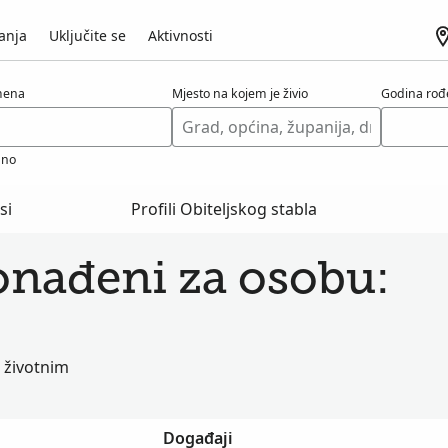
anja
Uključite se
Aktivnosti
mena
Mjesto na kojem je živio
Godina rođ
bno
si
Profili Obiteljskog stabla
ronađeni za osobu:
o životnim
Događaji