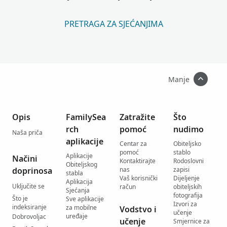
PRETRAGA ZA SJEĆANJIMA
Manje
Opis
FamilySea
Zatražite
Što
rch
pomoć
nudimo
Naša priča
aplikacije
Centar za
Obiteljsko
pomoć
stablo
Aplikacije
Načini
Kontaktirajte
Rodoslovni
Obiteljskog
doprinosa
nas
zapisi
stabla
Vaš korisnički
Dijeljenje
Aplikacija
Uključite se
račun
obiteljskih
Sjećanja
fotografija
Što je
Sve aplikacije
Izvori za
indeksiranje
za mobilne
Vodstvo i
učenje
uređaje
Dobrovoljac
učenje
Smjernice za