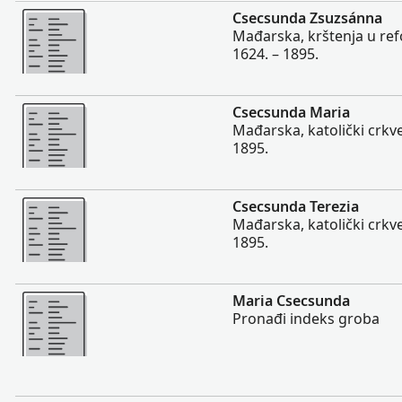
Više
Csecsunda Zsuzsánna
Mađarska, krštenja u refo
1624. – 1895.
Više
Csecsunda Maria
Mađarska, katolički crkve
1895.
Više
Csecsunda Terezia
Mađarska, katolički crkve
1895.
Više
Maria Csecsunda
Pronađi indeks groba