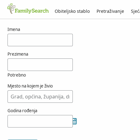
Obiteljsko stablo
Pretraživanje
Sjeć
Rezultati za osobu csecsunda
Imena
Prezimena
Potrebno
Mjesto na kojem je živio
Godina rođenja