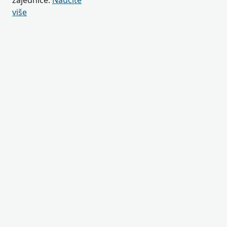
zajednice.
Naučite
više