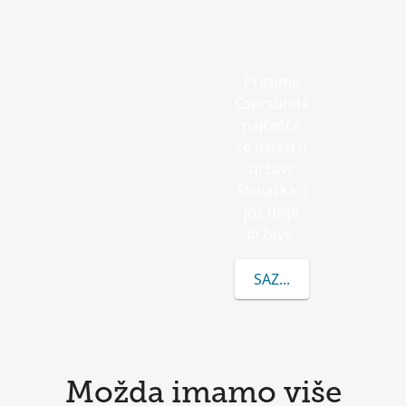
Prezime
Csecsunda
najčešće
se nalazi u
državi:
Slovačka, i
još dvije
države.
SAZNAJTE VIŠE O PR
Možda imamo više