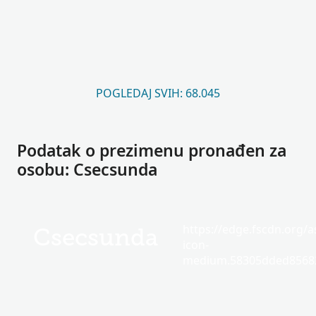
POGLEDAJ SVIH: 68.045
Podatak o prezimenu pronađen za
osobu: Csecsunda
https://edge.fscdn.org/as
Csecsunda
icon-
medium.58305dded85682