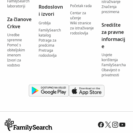
FamilySearch
istraživanje
Početak rada
laboratoriji
Rodoslovn
Značenja
prezimena
Centar za
i izvori
učenje
Za članove
Groblja
Wiki stranice
Središte
Crkve
za istraživanje
FamilySearch
za pravne
rodoslovlja
Uredbe
katalog
informacij
spremne
Potraga za
Pomoć s
predcima
e
obiteljskim
Pretraga
Uvjete
imenom
rodoslovlja
korištenja
Izvori za
FamilySearcha
vodstvo
Obavijest o
privatnosti