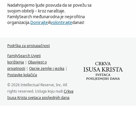
Nadahnjujemo ljude posvuda da se povežu sa
svojom obitelji – kroz naraštaje.
FamilySearch međunarodna je neprofitna
organizacija.
Donirajte
ili
volontirajte
danas!
Podrška za pristupačnost
FamilySearch Uvjeti
korištenja
|
Obavijest o
privatnosti
|
Opcije zemlje i jezika
|
Postavke kolačića
© 2026 Intellectual Reserve, Inc. All
rights reserved. Usluga koju nudi
Crkva
Isusa Krista svetaca posljednjih dana