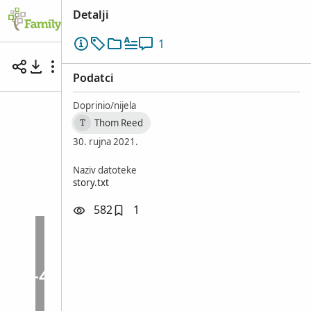
Detalji
1
Participating in a Multicultural Choir for Oct
Salt Lake City, Salt Lake, Utah, Sjedinjene Države • 29. ruj
Podatci
Doprinio/nijela
Thom Reed
T
30. rujna 2021.
Naziv datoteke
story.txt
582
1
+4