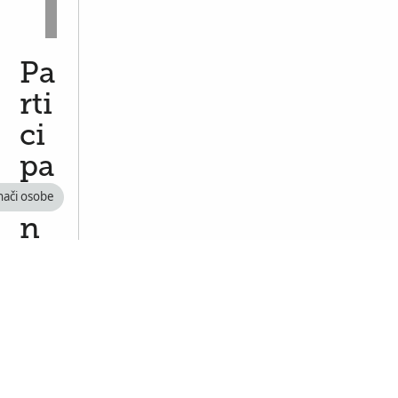
Pa
rti
ci
pa
ti
nači osobe
n
g
in
a
M
ul