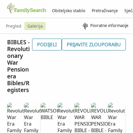
Obiteljsko stablo
Pretraživanje
Sjeć
Povratne informacije
Pregled
Galerija
BIBLES -
PODIJELI
PRIJAVITE ZLOUPORABU
Revoluti
onary
War
Pension
era
Bibles/R
egisters