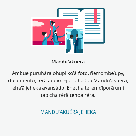
Mandu'akuéra
Ambue puruhára ohupi ko’ã foto, ñemombe’upy,
documento, térã audio. Ejuhu hag̃ua Mandu’akuéra,
eha’ã jeheka avansádo. Ehecha teremoĩporã umi
tapicha rérã tenda réra.
MANDU’AKUÉRA JEHEKA