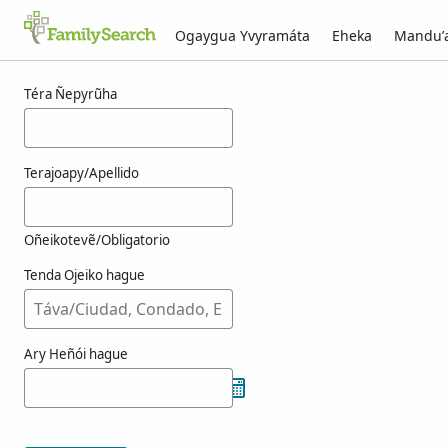
Ogaygua Yvyramáta
Eheka
Mandu’
Resultado-kuéra youshi-pe g̃uarã
Téra Ñepyrũha
Terajoapy/Apellido
Oñeikotevẽ/Obligatorio
Tenda Ojeiko hague
Ary Heñói hague