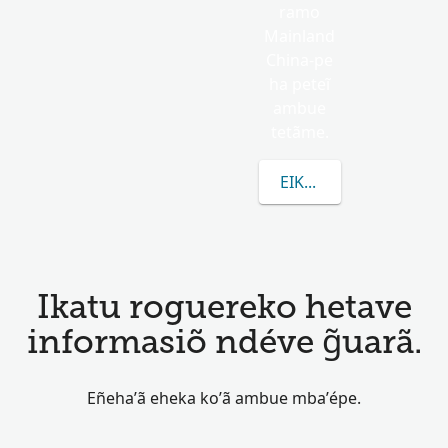
ramo
Mainland
China-pe
ha peteĩ
ambue
tetãme.
EIKUAAVE YOUSHI R
Ikatu roguereko hetave
informasiõ ndéve g̃uarã.
Eñeha’ã eheka ko’ã ambue mba’épe.