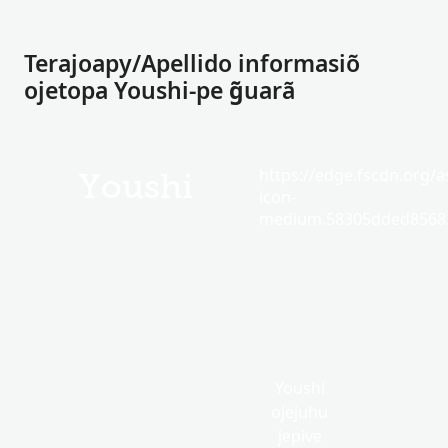
Terajoapy/Apellido informasiõ
ojetopa Youshi-pe g̃uarã
https://edge.fscdn.org/as
Youshi
icon-
medium.58305dded85682
Youshi
ojejuhu
jepive