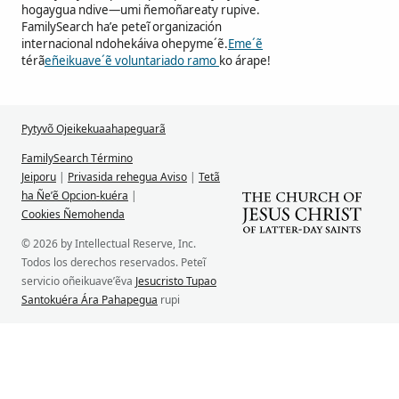
hogaygua ndive—umi ñemoñareaty rupive.
FamilySearch ha’e peteĩ organización
internacional ndohekáiva ohepyme´ẽ.
Eme´ẽ
térã
eñeikuave´ẽ voluntariado ramo
ko árape!
Pytyvõ Ojeikekuaahapeguarã
FamilySearch Término
Jeiporu
|
Privasida rehegua Aviso
|
Tetã
ha Ñe’ẽ Opcion-kuéra
|
Cookies Ñemohenda
© 2026 by Intellectual Reserve, Inc.
Todos los derechos reservados. Peteĩ
servicio oñeikuave’ẽva
Jesucristo Tupao
Santokuéra Ára Pahapegua
rupi