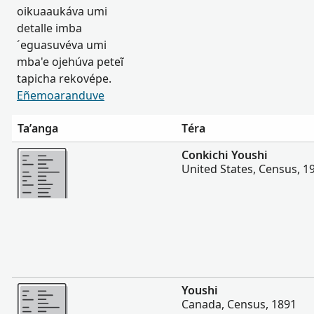
oikuaaukáva umi
detalle imba
´eguasuvéva umi
mba'e ojehúva peteĩ
tapicha rekovépe.
Eñemoaranduve
Ta’anga
Téra
Hetave
Conkichi Youshi
United States, Census, 1
Hetave
Youshi
Canada, Census, 1891