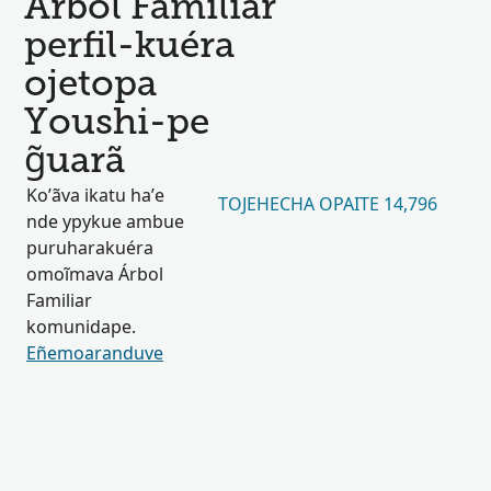
Arbol Familiar
perfil-kuéra
ojetopa
Youshi-pe
g̃uarã
Ko’ãva ikatu ha’e
TOJEHECHA OPAITE 14,796
nde ypykue ambue
puruharakuéra
omoĩmava Árbol
Familiar
komunidape.
Eñemoaranduve