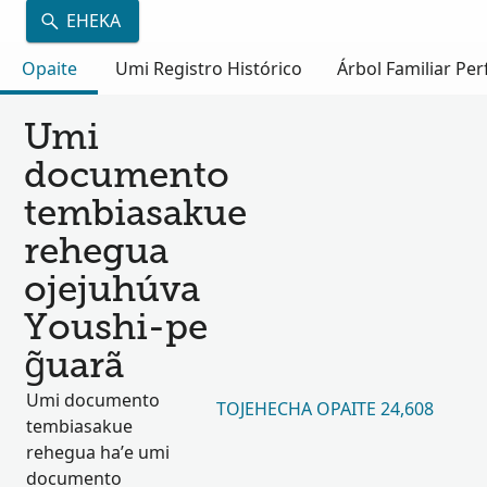
EHEKA
Opaite
Umi Registro Histórico
Árbol Familiar Per
Umi
documento
tembiasakue
rehegua
ojejuhúva
Youshi-pe
g̃uarã
Umi documento
TOJEHECHA OPAITE 24,608
tembiasakue
rehegua ha’e umi
documento