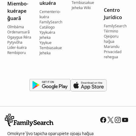
ukuéra
Tembiasakue
Miembo-
Jeheka Wiki
Centro
kuérape
Cementerio-
Jurídico
kuéra
g̃uarã
FamilySearch
FamilySearch
Oĩmbáma
Catálogo
Término
Ordenansarã
Ypykuéra
Ojeiporu
Ogaygua Réra
Jeheka
hag̃ua
Pytyvõha
Ypykue
Marandu
Lider-kuéra
Tembiasakue
Privacidad
Rembiporu
Jeheka
rehegua
Omokyre´ỹvo tapicha oparupiete ojoaju hag̃ua