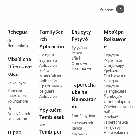
Pokãve
Rehegua
FamilySea
Ehupyty
Mba’épa
rch
Pytyvõ
Roikuave’
Ore
Ñemombe’u
Aplicación
ẽ
Pytyvõha
Renda
Ogaygua
Ogaygua
Eñe’ẽ
Mba’éicha
Yvyramáta
Yvyramáta
Orendive
Aplicación-
Umi Jehaipy
Oñemoĩve
Nde Cuenta
kuéra
Ypykuéra
kuaa
Mandu’akuéra
Tembiasakue
Aplicación
rehegua
Reike Ipype
Taperecha
Opaite Móvil-
Ogaygua
Mba’épa
pe g̃uarã
uka ha
Ta’angakuéra
Indexación
Aplicación
Ñemboja’o
Ñemoaran
Voluntario/a
Umi Tembiporu
du
Oñeñemoarandu
Umi
Ypykuéra
hag̃ua
FamilySearch
Emoñepyrũvo
Tembiasak
Jehekarã
Laboratorio
Taperechauka
Ñemoarandu
ue
Terajoapy
Renda
Tembipor
Tupao
He’isevakuéra
Ypykuéra