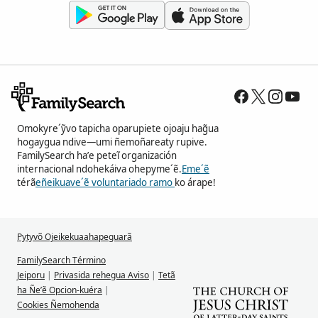
Omokyre´ỹvo tapicha oparupiete ojoaju hag̃ua
hogaygua ndive—umi ñemoñareaty rupive.
FamilySearch ha’e peteĩ organización
internacional ndohekáiva ohepyme´ẽ.
Eme´ẽ
térã
eñeikuave´ẽ voluntariado ramo
ko árape!
Pytyvõ Ojeikekuaahapeguarã
FamilySearch Término
Jeiporu
|
Privasida rehegua Aviso
|
Tetã
ha Ñe’ẽ Opcion-kuéra
|
Cookies Ñemohenda