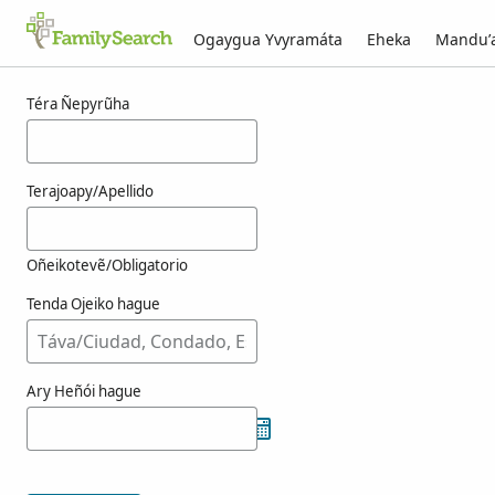
Ogaygua Yvyramáta
Eheka
Mandu’
Resultado-kuéra vresits-pe g̃uarã
Téra Ñepyrũha
Terajoapy/Apellido
Oñeikotevẽ/Obligatorio
Tenda Ojeiko hague
Ary Heñói hague