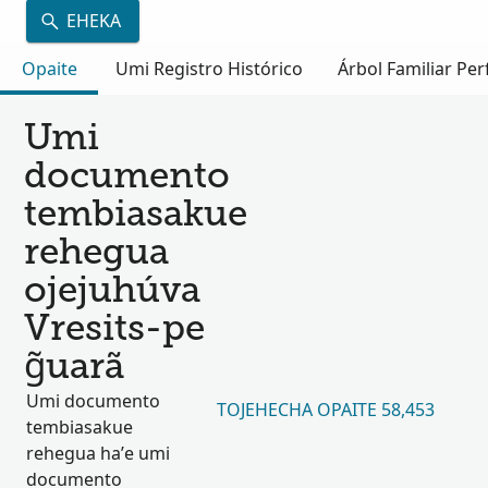
EHEKA
Opaite
Umi Registro Histórico
Árbol Familiar Per
Umi
documento
tembiasakue
rehegua
ojejuhúva
Vresits-pe
g̃uarã
Umi documento
TOJEHECHA OPAITE 58,453
tembiasakue
rehegua ha’e umi
documento