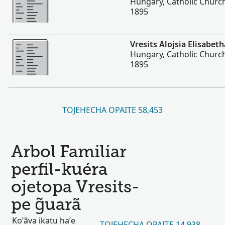
Hungary, Catholic Churc
1895
Hetave
Vresits Alojsia Elisabeth
Hungary, Catholic Churc
1895
TOJEHECHA OPAITE 58,453
Arbol Familiar
perfil-kuéra
ojetopa Vresits-
pe g̃uarã
Ko’ãva ikatu ha’e
TOJEHECHA OPAITE 14,938