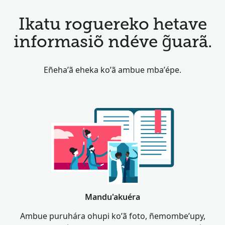
Ikatu roguereko hetave
informasiõ ndéve g̃uarã.
Eñeha’ã eheka ko’ã ambue mba’épe.
Mandu'akuéra
Ambue puruhára ohupi ko’ã foto, ñemombe’upy,