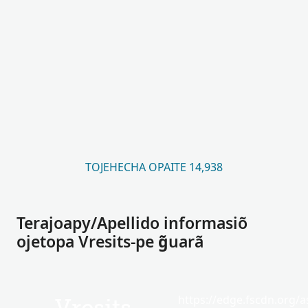
TOJEHECHA OPAITE 14,938
Terajoapy/Apellido informasiõ
ojetopa Vresits-pe g̃uarã
https://edge.fscdn.org/as