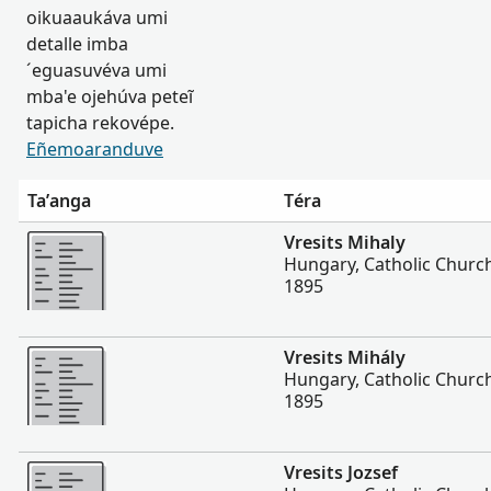
oikuaaukáva umi
detalle imba
´eguasuvéva umi
mba'e ojehúva peteĩ
tapicha rekovépe.
Eñemoaranduve
Ta’anga
Téra
Hetave
Vresits Mihaly
Hungary, Catholic Churc
1895
Hetave
Vresits Mihály
Hungary, Catholic Churc
1895
Hetave
Vresits Jozsef