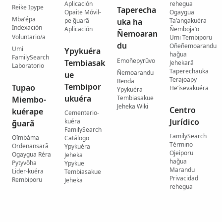
Aplicación
rehegua
Reike Ipype
Taperecha
Opaite Móvil-
Ogaygua
Mba’épa
pe g̃uarã
uka ha
Ta’angakuéra
Indexación
Aplicación
Ñemboja’o
Ñemoaran
Voluntario/a
Umi Tembiporu
du
Oñeñemoarandu
Umi
Ypykuéra
hag̃ua
FamilySearch
Emoñepyrũvo
Tembiasak
Jehekarã
Laboratorio
Taperechauka
Ñemoarandu
ue
Terajoapy
Renda
Tembipor
Tupao
He’isevakuéra
Ypykuéra
ukuéra
Tembiasakue
Miembo-
Jeheka Wiki
Centro
kuérape
Cementerio-
Jurídico
kuéra
g̃uarã
FamilySearch
FamilySearch
Oĩmbáma
Catálogo
Término
Ordenansarã
Ypykuéra
Ojeiporu
Ogaygua Réra
Jeheka
hag̃ua
Pytyvõha
Ypykue
Marandu
Lider-kuéra
Tembiasakue
Privacidad
Rembiporu
Jeheka
rehegua