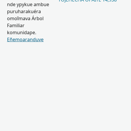
nde ypykue ambue
puruharakuéra
omoĩmava Árbol
Familiar
komunidape.
Eñemoaranduve