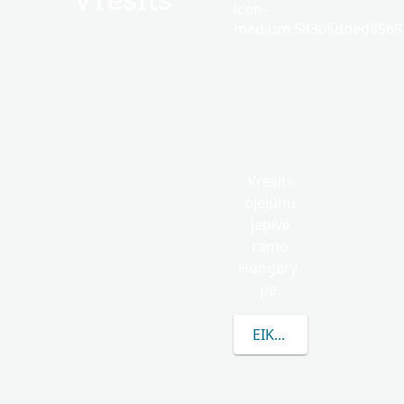
Vresits
icon-
medium.58305dded85682
Vresits
ojejuhu
jepive
ramo
Hungary-
pe.
EIKUAAVE VRESITS R