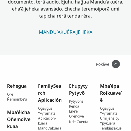
documento, térã audio. Ejuhu hag̃ua Mandu’akuéra,
eha’ã jeheka avansádo. Ehecha teremoĩporã umi
tapicha rérã tenda réra.
MANDU’AKUÉRA JEHEKA
Pokãve
Rehegua
FamilySea
Ehupyty
Mba’épa
rch
Pytyvõ
Roikuave’
Ore
Ñemombe’u
Aplicación
ẽ
Pytyvõha
Renda
Ogaygua
Ogaygua
Eñe’ẽ
Mba’éicha
Yvyramáta
Yvyramáta
Orendive
Aplicación-
Umi Jehaipy
Oñemoĩve
Nde Cuenta
kuéra
Ypykuéra
kuaa
Mandu’akuéra
Tembiasakue