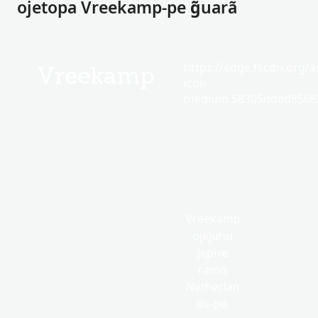
ojetopa Vreekamp-pe g̃uarã
https://edge.fscdn.org/as
Vreekamp
icon-
medium.58305dded85682
Vreekamp
ojejuhu
jepive
ramo
Netherlan
ds-pe.