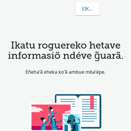
EIKUAAVE VREEKAMP
Ikatu roguereko hetave
informasiõ ndéve g̃uarã.
Eñeha’ã eheka ko’ã ambue mba’épe.