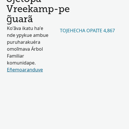
Vreekamp-pe
g̃uarã
Ko’ãva ikatu ha’e
TOJEHECHA OPAITE 4,867
nde ypykue ambue
puruharakuéra
omoĩmava Árbol
Familiar
komunidape.
Eñemoaranduve