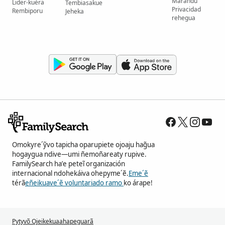
Marandu
Lider-kuéra
Tembiasakue
Privacidad
Rembiporu
Jeheka
rehegua
Omokyre´ỹvo tapicha oparupiete ojoaju hag̃ua
hogaygua ndive—umi ñemoñareaty rupive.
FamilySearch ha’e peteĩ organización
internacional ndohekáiva ohepyme´ẽ.
Eme´ẽ
térã
eñeikuave´ẽ voluntariado ramo
ko árape!
Pytyvõ Ojeikekuaahapeguarã