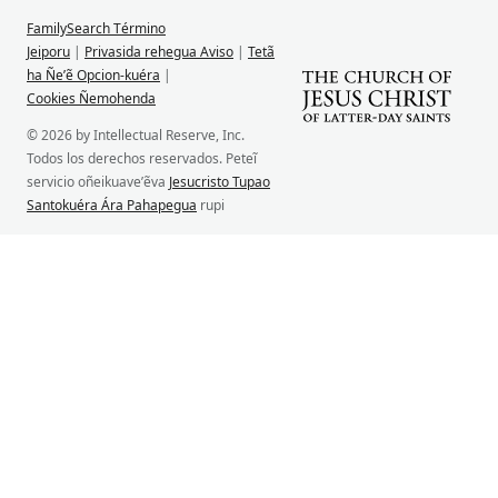
FamilySearch Término
Jeiporu
|
Privasida rehegua Aviso
|
Tetã
ha Ñe’ẽ Opcion-kuéra
|
Cookies Ñemohenda
© 2026 by Intellectual Reserve, Inc.
Todos los derechos reservados. Peteĩ
servicio oñeikuave’ẽva
Jesucristo Tupao
Santokuéra Ára Pahapegua
rupi