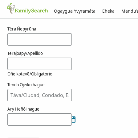
Ogaygua Yvyramáta
Eheka
Mandu’
Resultado-kuéra vreekamp-pe g̃uarã
Téra Ñepyrũha
Terajoapy/Apellido
Oñeikotevẽ/Obligatorio
Tenda Ojeiko hague
Ary Heñói hague