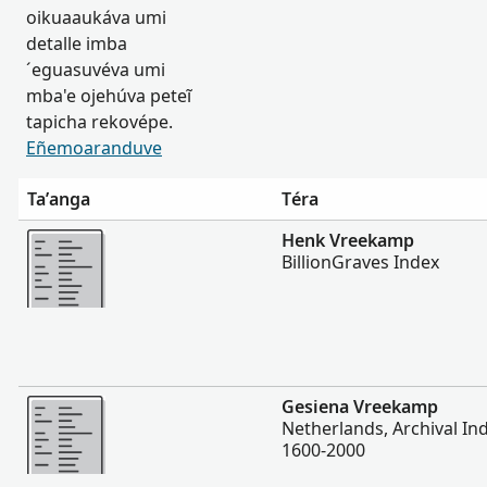
oikuaaukáva umi
detalle imba
´eguasuvéva umi
mba'e ojehúva peteĩ
tapicha rekovépe.
Eñemoaranduve
Ta’anga
Téra
Hetave
Henk Vreekamp
BillionGraves Index
Hetave
Gesiena Vreekamp
Netherlands, Archival Ind
1600-2000