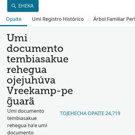
EHEKA
Opaite
Umi Registro Histórico
Árbol Familiar Per
Umi
documento
tembiasakue
rehegua
ojejuhúva
Vreekamp-pe
g̃uarã
Umi documento
TOJEHECHA OPAITE 24,719
tembiasakue
rehegua ha’e umi
documento