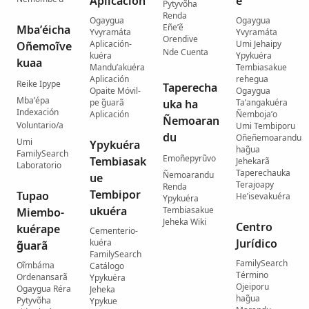
Aplicación
ẽ
Pytyvõha
Renda
Ogaygua
Ogaygua
Eñe’ẽ
Mba’éicha
Yvyramáta
Yvyramáta
Orendive
Aplicación-
Umi Jehaipy
Oñemoĩve
Nde Cuenta
kuéra
Ypykuéra
kuaa
Mandu’akuéra
Tembiasakue
Aplicación
rehegua
Reike Ipype
Taperecha
Opaite Móvil-
Ogaygua
Mba’épa
pe g̃uarã
uka ha
Ta’angakuéra
Indexación
Aplicación
Ñemboja’o
Ñemoaran
Voluntario/a
Umi Tembiporu
du
Oñeñemoarandu
Umi
Ypykuéra
hag̃ua
FamilySearch
Emoñepyrũvo
Tembiasak
Jehekarã
Laboratorio
Taperechauka
Ñemoarandu
ue
Terajoapy
Renda
Tembipor
Tupao
He’isevakuéra
Ypykuéra
ukuéra
Tembiasakue
Miembo-
Jeheka Wiki
Centro
kuérape
Cementerio-
Jurídico
kuéra
g̃uarã
FamilySearch
FamilySearch
Oĩmbáma
Catálogo
Término
Ordenansarã
Ypykuéra
Ojeiporu
Ogaygua Réra
Jeheka
hag̃ua
Pytyvõha
Ypykue