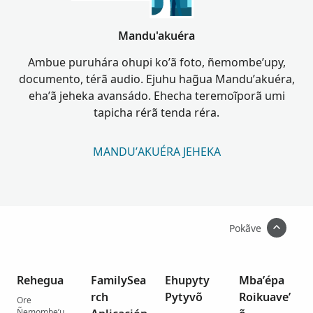
Mandu'akuéra
Ambue puruhára ohupi ko’ã foto, ñemombe’upy,
documento, térã audio. Ejuhu hag̃ua Mandu’akuéra,
eha’ã jeheka avansádo. Ehecha teremoĩporã umi
tapicha rérã tenda réra.
MANDU’AKUÉRA JEHEKA
Pokãve
Rehegua
FamilySea
Ehupyty
Mba’épa
rch
Pytyvõ
Roikuave’
Ore
Ñemombe’u