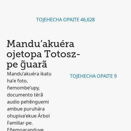
TOJEHECHA OPAITE 46,628
Mandu’akuéra
ojetopa Totosz-
pe g̃uarã
Mandu’akuéra ikatu
TOJEHECHA OPAITE 9
ha’e foto,
ñemombe’upy,
documento térã
audio pehẽnguemi
ambue puruhára
ohupiva’ekue Árbol
Familiar-pe.
Eñemoaranduve