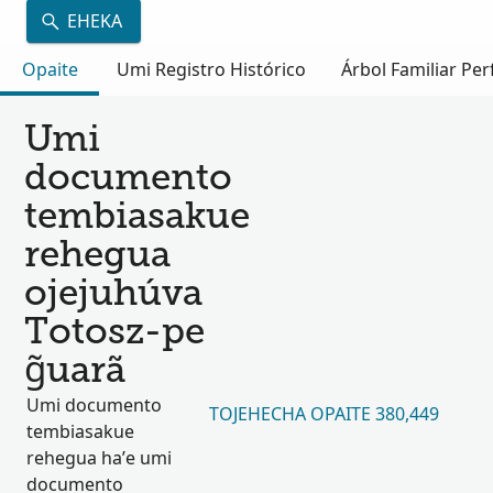
EHEKA
Opaite
Umi Registro Histórico
Árbol Familiar Per
Umi
documento
tembiasakue
rehegua
ojejuhúva
Totosz-pe
g̃uarã
Umi documento
TOJEHECHA OPAITE 380,449
tembiasakue
rehegua ha’e umi
documento