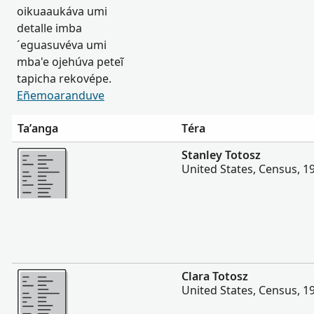
oikuaaukáva umi
detalle imba
´eguasuvéva umi
mba'e ojehúva peteĩ
tapicha rekovépe.
Eñemoaranduve
Ta’anga
Téra
Hetave
Stanley Totosz
United States, Census, 1
Hetave
Clara Totosz
United States, Census, 1