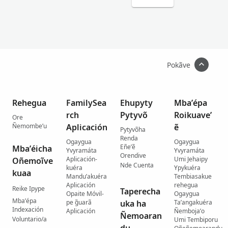
Pokãve
Rehegua
FamilySea
Ehupyty
Mba’épa
rch
Pytyvõ
Roikuave’
Ore
Ñemombe’u
Aplicación
ẽ
Pytyvõha
Renda
Ogaygua
Ogaygua
Eñe’ẽ
Mba’éicha
Yvyramáta
Yvyramáta
Orendive
Aplicación-
Umi Jehaipy
Oñemoĩve
Nde Cuenta
kuéra
Ypykuéra
kuaa
Mandu’akuéra
Tembiasakue
Aplicación
rehegua
Reike Ipype
Taperecha
Opaite Móvil-
Ogaygua
Mba’épa
pe g̃uarã
uka ha
Ta’angakuéra
Indexación
Aplicación
Ñemboja’o
Ñemoaran
Voluntario/a
Umi Tembiporu