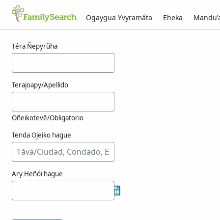
Ogaygua Yvyramáta
Eheka
Mandu’
Resultado-kuéra totosz-pe g̃uarã
Téra Ñepyrũha
Terajoapy/Apellido
Oñeikotevẽ/Obligatorio
Tenda Ojeiko hague
Ary Heñói hague