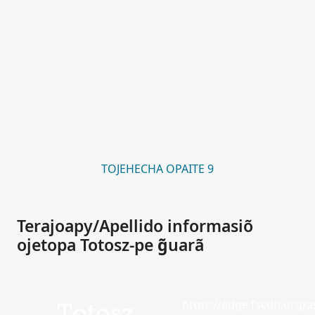
TOJEHECHA OPAITE 9
Terajoapy/Apellido informasiõ
ojetopa Totosz-pe g̃uarã
https://edge.fscdn.org/as
Totosz