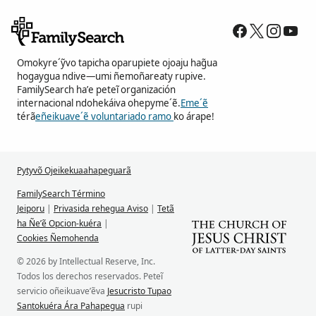
Omokyre´ỹvo tapicha oparupiete ojoaju hag̃ua
hogaygua ndive—umi ñemoñareaty rupive.
FamilySearch ha’e peteĩ organización
internacional ndohekáiva ohepyme´ẽ.
Eme´ẽ
térã
eñeikuave´ẽ voluntariado ramo
ko árape!
Pytyvõ Ojeikekuaahapeguarã
FamilySearch Término
Jeiporu
|
Privasida rehegua Aviso
|
Tetã
ha Ñe’ẽ Opcion-kuéra
|
Cookies Ñemohenda
© 2026 by Intellectual Reserve, Inc.
Todos los derechos reservados. Peteĩ
servicio oñeikuave’ẽva
Jesucristo Tupao
Santokuéra Ára Pahapegua
rupi