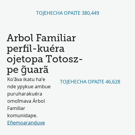
TOJEHECHA OPAITE 380,449
Arbol Familiar
perfil-kuéra
ojetopa Totosz-
pe g̃uarã
Ko’ãva ikatu ha’e
TOJEHECHA OPAITE 46,628
nde ypykue ambue
puruharakuéra
omoĩmava Árbol
Familiar
komunidape.
Eñemoaranduve