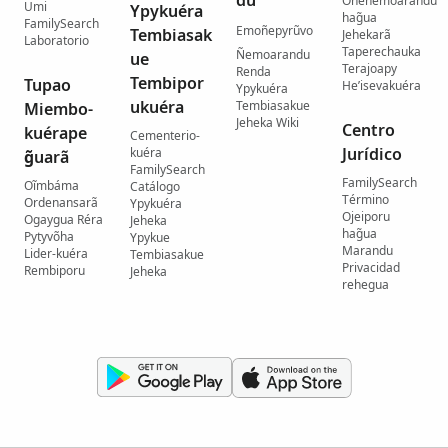
du
Oñeñemoarandu
Umi
Ypykuéra
hag̃ua
FamilySearch
Emoñepyrũvo
Tembiasak
Jehekarã
Laboratorio
Taperechauka
Ñemoarandu
ue
Terajoapy
Renda
Tembipor
Tupao
He’isevakuéra
Ypykuéra
ukuéra
Tembiasakue
Miembo-
Jeheka Wiki
Centro
kuérape
Cementerio-
Jurídico
kuéra
g̃uarã
FamilySearch
FamilySearch
Oĩmbáma
Catálogo
Término
Ordenansarã
Ypykuéra
Ojeiporu
Ogaygua Réra
Jeheka
hag̃ua
Pytyvõha
Ypykue
Marandu
Lider-kuéra
Tembiasakue
Privacidad
Rembiporu
Jeheka
rehegua