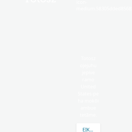
icon-
medium.58305dded85682
Totosz
ojejuhu
jepive
ramo
United
States-pe
ha mokõi
ambue
tetãme.
EIKUAAVE TOTOSZ R