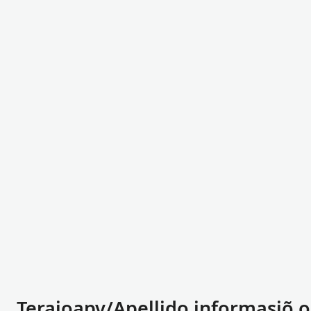
Terajoapy/Apellido informasiõ o