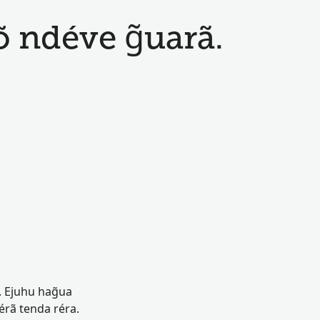
 ndéve g̃uarã.
 Ejuhu hag̃ua
rã tenda réra.