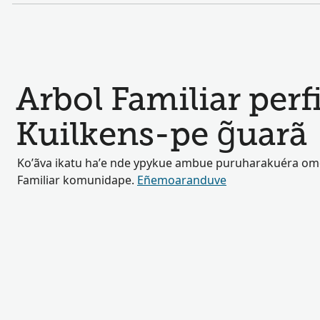
Arbol Familiar perf
Kuilkens-pe g̃uarã
Ko’ãva ikatu ha’e nde ypykue ambue puruharakuéra om
Familiar komunidape.
Eñemoaranduve