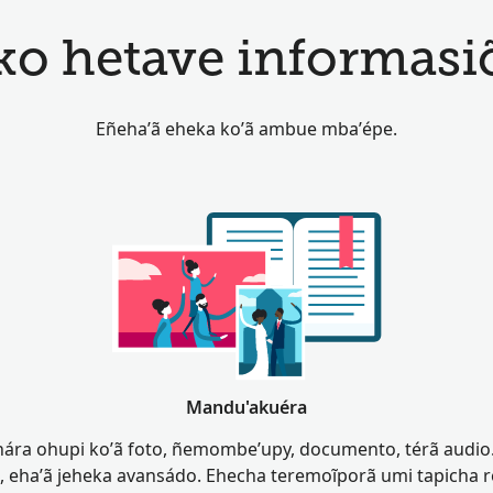
ko hetave informasiõ
Eñeha’ã eheka ko’ã ambue mba’épe.
Mandu'akuéra
ra ohupi ko’ã foto, ñemombe’upy, documento, térã audio.
 eha’ã jeheka avansádo. Ehecha teremoĩporã umi tapicha ré