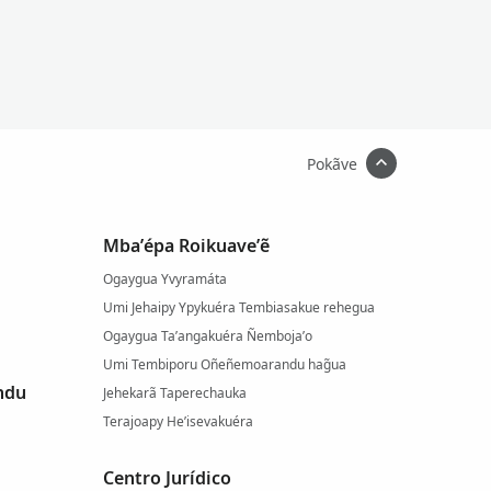
Pokãve
Mba’épa Roikuave’ẽ
Ogaygua Yvyramáta
Umi Jehaipy Ypykuéra Tembiasakue rehegua
Ogaygua Ta’angakuéra Ñemboja’o
Umi Tembiporu Oñeñemoarandu hag̃ua
ndu
Jehekarã Taperechauka
Terajoapy He’isevakuéra
Centro Jurídico