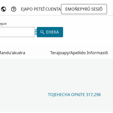
EJAPO PETEĨ CUENTA
EMOÑEPYRŨ SESIÕ
hague
EHEKA
andu'akuéra
Terajoapy/Apellido Informasiõ
TOJEHECHA OPAITE 317,298