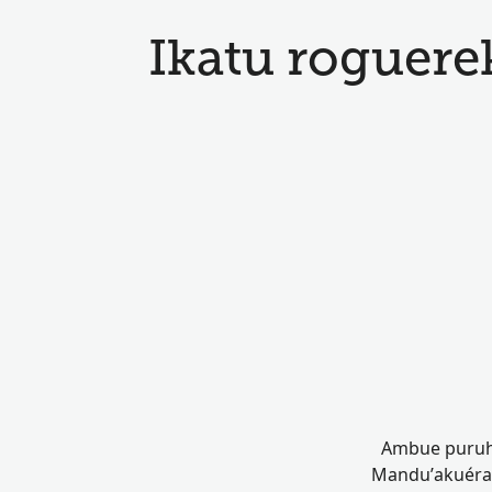
Ikatu roguere
Ambue puruhá
Mandu’akuéra,