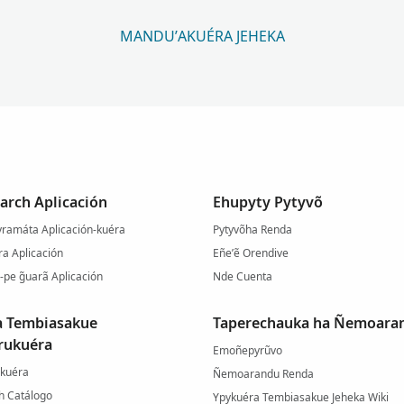
MANDU’AKUÉRA JEHEKA
arch Aplicación
Ehupyty Pytyvõ
ramáta Aplicación-kuéra
Pytyvõha Renda
a Aplicación
Eñe’ẽ Orendive
-pe g̃uarã Aplicación
Nde Cuenta
a Tembiasakue
Taperechauka ha Ñemoara
rukuéra
Emoñepyrũvo
-kuéra
Ñemoarandu Renda
h Catálogo
Ypykuéra Tembiasakue Jeheka Wiki