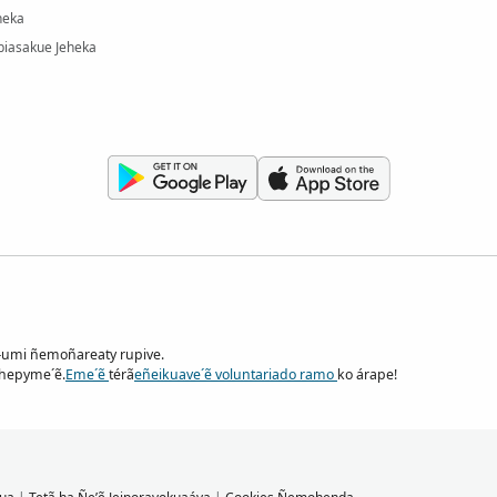
heka
iasakue Jeheka
—umi ñemoñareaty rupive.
ohepyme´ẽ.
Eme´ẽ
térã
eñeikuave´ẽ voluntariado ramo
ko árape!