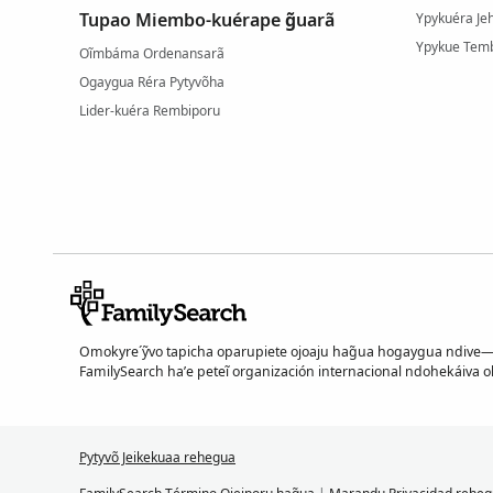
Tupao Miembo-kuérape g̃uarã
Ypykuéra Je
Ypykue Temb
Oĩmbáma Ordenansarã
Ogaygua Réra Pytyvõha
Lider-kuéra Rembiporu
Omokyre´ỹvo tapicha oparupiete ojoaju hag̃ua hogaygua ndive
FamilySearch ha’e peteĩ organización internacional ndohekáiva 
Pytyvõ Jeikekuaa rehegua