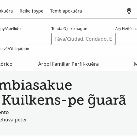
akuéra
Reike Ipype
Tembiapokuéra
apy/Apellido
Tenda Ojeiko hague
Ary Heñói 
tevẽ/Obligatorio
tórico
Árbol Familiar Perfil-kuéra
M
mbiasakue
Kuilkens-pe g̃uarã
ento
ehúva peteĩ