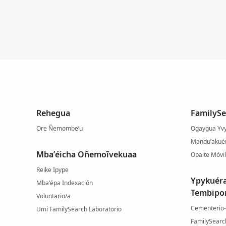
Rehegua
FamilySe
Ore Ñemombe’u
Ogaygua Yvy
Mandu’akuér
Mba’éicha Oñemoĩvekuaa
Opaite Móvil
Reike Ipype
Ypykuér
Mba’épa Indexación
Tembipo
Voluntario/a
Cementerio
Umi FamilySearch Laboratorio
FamilySearc