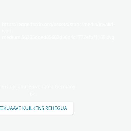
https://edge.fscdn.org/assets/static/media/invalid-
icon-
medium.58305dded85682d90d4c1772efbf1185.svg
kens ojejuhu jepive ramo Germany-
pe.
EIKUAAVE KUILKENS REHEGUA