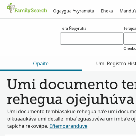
Ogaygua Yvyramáta
Eheka
Mandu’
Resultado-kuéra kuilkens-pe g̃uarã
Téra Ñepyrũha
Terajo
Oñeiko
Opaite
Umi Registro His
Umi documento te
rehegua ojejuhúva 
Umi documento tembiasakue rehegua ha’e umi docum
oikuaaukáva umi detalle imba´eguasuvéva umi mba'e oj
tapicha rekovépe.
Eñemoaranduve