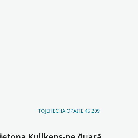
TOJEHECHA OPAITE 45,209
jetopa Kuilkens-pe g̃uarã