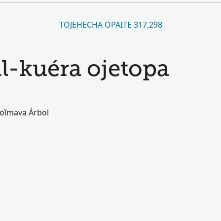
TOJEHECHA OPAITE 317,298
il-kuéra ojetopa
oĩmava Árbol