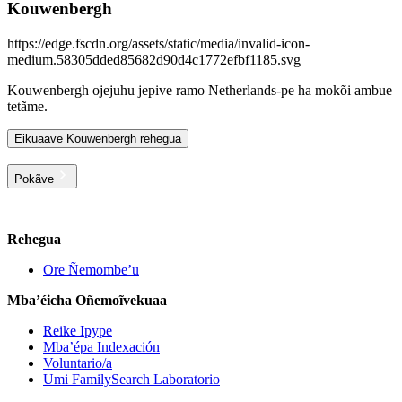
Kouwenbergh
https://edge.fscdn.org/assets/static/media/invalid-icon-
medium.58305dded85682d90d4c1772efbf1185.svg
Kouwenbergh ojejuhu jepive ramo Netherlands-pe ha mokõi ambue
tetãme.
Eikuaave Kouwenbergh rehegua
Pokãve
Rehegua
Ore Ñemombe’u
Mba’éicha Oñemoĩvekuaa
Reike Ipype
Mba’épa Indexación
Voluntario/a
Umi FamilySearch Laboratorio