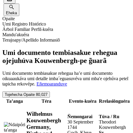
Eheka
Opaite
Umi Registro Histórico
Árbol Familiar Perfil-kuéra
Mandu'akuéra
Terajoapy/Apellido Informasiõ
Umi documento tembiasakue rehegua
ojejuhúva Kouwenbergh-pe g̃uarã
Umi documento tembiasakue rehegua ha’e umi documento
oikuaaukáva umi detalle imba´eguasuvéva umi mba'e ojehúva peteĩ
tapicha rekovépe.
Eñemoaranduve
Tojehecha Opaite 80,027
Ta’anga
Téra
Evento-kuéra
Rrelasiõnguéra
Hetave
Wilhelmus
Ñemongarai
Túva / Ru
Kouwenbergh
30 September
Theodori
Germany,
1744
Kouwenbergh
Goch, Kleve,
Sy