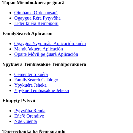
Tupao Miembo-kuérape g̃uarã
Oĩmbáma Ordenansarã
Ogaygua Réra Pytyvõha
Lider-kuéra Rembiporu
FamilySearch Aplicación
Ogaygua Yvyramáta Aplicación-kuéra
Mandu’akuéra Aplicación
Opaite Móvil-pe g̃uarã Aplicación
Ypykuéra Tembiasakue Tembiporukuéra
Cementerio-kuéra
FamilySearch Catálogo
Ypykuéra Jeheka
Ypykue Tembiasakue Jeheka
Ehupyty Pytyvõ
Pytyvõha Renda
Eñe’ẽ Orendive
Nde Cuenta
Taperechauka ha Ñemoarandu