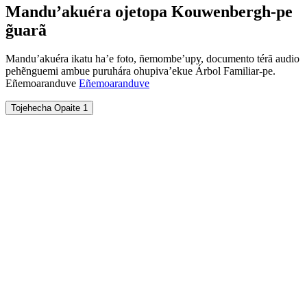
Mandu’akuéra ojetopa Kouwenbergh-pe
g̃uarã
Mandu’akuéra ikatu ha’e foto, ñemombe’upy, documento térã audio
pehẽnguemi ambue puruhára ohupiva’ekue Árbol Familiar-pe.
Eñemoaranduve
Eñemoaranduve
Tojehecha Opaite 1