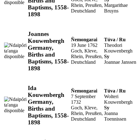
Births and
Rhein, Preußen,
Margarithae
Baptisms, 1558-
Deutschland
Bruyns
1898
Hetave
Joannes
Ñemongarai
Túva / Ru
Kouwenbergh
19 June 1762
Theodori
Germany,
Goch, Kleve,
Kouwenbergh
Births and
Rhein, Preußen,
Sy
Baptisms, 1558-
Deutschland
Joannae Janssen
1898
Hetave
Ida
Ñemongarai
Túva / Ru
Kouwenbergh
7 September
Wolteri
Germany,
1732
Kouwenbergh
Goch, Kleve,
Sy
Births and
Rhein, Preußen,
Joanna
Baptisms, 1558-
Deutschland
Toennissen
1898
Hetave