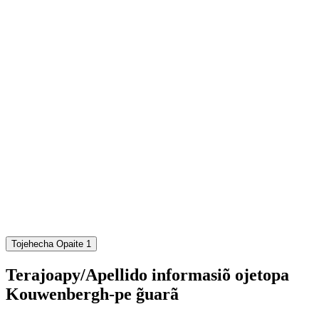
Tojehecha Opaite 1
Terajoapy/Apellido informasiõ ojetopa
Kouwenbergh-pe g̃uarã