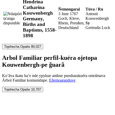
Hendrina
Catharina
Ñemongarai
Túva / Ru
Kouwenbergh
3 June 1767
Antonii
Germany,
Goch, Kleve,
Kouwenbergh
Rhein, Preußen,
Sy
Births and
Deutschland
Gertrudis Lock
Baptisms, 1558-
1898
Tojehecha Opaite 80,027
Arbol Familiar perfil-kuéra ojetopa
Kouwenbergh-pe g̃uarã
Ko’ãva ikatu ha’e nde ypykue ambue puruharakuéra omoĩmava
Árbol Familiar komunidape.
Eñemoaranduve
Tojehecha Opaite 10,707