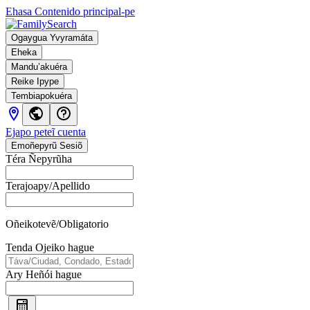
Ehasa Contenido principal-pe
Ogaygua Yvyramáta
Eheka
Mandu’akuéra
Reike Ipype
Tembiapokuéra
Ejapo peteĩ cuenta
Emoñepyrũ Sesiõ
Resultado-kuéra kouwenbergh-p
Téra Ñepyrũha
Terajoapy/Apellido
Oñeikotevẽ/Obligatorio
Tenda Ojeiko hague
Ary Heñói hague