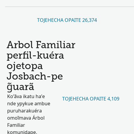
TOJEHECHA OPAITE 26,374
Arbol Familiar
perfil-kuéra
ojetopa
Josbach-pe
g̃uarã
Ko’ãva ikatu ha’e
TOJEHECHA OPAITE 4,109
nde ypykue ambue
puruharakuéra
omoĩmava Árbol
Familiar
komunidape.