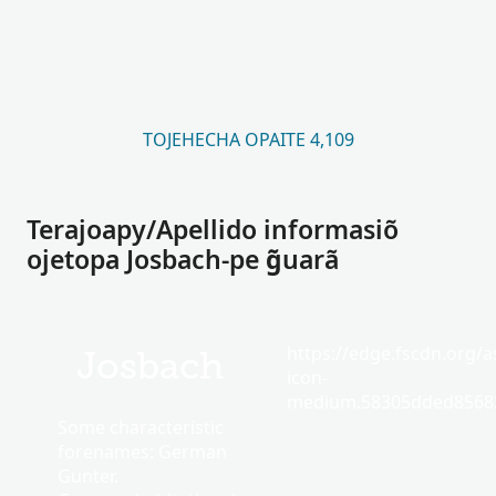
TOJEHECHA OPAITE 4,109
Terajoapy/Apellido informasiõ
ojetopa Josbach-pe g̃uarã
https://edge.fscdn.org/as
Josbach
icon-
medium.58305dded85682
Some characteristic
forenames: German
Gunter.