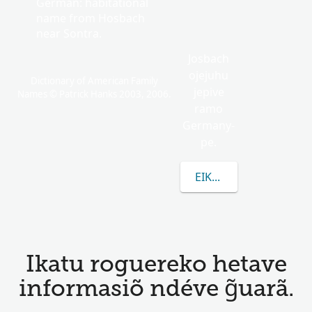
German: habitational
name from Hosbach
near Sontra.
Josbach
ojejuhu
Dictionary of American Family
jepive
Names © Patrick Hanks 2003, 2006.
ramo
Germany-
pe.
EIKUAAVE JOSBACH R
Ikatu roguereko hetave
informasiõ ndéve g̃uarã.