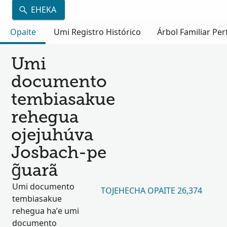
EHEKA
Opaite
Umi Registro Histórico
Árbol Familiar Per
Umi
documento
tembiasakue
rehegua
ojejuhúva
Josbach-pe
g̃uarã
Umi documento
TOJEHECHA OPAITE 26,374
tembiasakue
rehegua ha’e umi
documento