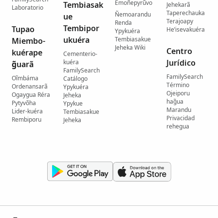
Emoñepyrũvo
Tembiasak
Jehekarã
Laboratorio
Taperechauka
Ñemoarandu
ue
Terajoapy
Renda
Tembipor
Tupao
He’isevakuéra
Ypykuéra
ukuéra
Tembiasakue
Miembo-
Jeheka Wiki
Centro
kuérape
Cementerio-
Jurídico
kuéra
g̃uarã
FamilySearch
FamilySearch
Oĩmbáma
Catálogo
Término
Ordenansarã
Ypykuéra
Ojeiporu
Ogaygua Réra
Jeheka
hag̃ua
Pytyvõha
Ypykue
Marandu
Lider-kuéra
Tembiasakue
Privacidad
Rembiporu
Jeheka
rehegua