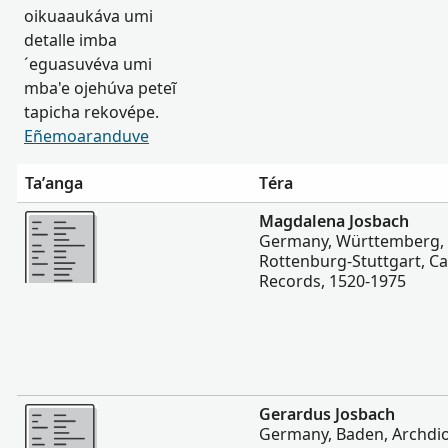
oikuaaukáva umi
detalle imba
´eguasuvéva umi
mba'e ojehúva peteĩ
tapicha rekovépe.
Eñemoaranduve
Ta’anga
Téra
Hetave
Magdalena Josbach
Germany, Württemberg, 
Rottenburg-Stuttgart, Ca
Records, 1520-1975
Hetave
Gerardus Josbach
Germany, Baden, Archdio