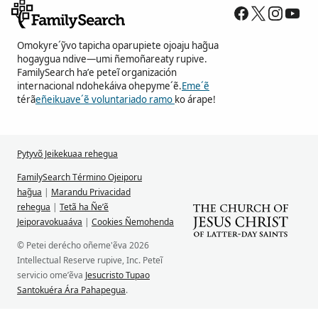
Omokyre´ỹvo tapicha oparupiete ojoaju hag̃ua
hogaygua ndive—umi ñemoñareaty rupive.
FamilySearch ha’e peteĩ organización
internacional ndohekáiva ohepyme´ẽ.
Eme´ẽ
térã
eñeikuave´ẽ voluntariado ramo
ko árape!
Pytyvõ Jeikekuaa rehegua
FamilySearch Término Ojeiporu
hag̃ua
|
Marandu Privacidad
rehegua
|
Tetã ha Ñe’ẽ
Jeiporavokuaáva
|
Cookies Ñemohenda
© Petei derécho oñeme'ẽva 2026
Intellectual Reserve rupive, Inc. Peteĩ
servicio ome’ẽva
Jesucristo Tupao
Santokuéra Ára Pahapegua
.