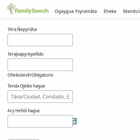
Ogaygua Yvyramáta
Eheka
Mandu’
Resultado-kuéra josbach-pe g̃uarã
Téra Ñepyrũha
Terajoapy/Apellido
Oñeikotevẽ/Obligatorio
Tenda Ojeiko hague
Ary Heñói hague