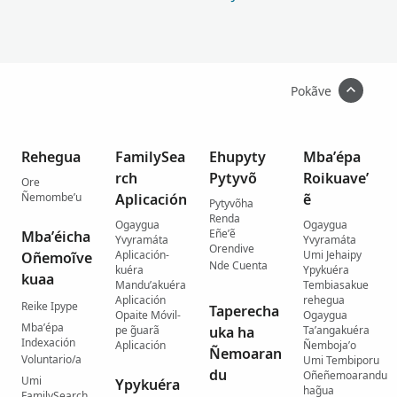
Pokãve
Rehegua
FamilySea
Ehupyty
Mba’épa
rch
Pytyvõ
Roikuave’
Ore
Ñemombe’u
Aplicación
ẽ
Pytyvõha
Renda
Ogaygua
Ogaygua
Eñe’ẽ
Mba’éicha
Yvyramáta
Yvyramáta
Orendive
Aplicación-
Umi Jehaipy
Oñemoĩve
Nde Cuenta
kuéra
Ypykuéra
kuaa
Mandu’akuéra
Tembiasakue
Aplicación
rehegua
Reike Ipype
Taperecha
Opaite Móvil-
Ogaygua
Mba’épa
pe g̃uarã
uka ha
Ta’angakuéra
Indexación
Aplicación
Ñemboja’o
Ñemoaran
Voluntario/a
Umi Tembiporu
du
Oñeñemoarandu
Umi
Ypykuéra
hag̃ua
FamilySearch