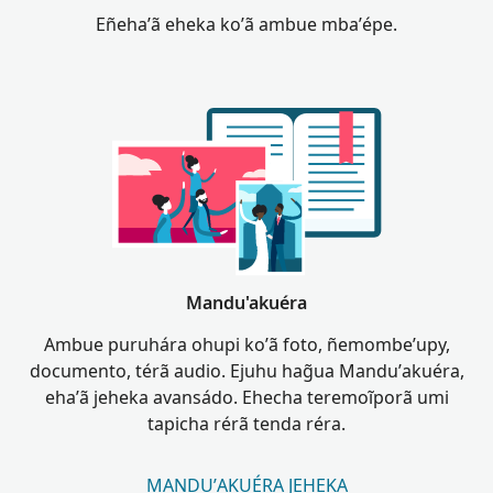
Eñeha’ã eheka ko’ã ambue mba’épe.
Mandu'akuéra
Ambue puruhára ohupi ko’ã foto, ñemombe’upy,
documento, térã audio. Ejuhu hag̃ua Mandu’akuéra,
eha’ã jeheka avansádo. Ehecha teremoĩporã umi
tapicha rérã tenda réra.
MANDU’AKUÉRA JEHEKA