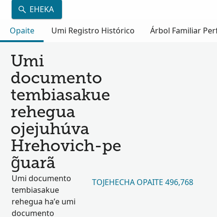
EHEKA
Opaite
Umi Registro Histórico
Árbol Familiar Per
Umi
documento
tembiasakue
rehegua
ojejuhúva
Hrehovich-pe
g̃uarã
Umi documento
TOJEHECHA OPAITE 496,768
tembiasakue
rehegua ha’e umi
documento