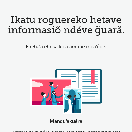
Ikatu roguereko hetave
informasiõ ndéve g̃uarã.
Eñeha’ã eheka ko’ã ambue mba’épe.
Mandu'akuéra