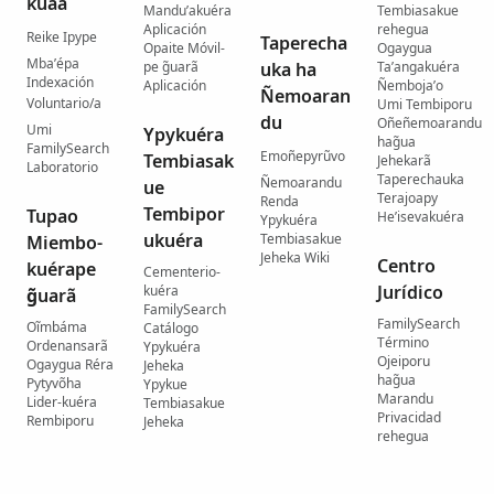
kuaa
Mandu’akuéra
Tembiasakue
Aplicación
rehegua
Reike Ipype
Taperecha
Opaite Móvil-
Ogaygua
Mba’épa
pe g̃uarã
uka ha
Ta’angakuéra
Indexación
Aplicación
Ñemboja’o
Ñemoaran
Voluntario/a
Umi Tembiporu
du
Oñeñemoarandu
Umi
Ypykuéra
hag̃ua
FamilySearch
Emoñepyrũvo
Tembiasak
Jehekarã
Laboratorio
Taperechauka
Ñemoarandu
ue
Terajoapy
Renda
Tembipor
Tupao
He’isevakuéra
Ypykuéra
ukuéra
Tembiasakue
Miembo-
Jeheka Wiki
Centro
kuérape
Cementerio-
Jurídico
kuéra
g̃uarã
FamilySearch
FamilySearch
Oĩmbáma
Catálogo
Término
Ordenansarã
Ypykuéra
Ojeiporu
Ogaygua Réra
Jeheka
hag̃ua
Pytyvõha
Ypykue
Marandu
Lider-kuéra
Tembiasakue
Privacidad
Rembiporu
Jeheka
rehegua