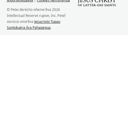
Jeiporavokuaáva
|
Cookies Ñemohenda
© Petei derécho oñeme'ẽva 2026
Intellectual Reserve rupive, Inc. Peteĩ
servicio ome’ẽva
Jesucristo Tupao
Santokuéra Ára Pahapegua
.