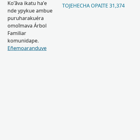
Ko’ãva ikatu ha’e
TOJEHECHA OPAITE 31,374
nde ypykue ambue
puruharakuéra
omoĩmava Árbol
Familiar
komunidape.
Eñemoaranduve