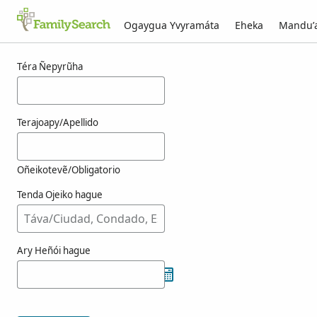
Ogaygua Yvyramáta
Eheka
Mandu’
Resultado-kuéra hrehovich-pe g̃uarã
Téra Ñepyrũha
Terajoapy/Apellido
Oñeikotevẽ/Obligatorio
Tenda Ojeiko hague
Ary Heñói hague