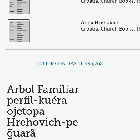
Croatia, Church Books, 
Hetave
Anna Hrehovich
Croatia, Church Books, 
TOJEHECHA OPAITE 496,768
Arbol Familiar
perfil-kuéra
ojetopa
Hrehovich-pe
g̃uarã