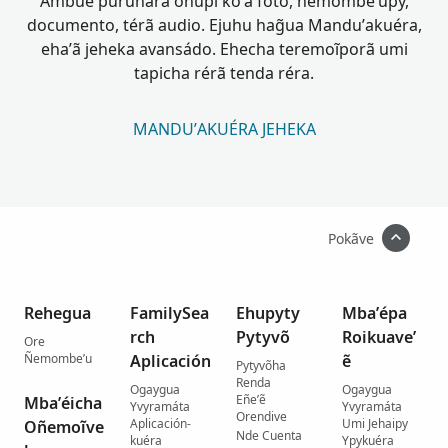
Ambue puruhára ohupi ko’ã foto, ñemombe’upy,
documento, térã audio. Ejuhu hag̃ua Mandu’akuéra,
eha’ã jeheka avansádo. Ehecha teremoĩporã umi
tapicha rérã tenda réra.
MANDU’AKUÉRA JEHEKA
Pokãve
Rehegua
FamilySea
Ehupyty
Mba’épa
rch
Pytyvõ
Roikuave’
Ore
Ñemombe’u
Aplicación
ẽ
Pytyvõha
Renda
Ogaygua
Ogaygua
Eñe’ẽ
Mba’éicha
Yvyramáta
Yvyramáta
Orendive
Aplicación-
Umi Jehaipy
Oñemoĩve
Nde Cuenta
kuéra
Ypykuéra