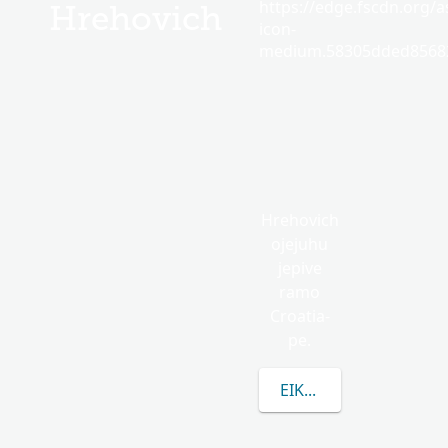
https://edge.fscdn.org/as
Hrehovich
icon-
medium.58305dded85682
Hrehovich
ojejuhu
jepive
ramo
Croatia-
pe.
EIKUAAVE HREHOVIC