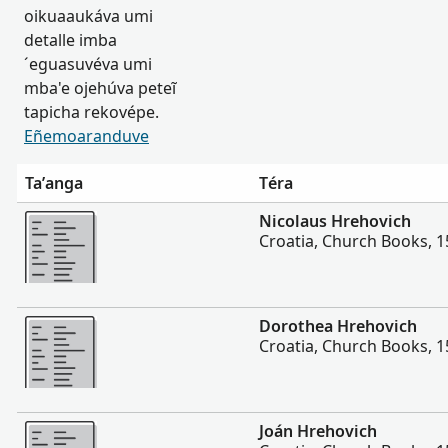
oikuaaukáva umi
detalle imba
´eguasuvéva umi
mba'e ojehúva peteĩ
tapicha rekovépe.
Eñemoaranduve
Ta’anga
Téra
Hetave
Nicolaus Hrehovich
Croatia, Church Books, 
Hetave
Dorothea Hrehovich
Croatia, Church Books, 
Hetave
Joán Hrehovich