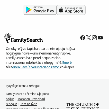
Omokyre´ỹvo tapicha oparupiete ojoaju hag̃ua
hogaygua ndive—umi ñemoñareaty rupive.
FamilySearch ha’e peteĩ organización
internacional ndohekáiva ohepyme´ẽ.
Eme´ẽ
térã
eñeikuave´ẽ voluntariado ramo
ko árape!
Pytyvõ Jeikekuaa rehegua
FamilySearch Término Ojeiporu
hag̃ua
|
Marandu Privacidad
rehegua
|
Tetã ha Ñe’ẽ